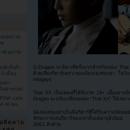
ยอนเผยภาพ
าพ
ตาด้วยภาพ
G-Dragon จะจัดเวทีครั้งแรกสำหรับเพลง Th
เค้กสั่งทำ
ด้วยเสียงกีตาร์เพราะของน้องจองซองฮา ในว
 3 เดือน
Inkigayo
รรมดา
ดเดินตามรอย
That XX เป็นเพลงที่ได้รับเรต 19+ เนื่องจาก
KPINK แฟน
Dragon จะปรับเปลี่ยนเพลง “That XX” ให้เห
แค่ 40 คน
น้องจองซองฮาเป็นมือกีตาร์ที่ได้รับความนิย
ทักษะการเล่นกีตาร์ของเขาตั้งแต่อายุยังน้อ
่อติดตาม
2NE1 อีกด้วย