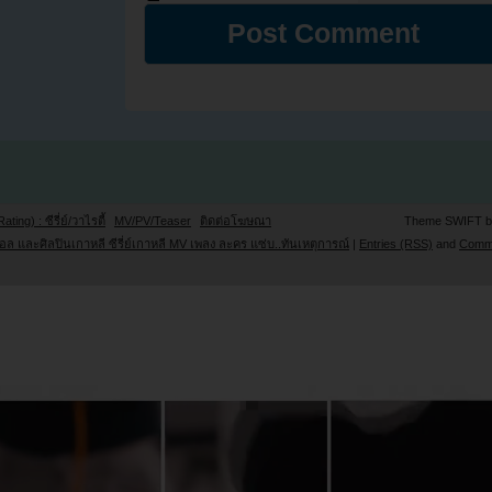
Rating) : ซีรี่ย์/วาไรตี้
MV/PV/Teaser
ติดต่อโฆษณา
Theme SWIFT 
ล และศิลปินเกาหลี ซีรี่ย์เกาหลี MV เพลง ละคร แซ่บ..ทันเหตุการณ์
|
Entries (RSS)
and
Comm