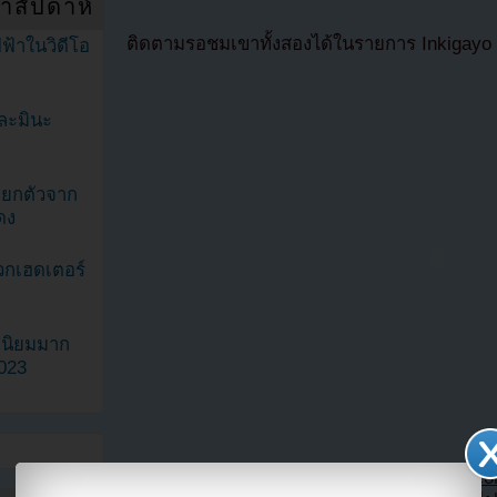
ำสัปดาห์
ติดตามรอชมเขาทั้งสองได้ในรายการ Inkigayo ว
ฟ้าในวิดีโอ
ละมินะ
ะแยกตัวจาก
ดง
วกเฮดเตอร์
ามนิยมมาก
2023
แปลจาก allkpop โดย
https://kpop.youzab.c