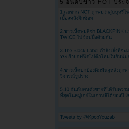
5 อันดับข่าว HOT ประจ
1.แฮชาน NCT ถูกพบว่าสูบบุหรี่ไฟ
เบื้องหลังฝึกซ้อม
2.ชาวเน็ตพบลิซ่า BLACKPINK แ
TWICE ไปช้อปปิ้งด้วยกัน
3.The Black Label กำลังเล็งที่จ
YG ย้ายอฟฟิศไปตึกใหม่ในฮันนัม
4.ชาวเน็ตปกป้องคิมมินจูหลังถูกพ
วิจารณ์รูปร่าง
5.10 อันดับคนดังชายที่ได้รับคว
ที่สุดในหมู่เกย์ในเกาหลีใต้ของปี 
Tweets by @KpopYouzab