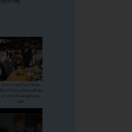
ฟล์รูปภาพ)
จางนาราเผยว่าเธอไม่เคย
รู้สึกอะไรในแบบโรแมนติกต่อ
ดาราชายที่แสดงคู่กับเธอ
เลย!!