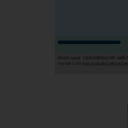
หน้าแรก youzab
รวมวันเกิดศิลปินเกาหลี
เรตติ้ง (
Copyright © 2011
Kpop ข่าวบันเทิงเกาหลี ดาราไอดอ