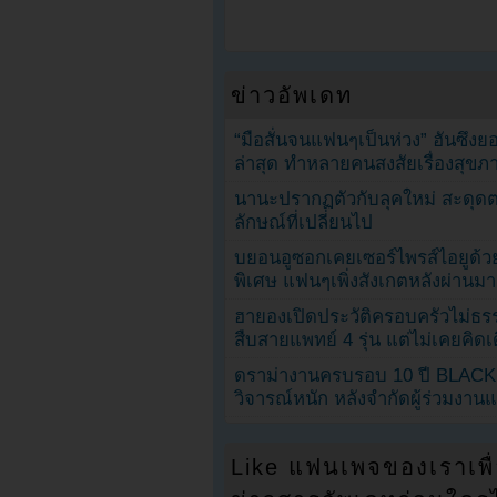
ข่าวอัพเดท
“มือสั่นจนแฟนๆเป็นห่วง” ฮันซึง
ล่าสุด ทำหลายคนสงสัยเรื่องสุขภ
นานะปรากฏตัวกับลุคใหม่ สะดุด
ลักษณ์ที่เปลี่ยนไป
บยอนอูซอกเคยเซอร์ไพรส์ไอยูด้วย
พิเศษ แฟนๆเพิ่งสังเกตหลังผ่านมา
ฮายองเปิดประวัติครอบครัวไม่ธ
สืบสายแพทย์ 4 รุ่น แต่ไม่เคยคิ
ดราม่างานครบรอบ 10 ปี BLAC
วิจารณ์หนัก หลังจำกัดผู้ร่วมงาน
Like แฟนเพจของเราเพื