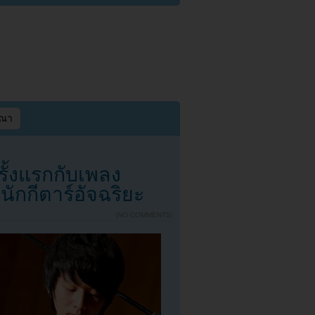
ษณา
ั้งแรกกับเพลง
ักกีตาร์อัจฉริยะ
{
NO COMMENTS
}