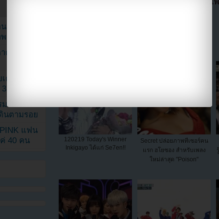
ให้เครดิตทั้งหมดด้วย (ไม่อนุญาตให้ Hotlink ไ
แบ่งปัน link นี้ไปยัง
ยอนเผยภาพ
าพ
ตาด้วยภาพ
เค้กสั่งทำ
 3 เดือน
รรมดา
ดเดินตามรอย
KPINK แฟน
120219 Today's Winner
แค่ 40 คน
Secret ปล่อยภาพทีเซอร์คน
Inkigayo ได้แก่ Se7en!!
แรก ฮโยซอง สำหรับเพลง
ใหม่ล่าสุด "Poison"