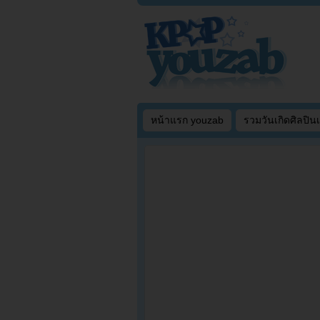
หน้าแรก youzab
รวมวันเกิดศิลปิน