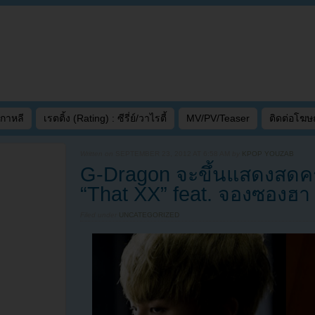
เกาหลี
เรตติ้ง (Rating) : ซีรี่ย์/วาไรตี้
MV/PV/Teaser
ติดต่อโฆ
Written on
SEPTEMBER 23, 2012 AT 6:58 AM
by
KPOP YOUZAB
G-Dragon จะขึ้นแสดงสดคร
“That XX” feat. จองซองฮา น
Filed under
UNCATEGORIZED