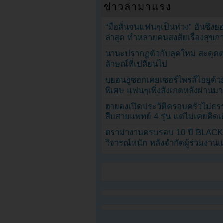
ข่าวล่ามาแรง
“มือสั่นจนแฟนๆเป็นห่วง” ฮันซึง
ล่าสุด ทำหลายคนสงสัยเรื่องสุขภ
นานะปรากฏตัวกับลุคใหม่ สะดุด
ลักษณ์ที่เปลี่ยนไป
บยอนอูซอกเคยเซอร์ไพรส์ไอยูด้วย
พิเศษ แฟนๆเพิ่งสังเกตหลังผ่านมา
ฮายองเปิดประวัติครอบครัวไม่ธ
สืบสายแพทย์ 4 รุ่น แต่ไม่เคยคิ
ดราม่างานครบรอบ 10 ปี BLAC
วิจารณ์หนัก หลังจำกัดผู้ร่วมงาน