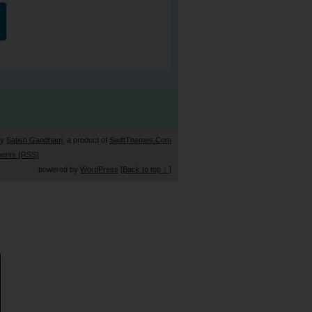
by
Satish Gandham
, a product of
SwiftThemes.Com
ents (RSS)
powered by
WordPress
[Back to top ↑ ]