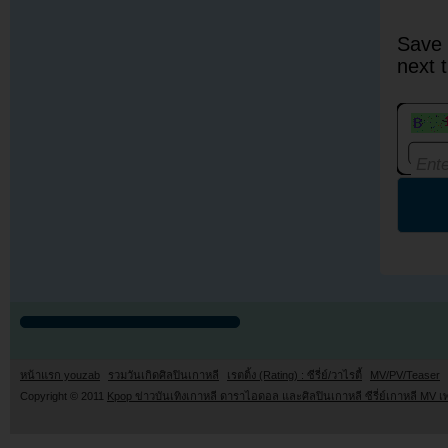
Save 
next 
หน้าแรก youzab
รวมวันเกิดศิลปินเกาหลี
เรตติ้ง (Rating) : ซีรี่ย์/วาไรตี้
MV/PV/Teaser
Copyright © 2011
Kpop ข่าวบันเทิงเกาหลี ดาราไอดอล และศิลปินเกาหลี ซีรี่ย์เกาหลี MV เ