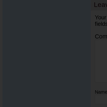
Lea
Your
fiel
Com
Nam