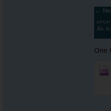
← Nex
KPOP Y
คิด
,
คว
One 