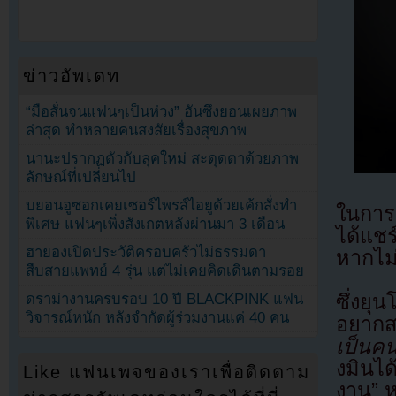
ข่าวอัพเดท
“มือสั่นจนแฟนๆเป็นห่วง” ฮันซึงยอนเผยภาพ
ล่าสุด ทำหลายคนสงสัยเรื่องสุขภาพ
นานะปรากฏตัวกับลุคใหม่ สะดุดตาด้วยภาพ
ลักษณ์ที่เปลี่ยนไป
บยอนอูซอกเคยเซอร์ไพรส์ไอยูด้วยเค้กสั่งทำ
ในการ
พิเศษ แฟนๆเพิ่งสังเกตหลังผ่านมา 3 เดือน
ได้แช
ฮายองเปิดประวัติครอบครัวไม่ธรรมดา
หากไม่
สืบสายแพทย์ 4 รุ่น แต่ไม่เคยคิดเดินตามรอย
ซึ่งยุ
ดราม่างานครบรอบ 10 ปี BLACKPINK แฟน
วิจารณ์หนัก หลังจำกัดผู้ร่วมงานแค่ 40 คน
อยากส
เป็นคน
งมินไ
Like แฟนเพจของเราเพื่อติดตาม
งาน” 