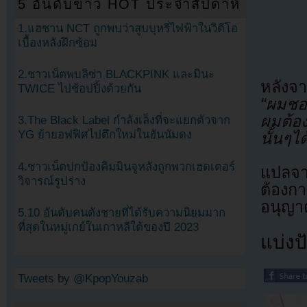
5 อันดับข่าว HOT ประจำสัปดาห์
1.แฮชาน NCT ถูกพบว่าสูบบุหรี่ไฟฟ้าในวิดีโอ
เบื้องหลังฝึกซ้อม
2.ชาวเน็ตพบลิซ่า BLACKPINK และมินะ
หลังจา
TWICE ไปช้อปปิ้งด้วยกัน
“ผมชอบ
ผมต้อ
3.The Black Label กำลังเล็งที่จะแยกตัวจาก
YG ย้ายอฟฟิศไปตึกใหม่ในฮันนัมดง
นั้นๆได
4.ชาวเน็ตปกป้องคิมมินจูหลังถูกพวกเฮดเตอร์
แปลจา
วิจารณ์รูปร่าง
ต้องก
อนุญาต
5.10 อันดับคนดังชายที่ได้รับความนิยมมาก
ที่สุดในหมู่เกย์ในเกาหลีใต้ของปี 2023
แบ่งปั
Tweets by @KpopYouzab