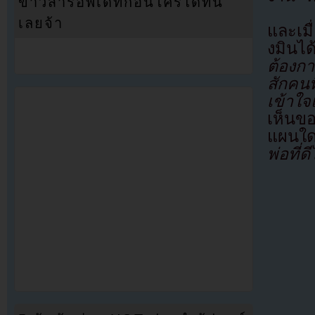
ข่าวสารอัพเดทก่อนใครได้ที่นี่
เลยจ้า
และเม
งมินไ
ต้องกา
สักคนท
เข้าใ
เห็นขอ
แผนใด
พ่อที่ด