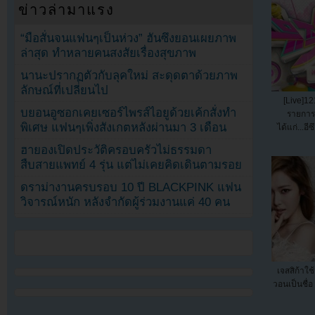
ข่าวล่ามาแรง
“มือสั่นจนแฟนๆเป็นห่วง” ฮันซึงยอนเผยภาพ
ล่าสุด ทำหลายคนสงสัยเรื่องสุขภาพ
นานะปรากฏตัวกับลุคใหม่ สะดุดตาด้วยภาพ
ลักษณ์ที่เปลี่ยนไป
[Live]12
บยอนอูซอกเคยเซอร์ไพรส์ไอยูด้วยเค้กสั่งทำ
รายการ
พิเศษ แฟนๆเพิ่งสังเกตหลังผ่านมา 3 เดือน
ได้แก่...อีซ
ฮายองเปิดประวัติครอบครัวไม่ธรรมดา
สืบสายแพทย์ 4 รุ่น แต่ไม่เคยคิดเดินตามรอย
ดราม่างานครบรอบ 10 ปี BLACKPINK แฟน
วิจารณ์หนัก หลังจำกัดผู้ร่วมงานแค่ 40 คน
เจสสิก้าใช
วอนเป็นชื่อ