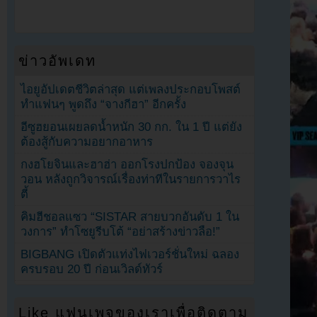
ข่าวอัพเดท
ไอยูอัปเดตชีวิตล่าสุด แต่เพลงประกอบโพสต์
ทำแฟนๆ พูดถึง “จางกีฮา” อีกครั้ง
อีซูฮยอนเผยลดน้ำหนัก 30 กก. ใน 1 ปี แต่ยัง
ต้องสู้กับความอยากอาหาร
กงฮโยจินและฮาฮ่า ออกโรงปกป้อง จองจุน
วอน หลังถูกวิจารณ์เรื่องท่าทีในรายการวาไร
ตี้
คิมฮีชอลแซว “SISTAR สายบวกอันดับ 1 ใน
วงการ” ทำโซยูรีบโต้ “อย่าสร้างข่าวลือ!”
BIGBANG เปิดตัวแท่งไฟเวอร์ชั่นใหม่ ฉลอง
ครบรอบ 20 ปี ก่อนเวิลด์ทัวร์
Like แฟนเพจของเราเพื่อติดตาม