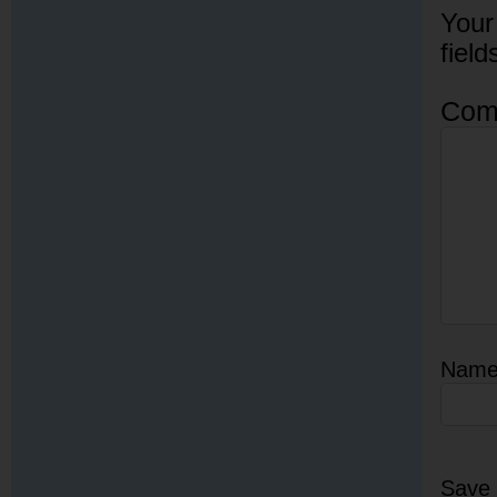
Your
fiel
Com
Nam
Save 