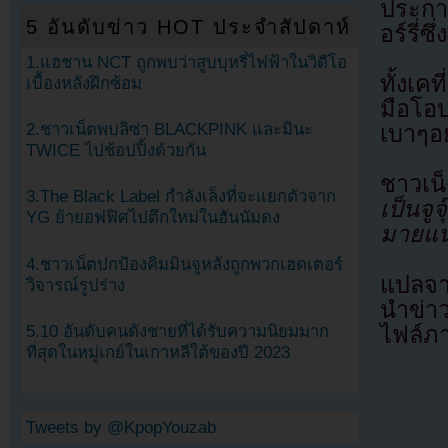
ประกาศ
5 อันดับข่าว HOT ประจำสัปดาห์
อร์รี่
1.แฮชาน NCT ถูกพบว่าสูบบุหรี่ไฟฟ้าในวิดีโอ
ทั้งเค
เบื้องหลังฝึกซ้อม
มือโอบ
2.ชาวเน็ตพบลิซ่า BLACKPINK และมินะ
เบาๆอย
TWICE ไปช้อปปิ้งด้วยกัน
ชาวเน
3.The Black Label กำลังเล็งที่จะแยกตัวจาก
เป็นจูจ
YG ย้ายอฟฟิศไปตึกใหม่ในฮันนัมดง
มายแน
4.ชาวเน็ตปกป้องคิมมินจูหลังถูกพวกเฮดเตอร์
แปลจา
วิจารณ์รูปร่าง
นำข่า
ไฟล์ภ
5.10 อันดับคนดังชายที่ได้รับความนิยมมาก
ที่สุดในหมู่เกย์ในเกาหลีใต้ของปี 2023
Tweets by @KpopYouzab