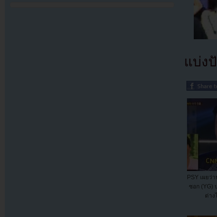
แบ่งปั
PSY เผยว่
ซอก (YG) ป
ต่าง