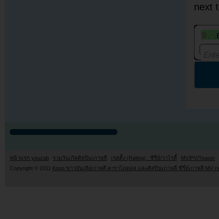
next 
หน้าแรก youzab
รวมวันเกิดศิลปินเกาหลี
เรตติ้ง (Rating) : ซีรี่ย์/วาไรตี้
MV/PV/Teaser
Copyright © 2011
Kpop ข่าวบันเทิงเกาหลี ดาราไอดอล และศิลปินเกาหลี ซีรี่ย์เกาหลี MV เ