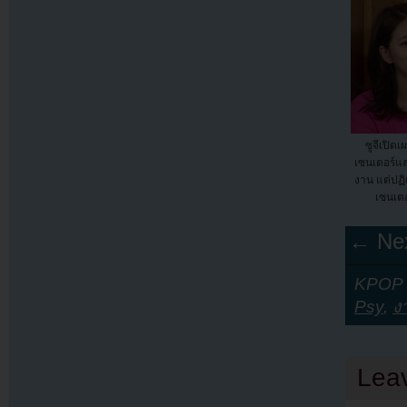
ซูจีเปิดเ
เซนเตอร์
งาน แต่ปฏิเ
เซนเตอ
← Nex
KPOP Y
Psy
,
ง
Lea