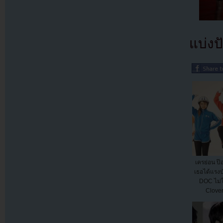
แบ่งปั
เครย่อน ป
เธอได้แรง
DOC ไม่
Clover