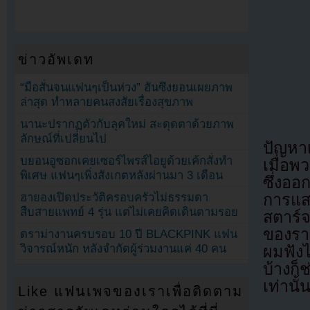
ข่าวอัพเดท
“มือสั่นจนแฟนๆเป็นห่วง” ฮันซึงยอนเผยภาพ
ล่าสุด ทำหลายคนสงสัยเรื่องสุขภาพ
นานะปรากฏตัวกับลุคใหม่ สะดุดตาด้วยภาพ
ลักษณ์ที่เปลี่ยนไป
ปัญหาเ
บยอนอูซอกเคยเซอร์ไพรส์ไอยูด้วยเค้กสั่งทำ
เมื่อ
พิเศษ แฟนๆเพิ่งสังเกตหลังผ่านมา 3 เดือน
ซึ่งออ
ฮายองเปิดประวัติครอบครัวไม่ธรรมดา
การแส
สืบสายแพทย์ 4 รุ่น แต่ไม่เคยคิดเดินตามรอย
สตาร์
ของรา
ดราม่างานครบรอบ 10 ปี BLACKPINK แฟน
วิจารณ์หนัก หลังจำกัดผู้ร่วมงานแค่ 40 คน
ผมฟังไ
บ้างก็
เท่านั้
Like แฟนเพจของเราเพื่อติดตาม