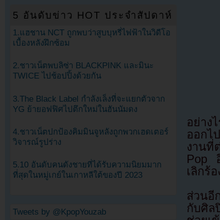
5 อันดับข่าว HOT ประจำสัปดาห์
1.แฮชาน NCT ถูกพบว่าสูบบุหรี่ไฟฟ้าในวิดีโอ
เบื้องหลังฝึกซ้อม
2.ชาวเน็ตพบลิซ่า BLACKPINK และมินะ
TWICE ไปช้อปปิ้งด้วยกัน
3.The Black Label กำลังเล็งที่จะแยกตัวจาก
YG ย้ายอฟฟิศไปตึกใหม่ในฮันนัมดง
อย่างไ
4.ชาวเน็ตปกป้องคิมมินจูหลังถูกพวกเฮดเตอร์
ออกไป 
วิจารณ์รูปร่าง
งานที่
Pop อี
5.10 อันดับคนดังชายที่ได้รับความนิยมมาก
เลิกร้
ที่สุดในหมู่เกย์ในเกาหลีใต้ของปี 2023
ส่วนอ
กับศิล
Tweets by @KpopYouzab