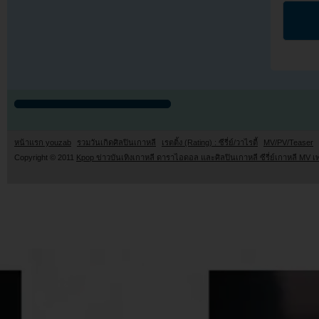
หน้าแรก youzab
รวมวันเกิดศิลปินเกาหลี
เรตติ้ง (Rating) : ซีรี่ย์/วาไรตี้
MV/PV/Teaser
Copyright © 2011
Kpop ข่าวบันเทิงเกาหลี ดาราไอดอล และศิลปินเกาหลี ซีรี่ย์เกาหลี MV เ