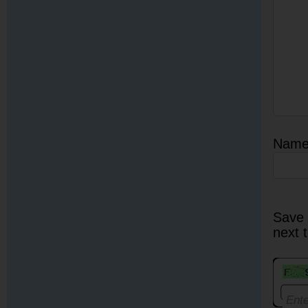
Nam
Save 
next 