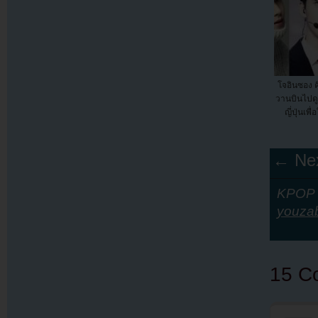
โจอินซอง ค
วานบินไปดูค
ญี่ปุ่นเพื
← Nex
KPOP Y
youza
15 C