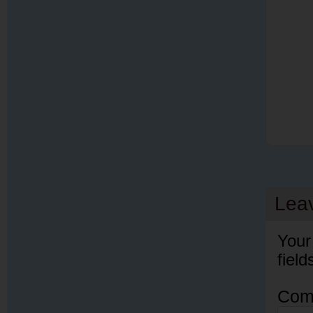
Lea
Your
fiel
Com