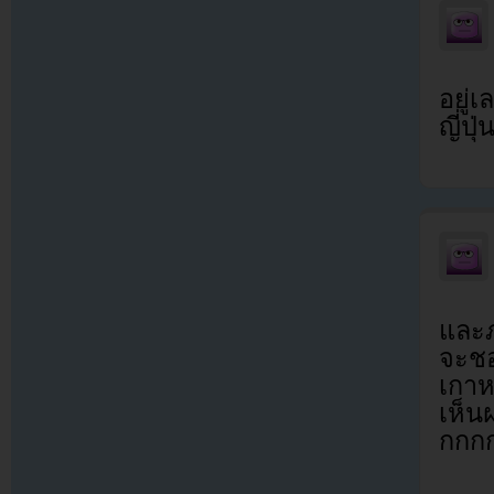
อยู่
ญี่ปุ
และภ
จะชอ
เกาหล
เห็น
กกก