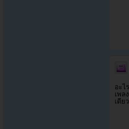
อะไรอ
เพลง
เดีย