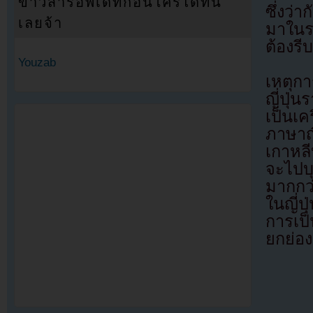
ข่าวสารอัพเดทก่อนใครได้ที่นี่
ซึ่งว่
เลยจ้า
มาในรา
ต้องรีบ
Youzab
เหตุกา
ญี่ปุ่
เป็นเค
ภาษาญี
เกาหล
จะไปบ
มากกว
ในญี่
การเป
ยกย่อง