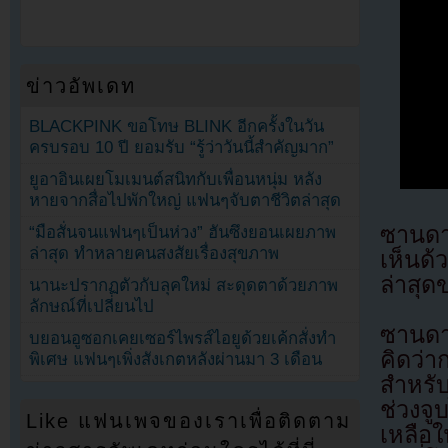
ข่าวอัพเดท
BLACKPINK ขอโทษ BLINK อีกครั้งในวัน
ครบรอบ 10 ปี ยอมรับ “รู้ว่าวันนี้สำคัญมาก”
ยูอาอินเผยโมเมนต์สนิทกับเพื่อนหนุ่ม หลัง
หายจากสื่อไปพักใหญ่ แฟนๆจับตาชีวิตล่าสุด
ซานดา
“มือสั่นจนแฟนๆเป็นห่วง” ฮันซึงยอนเผยภาพ
ล่าสุด ทำหลายคนสงสัยเรื่องสุขภาพ
เห็นด
ล่าสุ
นานะปรากฏตัวกับลุคใหม่ สะดุดตาด้วยภาพ
ลักษณ์ที่เปลี่ยนไป
ซานดา
บยอนอูซอกเคยเซอร์ไพรส์ไอยูด้วยเค้กสั่งทำ
คิดว่
พิเศษ แฟนๆเพิ่งสังเกตหลังผ่านมา 3 เดือน
สำหรับ
ช่วงจู
Like แฟนเพจของเราเพื่อติดตาม
เหลือใ