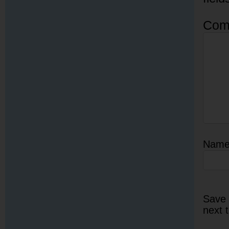
Com
Nam
Save 
next 