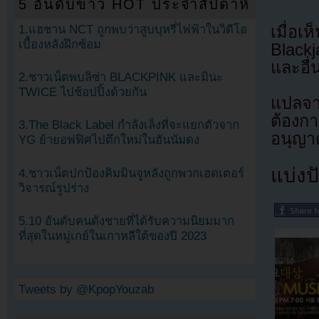
5 อันดับข่าว HOT ประจำสัปดาห์
เมื่อ
1.แฮชาน NCT ถูกพบว่าสูบบุหรี่ไฟฟ้าในวิดีโอ
เบื้องหลังฝึกซ้อม
Blackj
และอื่
2.ชาวเน็ตพบลิซ่า BLACKPINK และมินะ
TWICE ไปช้อปปิ้งด้วยกัน
แปลจ
ต้องก
3.The Black Label กำลังเล็งที่จะแยกตัวจาก
อนุญาต
YG ย้ายอฟฟิศไปตึกใหม่ในฮันนัมดง
แบ่งปั
4.ชาวเน็ตปกป้องคิมมินจูหลังถูกพวกเฮดเตอร์
วิจารณ์รูปร่าง
5.10 อันดับคนดังชายที่ได้รับความนิยมมาก
ที่สุดในหมู่เกย์ในเกาหลีใต้ของปี 2023
Tweets by @KpopYouzab