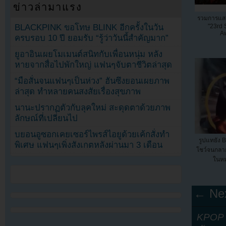
ข่าวล่ามาแรง
รวมการแส
BLACKPINK ขอโทษ BLINK อีกครั้งในวัน
"23rd 
Aw
ครบรอบ 10 ปี ยอมรับ “รู้ว่าวันนี้สำคัญมาก”
ยูอาอินเผยโมเมนต์สนิทกับเพื่อนหนุ่ม หลัง
หายจากสื่อไปพักใหญ่ แฟนๆจับตาชีวิตล่าสุด
“มือสั่นจนแฟนๆเป็นห่วง” ฮันซึงยอนเผยภาพ
ล่าสุด ทำหลายคนสงสัยเรื่องสุขภาพ
นานะปรากฏตัวกับลุคใหม่ สะดุดตาด้วยภาพ
ลักษณ์ที่เปลี่ยนไป
บยอนอูซอกเคยเซอร์ไพรส์ไอยูด้วยเค้กสั่งทำ
รูปแทยัง 
พิเศษ แฟนๆเพิ่งสังเกตหลังผ่านมา 3 เดือน
โชว์จนกลาย
ในหมู
← Nex
KPOP Y