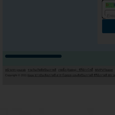
หน้าแรก youzab
รวมวันเกิดศิลปินเกาหลี
เรตติ้ง (Rating) : ซีรี่ย์/วาไรตี้
MV/PV/Teaser
Copyright © 2011
Kpop ข่าวบันเทิงเกาหลี ดาราไอดอล และศิลปินเกาหลี ซีรี่ย์เกาหลี MV เ