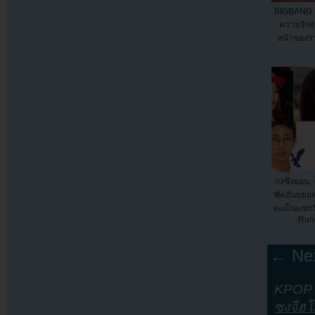
BIGBANG แข
ความรัก
หน้าของร
กงซึงยอน, 
พัคฮันบยอ
จะเป็นแขก
Run
← Nex
KPOP Y
ซงจีฮโ