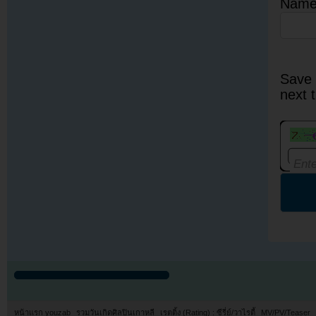
Nam
Save 
next 
หน้าแรก youzab
รวมวันเกิดศิลปินเกาหลี
เรตติ้ง (Rating) : ซีรี่ย์/วาไรตี้
MV/PV/Teaser