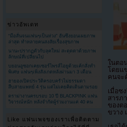
ข่าวอัพเดท
“มือสั่นจนแฟนๆเป็นห่วง” ฮันซึงยอนเผยภาพ
ล่าสุด ทำหลายคนสงสัยเรื่องสุขภาพ
นานะปรากฏตัวกับลุคใหม่ สะดุดตาด้วยภาพ
ลักษณ์ที่เปลี่ยนไป
ในตอน
บยอนอูซอกเคยเซอร์ไพรส์ไอยูด้วยเค้กสั่งทำ
โดยแขก
พิเศษ แฟนๆเพิ่งสังเกตหลังผ่านมา 3 เดือน
คนจะต้
ฮายองเปิดประวัติครอบครัวไม่ธรรมดา
สืบสายแพทย์ 4 รุ่น แต่ไม่เคยคิดเดินตามรอย
เมื่อซ
ดราม่างานครบรอบ 10 ปี BLACKPINK แฟน
สารภา
วิจารณ์หนัก หลังจำกัดผู้ร่วมงานแค่ 40 คน
ของตอน
ขวาง แ
Like แฟนเพจของเราเพื่อติดตาม
เธอได้