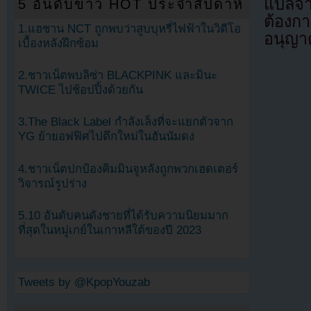
แปลจ
5 อันดับข่าว HOT ประจำสัปดาห์
ต้องก
1.แฮชาน NCT ถูกพบว่าสูบบุหรี่ไฟฟ้าในวิดีโอ
อนุญาต
เบื้องหลังฝึกซ้อม
2.ชาวเน็ตพบลิซ่า BLACKPINK และมินะ
TWICE ไปช้อปปิ้งด้วยกัน
3.The Black Label กำลังเล็งที่จะแยกตัวจาก
YG ย้ายอฟฟิศไปตึกใหม่ในฮันนัมดง
4.ชาวเน็ตปกป้องคิมมินจูหลังถูกพวกเฮดเตอร์
วิจารณ์รูปร่าง
5.10 อันดับคนดังชายที่ได้รับความนิยมมาก
ที่สุดในหมู่เกย์ในเกาหลีใต้ของปี 2023
Tweets by @KpopYouzab