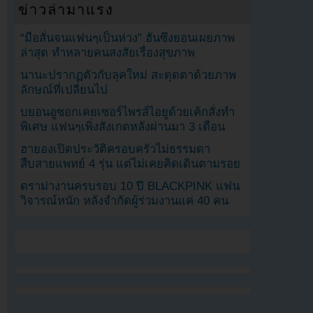
ข่าวล่ามาแรง
“มือสั่นจนแฟนๆเป็นห่วง” ฮันซึงยอนเผยภาพ
ล่าสุด ทำหลายคนสงสัยเรื่องสุขภาพ
นานะปรากฏตัวกับลุคใหม่ สะดุดตาด้วยภาพ
ลักษณ์ที่เปลี่ยนไป
บยอนอูซอกเคยเซอร์ไพรส์ไอยูด้วยเค้กสั่งทำ
พิเศษ แฟนๆเพิ่งสังเกตหลังผ่านมา 3 เดือน
ฮายองเปิดประวัติครอบครัวไม่ธรรมดา
สืบสายแพทย์ 4 รุ่น แต่ไม่เคยคิดเดินตามรอย
ดราม่างานครบรอบ 10 ปี BLACKPINK แฟน
วิจารณ์หนัก หลังจำกัดผู้ร่วมงานแค่ 40 คน