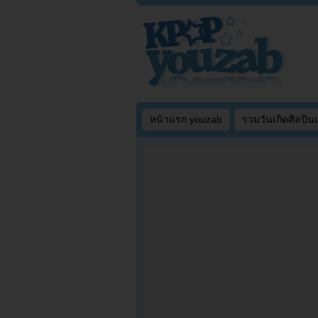
หน้าแรก youzab
รวมวันเกิดศิลปิน