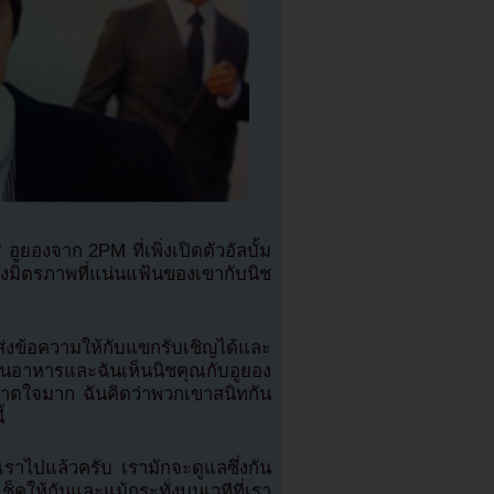
ยองจาก 2PM ที่เพิ่งเปิดตัวอัลบั้ม
ถึงมิตรภาพที่แน่นแฟ้นของเขากับนิช
งข้อความให้กับแขกรับเชิญได้และ
านอาหารและฉันเห็นนิชคุณกับอูยอง
ะหลาดใจมาก ฉันคิดว่าพวกเขาสนิทกัน
้
ราไปแล้วครับ เรามักจะดูแลซึ่งกัน
ให้กันและแม้กระทั่งบนเวทีที่เรา