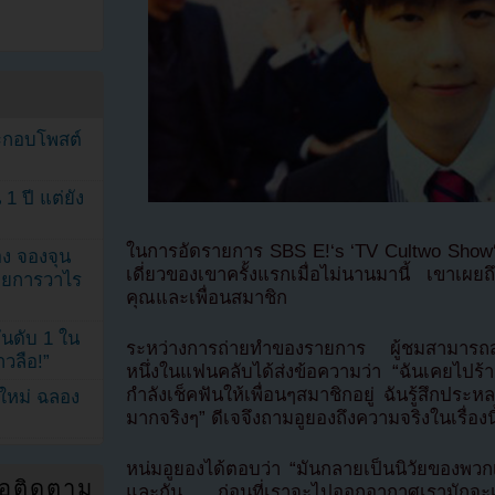
ระกอบโพสต์
1 ปี แต่ยัง
ในการอัดรายการ SBS E!‘s ‘TV Cultwo Show‘ อู
ง จองจุน
เดี่ยวของเขาครั้งแรกเมื่อไม่นานมานี้ เขาเผย
รายการวาไร
คุณและเพื่อนสมาชิก
นดับ 1 ใน
ระหว่างการถ่ายทำของรายการ ผู้ชมสามารถส่
าวลือ!”
หนึ่งในแฟนคลับได้ส่งข้อความว่า “ฉันเคยไปร้
กำลังเช็คฟันให้เพื่อนๆสมาชิกอยู่ ฉันรู้สึกปร
นใหม่ ฉลอง
มากจริงๆ” ดีเจจึงถามอูยองถึงความจริงในเรื่องนี
หน่มอูยองได้ตอบว่า “มันกลายเป็นนิวัยของพวกเ
่อติดตาม
และกัน ก่อนที่เราจะไปออกอากาศเรามักจะเช็ค