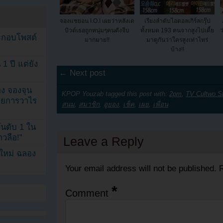
จองแชยอน I.O.I เผยว่าหลังเด
เรียงลำดับไอดอลเกิร์ลกรุ๊ป
บิวต์เธอถูกหนุ่มๆคนดังจีบ
ทั้งหมด 193 คนจากสูงไปเตี้ย
ว
ระกอบโพสต์
มากมาย!!
มาดูกันว่าใครสูงเท่าไหร่
บ้าง!!
1 ปี แต่ยัง
← Next post
ง จองจุน
KPOP Youzab tagged this post with:
2pm
,
TV Cultwo S
รายการวาไร
สนม
,
สมาชิก
,
อูยอง
,
เช็ค
,
เผย
,
เพื่อน
นดับ 1 ใน
าวลือ!”
Leave a Reply
นใหม่ ฉลอง
Your email address will not be published.
R
*
Comment