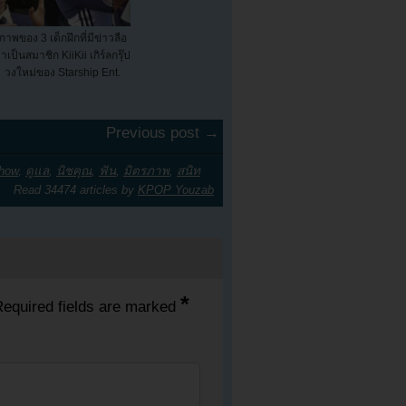
ภาพของ 3 เด็กฝึกที่มีข่าวลือ
่าเป็นสมาชิก KiiKii เกิร์ลกรุ๊ป
วงใหม่ของ Starship Ent.
Previous post →
how
,
ดูแล
,
นิชคุณ
,
ฟัน
,
มิตรภาพ
,
สนิท
Read 34474 articles by
KPOP Youzab
*
equired fields are marked