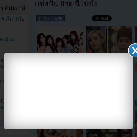
แบ่งปัน link นี้ไปยัง
ำสัปดาห์
ฟ้าในวิดีโอ
ละมินะ
ะแยกตัวจาก
ดง
ข่าวด่วน!!T-ara อาจมีการ
สุดเซ็ง!!คยูฮยอนและลิซซี่เผย
วกเฮดเตอร์
เปลี่ยนแปลงสมาชิก?
เหตุการณ์ที่คนจำไม่ได้ว่า
พวกเขาเป็นคนดัง!!
ามนิยมมาก
2023