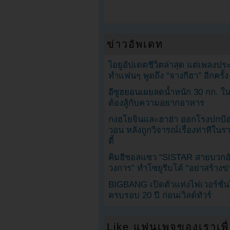
ข่าวอัพเดท
ไอยูอัปเดตชีวิตล่าสุด แต่เพลงป
ทำแฟนๆ พูดถึง “จางกีฮา” อีกครั้ง
อีซูฮยอนเผยลดน้ำหนัก 30 กก. ใน 
ต้องสู้กับความอยากอาหาร
กงฮโยจินและฮาฮ่า ออกโรงปกป้อ
วอน หลังถูกวิจารณ์เรื่องท่าทีใน
ตี้
คิมฮีชอลแซว “SISTAR สายบวกอั
วงการ” ทำโซยูรีบโต้ “อย่าสร้างข่
BIGBANG เปิดตัวแท่งไฟเวอร์ชั่
ครบรอบ 20 ปี ก่อนเวิลด์ทัวร์
Like แฟนเพจของเราเพื