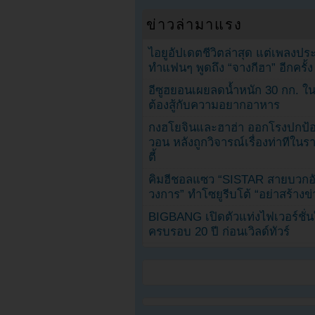
ข่าวล่ามาแรง
ไอยูอัปเดตชีวิตล่าสุด แต่เพลงป
ทำแฟนๆ พูดถึง “จางกีฮา” อีกครั้ง
อีซูฮยอนเผยลดน้ำหนัก 30 กก. ใน 
ต้องสู้กับความอยากอาหาร
กงฮโยจินและฮาฮ่า ออกโรงปกป้อ
วอน หลังถูกวิจารณ์เรื่องท่าทีใน
ตี้
คิมฮีชอลแซว “SISTAR สายบวกอั
วงการ” ทำโซยูรีบโต้ “อย่าสร้างข่
BIGBANG เปิดตัวแท่งไฟเวอร์ชั่
ครบรอบ 20 ปี ก่อนเวิลด์ทัวร์