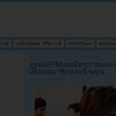
เกาหลี
เรตติ้ง (Rating) : ซีรี่ย์/วาไรตี้
MV/PV/Teaser
ติดต่อโฆ
Written on
JULY 25, 2012 AT 7:37 PM
by
KPOP YOUZAB
อูยอง2PMเผยมิตรภาพแล
เพื่อนสมาชิกและนิชคุณ
Filed under
UNCATEGORIZED