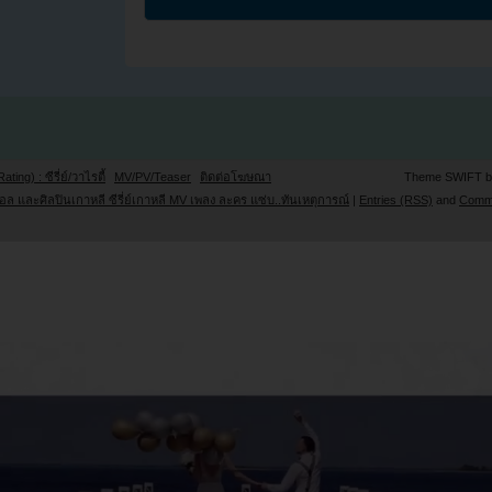
Rating) : ซีรี่ย์/วาไรตี้
MV/PV/Teaser
ติดต่อโฆษณา
Theme SWIFT 
ล และศิลปินเกาหลี ซีรี่ย์เกาหลี MV เพลง ละคร แซ่บ..ทันเหตุการณ์
|
Entries (RSS)
and
Comm