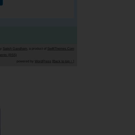
by
Satish Gandham
, a product of
SwiftThemes.Com
ents (RSS)
powered by
WordPress
[Back to top ↑ ]