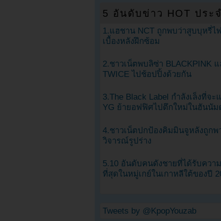
5 อันดับข่าว HOT ประจ
1.แฮชาน NCT ถูกพบว่าสูบบุหรี่ไฟ
เบื้องหลังฝึกซ้อม
2.ชาวเน็ตพบลิซ่า BLACKPINK แ
TWICE ไปช้อปปิ้งด้วยกัน
3.The Black Label กำลังเล็งที่จ
YG ย้ายอฟฟิศไปตึกใหม่ในฮันนัม
4.ชาวเน็ตปกป้องคิมมินจูหลังถูกพ
วิจารณ์รูปร่าง
5.10 อันดับคนดังชายที่ได้รับคว
ที่สุดในหมู่เกย์ในเกาหลีใต้ของปี 
Tweets by @KpopYouzab