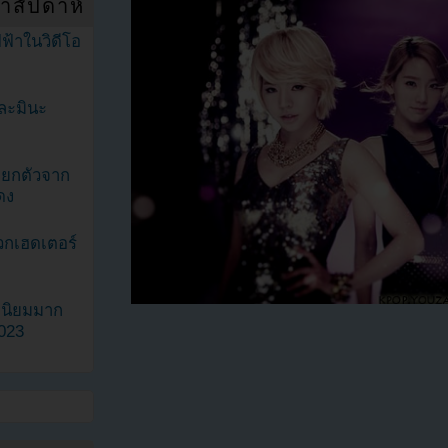
ำสัปดาห์
ฟ้าในวิดีโอ
ละมินะ
ะแยกตัวจาก
ดง
วกเฮดเตอร์
ามนิยมมาก
2023