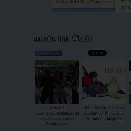
แบ่งปัน link นี้ไปยัง
แฟนๆเฮ!!
พี่น้องHigh Kick3 อีจงซอก
พบKARA,f(x),4Minute,และm
และคริสตัลf(x)ได้ถ่ายแบบให้
iss A กำลังถ่ายรายการ
กับ 'High Cut' Magazine
'Running Man'