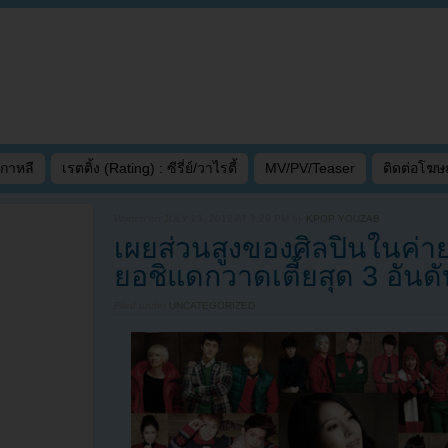
เกาหลี
เรตติ้ง (Rating) : ซีรี่ย์/วาไรตี้
MV/PV/Teaser
ติดต่อโฆ
Written on
JULY 23, 2012 AT 3:29 PM
by
KPOP YOUZAB
เผยส่วนสูงของศิลปินในค่า
ยอชิแดกวาดเตี้ยสุด 3 อันด
Filed under
UNCATEGORIZED