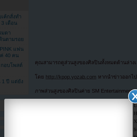
เค้กสั่งทำ
 3 เดือน
รรมดา
ดเดินตามรอย
KPINK แฟน
แค่ 40 คน
คุณสามารถดูส่วนสูงของศิลปินทั้งหมดด้านล่าง
ระกอบโพสต์
โดย
http://kpop.yozab.com
หากนำข่าวออกไปก
1 ปี แต่ยัง
ภาพส่วนสูงของศิลปินค่าย SM Entertainment