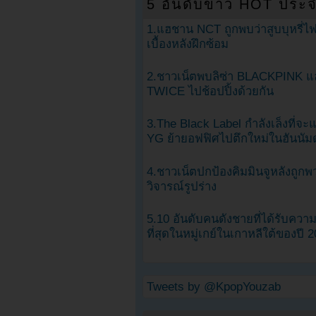
5 อันดับข่าว HOT ประจ
1.แฮชาน NCT ถูกพบว่าสูบบุหรี่ไฟ
เบื้องหลังฝึกซ้อม
2.ชาวเน็ตพบลิซ่า BLACKPINK แ
TWICE ไปช้อปปิ้งด้วยกัน
3.The Black Label กำลังเล็งที่จ
YG ย้ายอฟฟิศไปตึกใหม่ในฮันนัม
4.ชาวเน็ตปกป้องคิมมินจูหลังถูกพ
วิจารณ์รูปร่าง
5.10 อันดับคนดังชายที่ได้รับคว
ที่สุดในหมู่เกย์ในเกาหลีใต้ของปี 
Tweets by @KpopYouzab