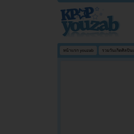
หน้าแรก youzab
รวมวันเกิดศิลปิน