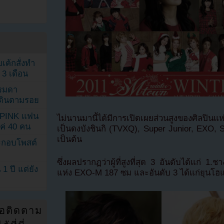
เค้กสั่งทำ
 3 เดือน
รรมดา
ดเดินตามรอย
KPINK แฟน
ไม่นานมานี้ได้มีการเปิดเผยส่วนสูงของศิลปินแ
แค่ 40 คน
เป็นดงบังชินกิ (TVXQ), Super Junior, EXO,
เป็นต้น
ระกอบโพสต์
ซึ่งผลปรากฏว่าผู้ที่สูงที่สุด 3 อันดับได้แก่ 1
1 ปี แต่ยัง
แห่ง EXO-M 187 ซม และอันดับ 3 ได้แก่ยุนโฮแ
่อติดตาม