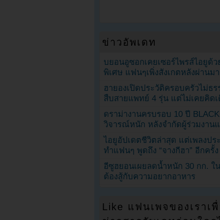
ข่าวอัพเดท
บยอนอูซอกเคยเซอร์ไพรส์ไอยูด้วย
พิเศษ แฟนๆเพิ่งสังเกตหลังผ่านมา
ฮายองเปิดประวัติครอบครัวไม่ธ
สืบสายแพทย์ 4 รุ่น แต่ไม่เคยคิ
ดราม่างานครบรอบ 10 ปี BLAC
วิจารณ์หนัก หลังจำกัดผู้ร่วมงาน
ไอยูอัปเดตชีวิตล่าสุด แต่เพลงป
ทำแฟนๆ พูดถึง “จางกีฮา” อีกครั้ง
อีซูฮยอนเผยลดน้ำหนัก 30 กก. ใน 
ต้องสู้กับความอยากอาหาร
Like แฟนเพจของเราเพื