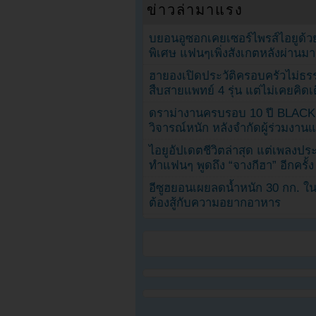
ข่าวล่ามาแรง
บยอนอูซอกเคยเซอร์ไพรส์ไอยูด้วย
พิเศษ แฟนๆเพิ่งสังเกตหลังผ่านมา
ฮายองเปิดประวัติครอบครัวไม่ธ
สืบสายแพทย์ 4 รุ่น แต่ไม่เคยคิ
ดราม่างานครบรอบ 10 ปี BLAC
วิจารณ์หนัก หลังจำกัดผู้ร่วมงาน
ไอยูอัปเดตชีวิตล่าสุด แต่เพลงป
ทำแฟนๆ พูดถึง “จางกีฮา” อีกครั้ง
อีซูฮยอนเผยลดน้ำหนัก 30 กก. ใน 
ต้องสู้กับความอยากอาหาร