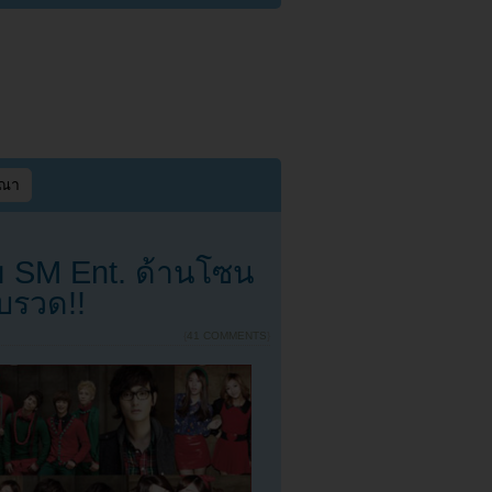
ษณา
ย SM Ent. ด้านโซน
ับรวด!!
{
41 COMMENTS
}