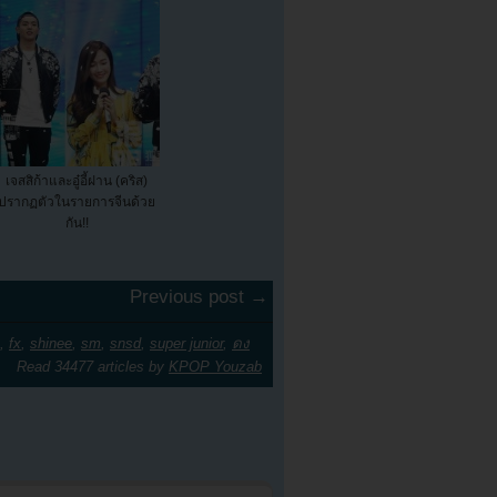
เจสสิก้าและอู๋อี้ฝาน (คริส)
ปรากฏตัวในรายการจีนด้วย
กัน!!
Previous post →
,
fx
,
shinee
,
sm
,
snsd
,
super junior
,
ดง
Read 34477 articles by
KPOP Youzab