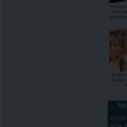
Girl's Day 
เซ็กซี่สำห
พวกเธอในเ
ยูริ SNSD
ยืนยันรับ
เร
← Nex
KPOP Y
AOA
,