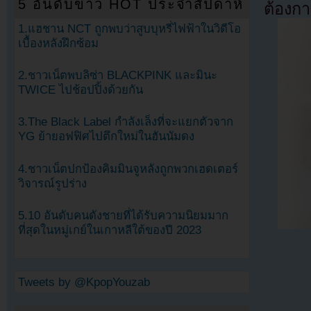
5 อันดับข่าว HOT ประจำสัปดาห์
ต้องก
1.แฮชาน NCT ถูกพบว่าสูบบุหรี่ไฟฟ้าในวิดีโอ
เบื้องหลังฝึกซ้อม
2.ชาวเน็ตพบลิซ่า BLACKPINK และมินะ
TWICE ไปช้อปปิ้งด้วยกัน
3.The Black Label กำลังเล็งที่จะแยกตัวจาก
YG ย้ายอฟฟิศไปตึกใหม่ในฮันนัมดง
4.ชาวเน็ตปกป้องคิมมินจูหลังถูกพวกเฮดเตอร์
วิจารณ์รูปร่าง
5.10 อันดับคนดังชายที่ได้รับความนิยมมาก
ที่สุดในหมู่เกย์ในเกาหลีใต้ของปี 2023
Tweets by @KpopYouzab