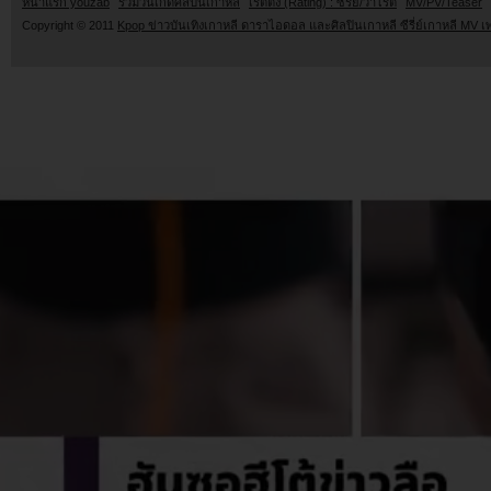
หน้าแรก youzab
รวมวันเกิดศิลปินเกาหลี
เรตติ้ง (Rating) : ซีรี่ย์/วาไรตี้
MV/PV/Teaser
Copyright © 2011
Kpop ข่าวบันเทิงเกาหลี ดาราไอดอล และศิลปินเกาหลี ซีรี่ย์เกาหลี MV เ