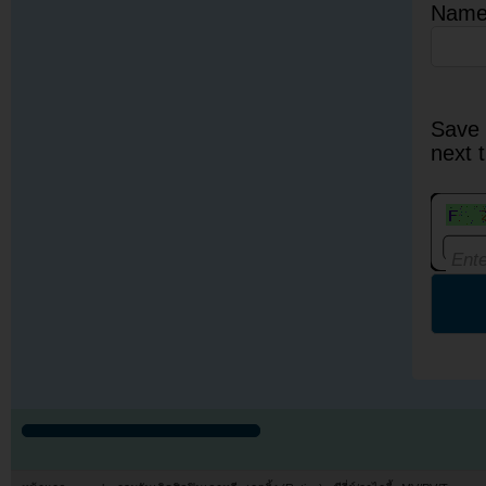
Nam
Save 
next 