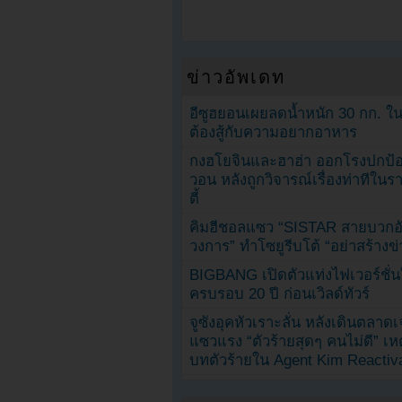
ข่าวอัพเดท
อีซูฮยอนเผยลดน้ำหนัก 30 กก. ใน 
ต้องสู้กับความอยากอาหาร
กงฮโยจินและฮาฮ่า ออกโรงปกป้อ
วอน หลังถูกวิจารณ์เรื่องท่าทีใน
ตี้
คิมฮีชอลแซว “SISTAR สายบวกอั
วงการ” ทำโซยูรีบโต้ “อย่าสร้างข่
BIGBANG เปิดตัวแท่งไฟเวอร์ชั่
ครบรอบ 20 ปี ก่อนเวิลด์ทัวร์
จูซังอุคหัวเราะลั่น หลังเดินตลาด
แซวแรง “ตัวร้ายสุดๆ คนไม่ดี” เห
บทตัวร้ายใน Agent Kim Reactiv