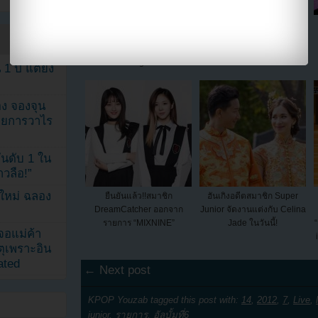
สถานภาพหัวใจของโบอา
ดาร่า 2NE1 ไปเยี่ยมทงเฮ
(BoA) ถูกเปิดเผยโดยคยูฮ
Super Junior ในคอนเสิร์ต
"Super Show 6"
ยอนในอัลบั้ม Sexy, Free &
Single
1 ปี แต่ยัง
ง จองจุน
รายการวาไร
นดับ 1 ใน
าวลือ!”
นใหม่ ฉลอง
ยืนยันแล้ว!!สมาชิก
ฮันเกิงอดีตสมาชิก Super
DreamCatcher ออกจาก
Junior จัดงานแต่งกับ Celina
รายการ “MIXNINE”
Jade ในวันนี้!
เจอแม่ค้า
ตุเพราะอิน
ated
← Next post
KPOP Youzab tagged this post with:
14
,
2012
,
7
,
Live
,
junior
,
รายการ
,
อัลบั้มที่6