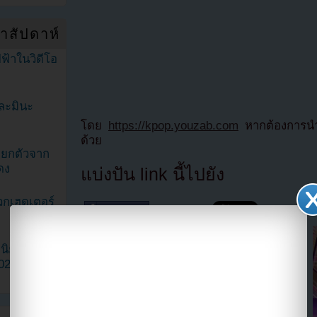
ำสัปดาห์
ฟ้าในวิดีโอ
ละมินะ
โดย
https://kpop.youzab.com
หากต้องการนำข
ด้วย
ะแยกตัวจาก
ดง
แบ่งปัน link นี้ไปยัง
วกเฮดเตอร์
ามนิยมมาก
2023