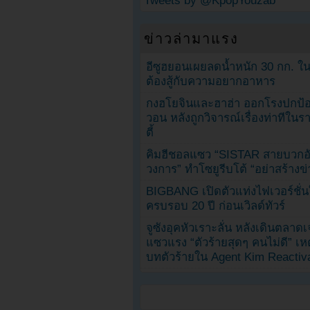
Tweets by @KpopYouzab
ข่าวล่ามาแรง
อีซูฮยอนเผยลดน้ำหนัก 30 กก. ใน 
ต้องสู้กับความอยากอาหาร
กงฮโยจินและฮาฮ่า ออกโรงปกป้อ
วอน หลังถูกวิจารณ์เรื่องท่าทีใน
ตี้
คิมฮีชอลแซว “SISTAR สายบวกอั
วงการ” ทำโซยูรีบโต้ “อย่าสร้างข่
BIGBANG เปิดตัวแท่งไฟเวอร์ชั่
ครบรอบ 20 ปี ก่อนเวิลด์ทัวร์
จูซังอุคหัวเราะลั่น หลังเดินตลาด
แซวแรง “ตัวร้ายสุดๆ คนไม่ดี” เห
บทตัวร้ายใน Agent Kim Reactiv