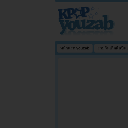
หน้าแรก youzab
รวมวันเกิดศิลปิน