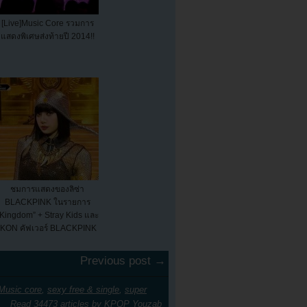
[Live]Music Core รวมการ
แสดงพิเศษส่งท้ายปี 2014!!
ชมการแสดงของลิซ่า
BLACKPINK ในรายการ
“Kingdom” + Stray Kids และ
iKON คัฟเวอร์ BLACKPINK
Previous post →
Music core
,
sexy free & single
,
super
Read 34473 articles by
KPOP Youzab