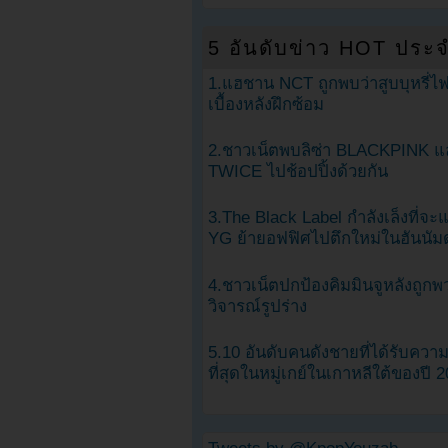
5 อันดับข่าว HOT ประจ
1.แฮชาน NCT ถูกพบว่าสูบบุหรี่ไฟ
เบื้องหลังฝึกซ้อม
2.ชาวเน็ตพบลิซ่า BLACKPINK แ
TWICE ไปช้อปปิ้งด้วยกัน
3.The Black Label กำลังเล็งที่จ
YG ย้ายอฟฟิศไปตึกใหม่ในฮันนัม
4.ชาวเน็ตปกป้องคิมมินจูหลังถูกพ
วิจารณ์รูปร่าง
5.10 อันดับคนดังชายที่ได้รับคว
ที่สุดในหมู่เกย์ในเกาหลีใต้ของปี 