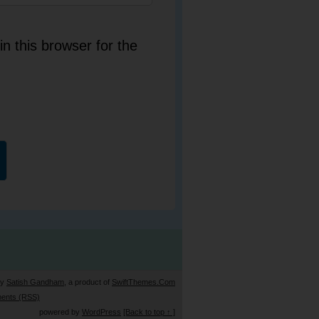
n this browser for the
by
Satish Gandham
, a product of
SwiftThemes.Com
ents (RSS)
powered by
WordPress
[Back to top ↑ ]