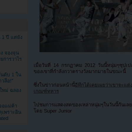
1 ปี แต่ยัง
ง จองจุน
รายการวาไร
เมื่อวันที่ 14 กรกฏาคม 2012 วันนี้หนุ่มๆซุปเปอร
ของเขาที่กำลังกวาดรางวัลมากมายในขณะนี้
นดับ 1 ใน
าวลือ!”
ซึ่งในข่าวก่อนหน้านี้
อีทึกได้เคยเผยว่าเขาจะแต่
นใหม่ ฉลอง
เกณฑ์ทหาร
ไปชมการแสดงสดของเหล่าหนุ่มๆในวันนี้กันเ
เจอแม่ค้า
โดย Super Junior
ตุเพราะอิน
ated