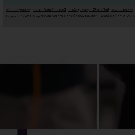
หน้าแรก youzab
รวมวันเกิดศิลปินเกาหลี
เรตติ้ง (Rating) : ซีรี่ย์/วาไรตี้
MV/PV/Teaser
Copyright © 2011
Kpop ข่าวบันเทิงเกาหลี ดาราไอดอล และศิลปินเกาหลี ซีรี่ย์เกาหลี MV เ