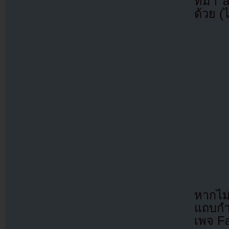
ที่มา
ด้วย (
หากไม
แถบกำล
เพจ F