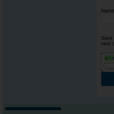
Nam
Save 
next 