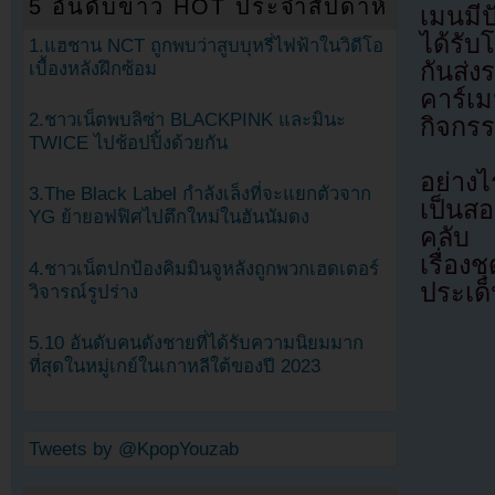
5 อันดับข่าว HOT ประจำสัปดาห์
เมนมี
ได้รั
1.แฮชาน NCT ถูกพบว่าสูบบุหรี่ไฟฟ้าในวิดีโอ
กันส่ง
เบื้องหลังฝึกซ้อม
คาร์เม
2.ชาวเน็ตพบลิซ่า BLACKPINK และมินะ
กิจกร
TWICE ไปช้อปปิ้งด้วยกัน
อย่าง
3.The Black Label กำลังเล็งที่จะแยกตัวจาก
เป็นส
YG ย้ายอฟฟิศไปตึกใหม่ในฮันนัมดง
คลับ 
เรื่อ
4.ชาวเน็ตปกป้องคิมมินจูหลังถูกพวกเฮดเตอร์
ประเด
วิจารณ์รูปร่าง
5.10 อันดับคนดังชายที่ได้รับความนิยมมาก
ที่สุดในหมู่เกย์ในเกาหลีใต้ของปี 2023
Tweets by @KpopYouzab