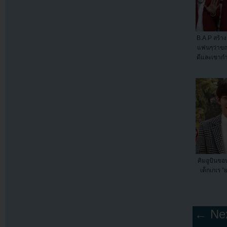
B.A.P สร้าง
แฟนๆว่าขณ
ดีและเขากำล
คิมอูบินข
เด็กเกเร "
← Nex