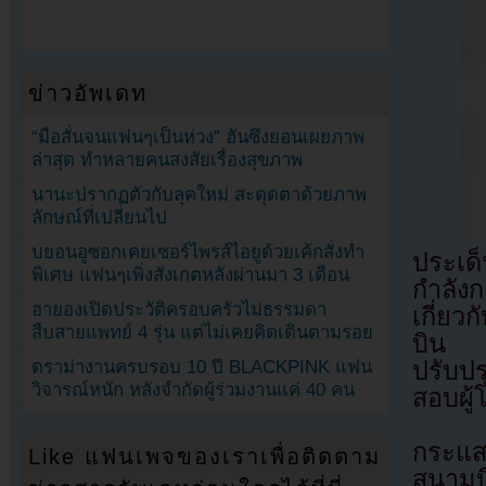
ข่าวอัพเดท
“มือสั่นจนแฟนๆเป็นห่วง” ฮันซึงยอนเผยภาพ
ล่าสุด ทำหลายคนสงสัยเรื่องสุขภาพ
นานะปรากฏตัวกับลุคใหม่ สะดุดตาด้วยภาพ
ลักษณ์ที่เปลี่ยนไป
บยอนอูซอกเคยเซอร์ไพรส์ไอยูด้วยเค้กสั่งทำ
ประเด็
พิเศษ แฟนๆเพิ่งสังเกตหลังผ่านมา 3 เดือน
กำลัง
ฮายองเปิดประวัติครอบครัวไม่ธรรมดา
เกี่ย
สืบสายแพทย์ 4 รุ่น แต่ไม่เคยคิดเดินตามรอย
บิน จ
ดราม่างานครบรอบ 10 ปี BLACKPINK แฟน
ปรับป
วิจารณ์หนัก หลังจำกัดผู้ร่วมงานแค่ 40 คน
สอบผู
กระแส
Like แฟนเพจของเราเพื่อติดตาม
สนามบ