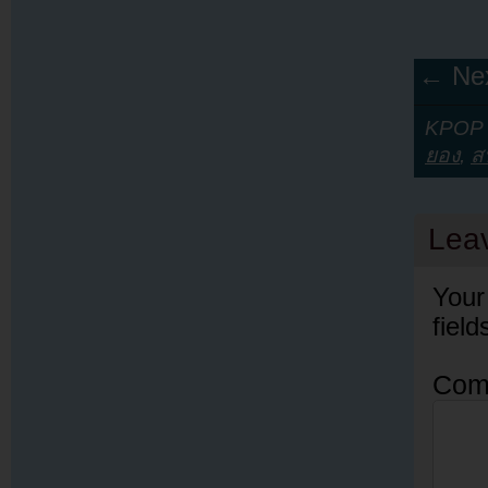
← Nex
KPOP Y
ยอง
,
ส
Lea
Your
fiel
Com