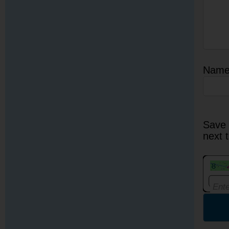
Nam
Save 
next 