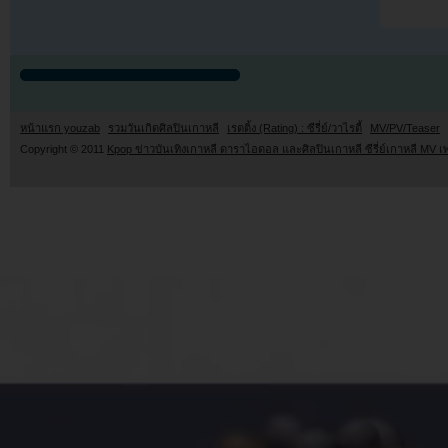
หน้าแรก youzab
รวมวันเกิดศิลปินเกาหลี
เรตติ้ง (Rating) : ซีรี่ย์/วาไรตี้
MV/PV/Teaser
Copyright © 2011
Kpop ข่าวบันเทิงเกาหลี ดาราไอดอล และศิลปินเกาหลี ซีรี่ย์เกาหลี MV เ