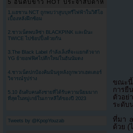
5 อันดับข่าว HOT ประจำสัปดาห์
1.แฮชาน NCT ถูกพบว่าสูบบุหรี่ไฟฟ้าในวิดีโอ
เบื้องหลังฝึกซ้อม
2.ชาวเน็ตพบลิซ่า BLACKPINK และมินะ
TWICE ไปช้อปปิ้งด้วยกัน
3.The Black Label กำลังเล็งที่จะแยกตัวจาก
YG ย้ายอฟฟิศไปตึกใหม่ในฮันนัมดง
4.ชาวเน็ตปกป้องคิมมินจูหลังถูกพวกเฮดเตอร์
วิจารณ์รูปร่าง
ขณะนี้
การยืน
5.10 อันดับคนดังชายที่ได้รับความนิยมมาก
ตัวอย
ที่สุดในหมู่เกย์ในเกาหลีใต้ของปี 2023
ระดับ
ที่มา
Tweets by @KpopYouzab
ด้วย (