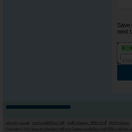
Save 
next 
หน้าแรก youzab
รวมวันเกิดศิลปินเกาหลี
เรตติ้ง (Rating) : ซีรี่ย์/วาไรตี้
MV/PV/Teaser
Copyright © 2011
Kpop ข่าวบันเทิงเกาหลี ดาราไอดอล และศิลปินเกาหลี ซีรี่ย์เกาหลี MV เ