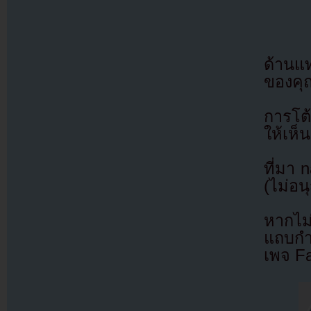
ด้านแ
ของคุณ
การโต
ให้เห็
ที่มา 
(ไม่อน
หากไม
แถบกำล
เพจ F