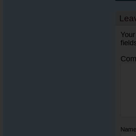
Lea
Your
fiel
Com
Nam