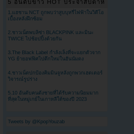
5 อันดับข่าว HOT ประจำสัปดาห์
1.แฮชาน NCT ถูกพบว่าสูบบุหรี่ไฟฟ้าในวิดีโอ
เบื้องหลังฝึกซ้อม
2.ชาวเน็ตพบลิซ่า BLACKPINK และมินะ
TWICE ไปช้อปปิ้งด้วยกัน
3.The Black Label กำลังเล็งที่จะแยกตัวจาก
YG ย้ายอฟฟิศไปตึกใหม่ในฮันนัมดง
4.ชาวเน็ตปกป้องคิมมินจูหลังถูกพวกเฮดเตอร์
วิจารณ์รูปร่าง
5.10 อันดับคนดังชายที่ได้รับความนิยมมาก
ที่สุดในหมู่เกย์ในเกาหลีใต้ของปี 2023
Tweets by @KpopYouzab