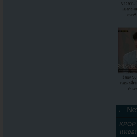
ข่าวด่วน
แบ่งกลุ่ม
สมาชิ
ฮีชอล Su
เหตุผลที่เข
กับแ
← Nex
KPOP Y
แทยอ