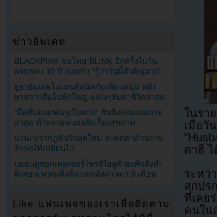
ข่าวอัพเดท
BLACKPINK ขอโทษ BLINK อีกครั้งในวัน
ครบรอบ 10 ปี ยอมรับ “รู้ว่าวันนี้สำคัญมาก”
ยูอาอินเผยโมเมนต์สนิทกับเพื่อนหนุ่ม หลัง
หายจากสื่อไปพักใหญ่ แฟนๆจับตาชีวิตล่าสุด
ในราย
“มือสั่นจนแฟนๆเป็นห่วง” ฮันซึงยอนเผยภาพ
ล่าสุด ทำหลายคนสงสัยเรื่องสุขภาพ
เมื่อ
“Husb
นานะปรากฏตัวกับลุคใหม่ สะดุดตาด้วยภาพ
ดาฮี ไ
ลักษณ์ที่เปลี่ยนไป
บยอนอูซอกเคยเซอร์ไพรส์ไอยูด้วยเค้กสั่งทำ
ระหว่
พิเศษ แฟนๆเพิ่งสังเกตหลังผ่านมา 3 เดือน
สกปรก
ที่เคย
Like แฟนเพจของเราเพื่อติดตาม
คนในส