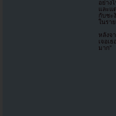
อย่างไ
และแต
กับชะง
ในราย
หลังจา
เจอเธ
มาก”