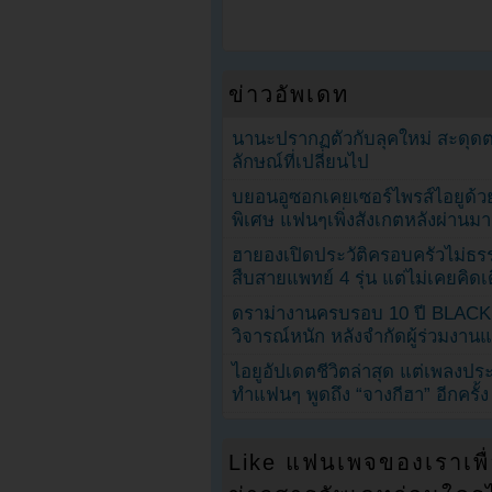
ข่าวอัพเดท
นานะปรากฏตัวกับลุคใหม่ สะดุด
ลักษณ์ที่เปลี่ยนไป
บยอนอูซอกเคยเซอร์ไพรส์ไอยูด้วย
พิเศษ แฟนๆเพิ่งสังเกตหลังผ่านมา
ฮายองเปิดประวัติครอบครัวไม่ธ
สืบสายแพทย์ 4 รุ่น แต่ไม่เคยคิ
ดราม่างานครบรอบ 10 ปี BLAC
วิจารณ์หนัก หลังจำกัดผู้ร่วมงาน
ไอยูอัปเดตชีวิตล่าสุด แต่เพลงป
ทำแฟนๆ พูดถึง “จางกีฮา” อีกครั้ง
Like แฟนเพจของเราเพื