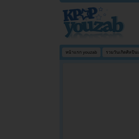
หน้าแรก youzab
รวมวันเกิดศิลปิน