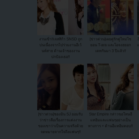
งานเข้า!!เจสสิก้า SNSD ถูก
[ข่าวด่วน]เผยคู่รักคู่ใหม่โซ
บ่นเนื่องจากไปร่วมงานอีเว้
ยอน T-ara และโอจงฮยอก
แ
นท์สาย ด้านเจ้าของงาน
เดทกันมา 3 ปีแล้ว!!
ปกป้องเธอ!!
[ข่าวด่วน]ซองมิน SJ ยอมรับ
Star Empire กล่าวขอโทษอี
ว่าข่าวลือเรื่องการแต่งงาน
แทอิมและแฟนๆอย่างเป็น
ของเขาว่าเป็นความจริงด้วย
ทางการ + ด้านอีแทอิมตอบ!!
จดหมายจากใจถึงแฟนๆ!!