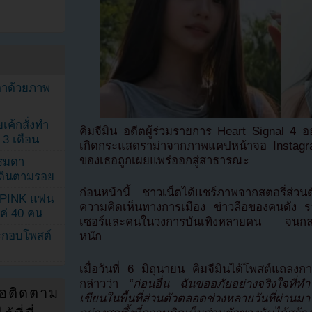
ตาด้วยภาพ
เค้กสั่งทำ
คิมจีมิน อดีตผู้ร่วมรายการ Heart Signal 4
 3 เดือน
เกิดกระแสดราม่าจากภาพแคปหน้าจอ Instagram
ของเธอถูกเผยแพร่ออกสู่สาธารณะ
รรมดา
ดเดินตามรอย
ก่อนหน้านี้ ชาวเน็ตได้แชร์ภาพจากสตอรี่ส่วนตัว
KPINK แฟน
ความคิดเห็นทางการเมือง ข่าวลือของคนดัง รวม
แค่ 40 คน
เซอร์และคนในวงการบันเทิงหลายคน จนกลายเ
ระกอบโพสต์
หนัก
เมื่อวันที่ 6 มิถุนายน คิมจีมินได้โพสต์แถลง
กล่าวว่า
“ก่อนอื่น ฉันขออภัยอย่างจริงใจที่ท
่อติดตาม
เขียนในพื้นที่ส่วนตัวตลอดช่วงหลายวันที่ผ่านมา 