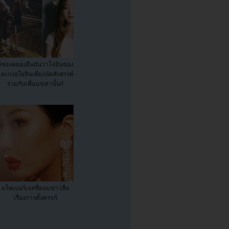
อีซองคยองยืนยันว่าโจอินซอง
ละกงฮโยจินเพียงนัดสังสรรค์
ร่วมกับเพื่อนๆเท่านั้น!!
แร็พเปอร์เจสซี่ตอบข่าวลือ
เรื่องการตั้งครรภ์