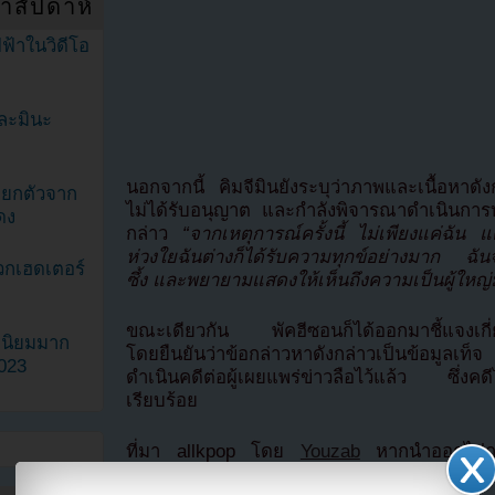
ำสัปดาห์
ฟ้าในวิดีโอ
ละมินะ
นอกจากนี้ คิมจีมินยังระบุว่าภาพและเนื้อหาดัง
ะแยกตัวจาก
ไม่ได้รับอนุญาต และกำลังพิจารณาดำเนินการทา
ดง
กล่าว
“จากเหตุการณ์ครั้งนี้ ไม่เพียงแค่ฉัน 
ห่วงใยฉันต่างก็ได้รับความทุกข์อย่างมาก ฉัน
วกเฮดเตอร์
ซึ้ง และพยายามแสดงให้เห็นถึงความเป็นผู้ใหญ
ขณะเดียวกัน พัคฮีซอนก็ได้ออกมาชี้แจงเกี่ยว
ามนิยมมาก
โดยยืนยันว่าข้อกล่าวหาดังกล่าวเป็นข้อมูลเท
2023
ดำเนินคดีต่อผู้เผยแพร่ข่าวลือไว้แล้ว ซึ่งคดีไ
เรียบร้อย
ที่มา allkpop โดย
Youzab
หากนำออกไปกรุ
Hotlink ไฟล์ภาพ)