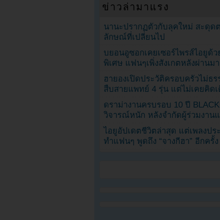
ข่าวล่ามาแรง
นานะปรากฏตัวกับลุคใหม่ สะดุด
ลักษณ์ที่เปลี่ยนไป
บยอนอูซอกเคยเซอร์ไพรส์ไอยูด้วย
พิเศษ แฟนๆเพิ่งสังเกตหลังผ่านมา
ฮายองเปิดประวัติครอบครัวไม่ธ
สืบสายแพทย์ 4 รุ่น แต่ไม่เคยคิ
ดราม่างานครบรอบ 10 ปี BLAC
วิจารณ์หนัก หลังจำกัดผู้ร่วมงาน
ไอยูอัปเดตชีวิตล่าสุด แต่เพลงป
ทำแฟนๆ พูดถึง “จางกีฮา” อีกครั้ง