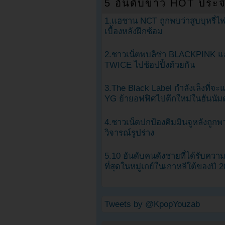
5 อันดับข่าว HOT ประจ
1.แฮชาน NCT ถูกพบว่าสูบบุหรี่ไฟ
เบื้องหลังฝึกซ้อม
2.ชาวเน็ตพบลิซ่า BLACKPINK แ
TWICE ไปช้อปปิ้งด้วยกัน
3.The Black Label กำลังเล็งที่จ
YG ย้ายอฟฟิศไปตึกใหม่ในฮันนัม
4.ชาวเน็ตปกป้องคิมมินจูหลังถูกพ
วิจารณ์รูปร่าง
5.10 อันดับคนดังชายที่ได้รับคว
ที่สุดในหมู่เกย์ในเกาหลีใต้ของปี 
Tweets by @KpopYouzab