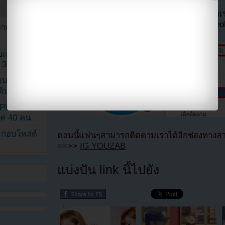
หากไม่ต้องการพลาดข่าวสารอย่างรวดเร็วจาก
ลืมติ๊ก
เลือกเห็นโพสต์ก่อนของเพจ Facebo
ตาด้วยภาพ
เค้กสั่งทำ
 3 เดือน
รรมดา
ดเดินตามรอย
KPINK แฟน
แค่ 40 คน
ระกอบโพสต์
ตอนนี้แฟนๆสามารถติดตามเราได้อีกช่องทางสา
==>>
IG YOUZAB
แบ่งปัน link นี้ไปยัง