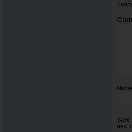
fiel
Com
Nam
Save 
next 