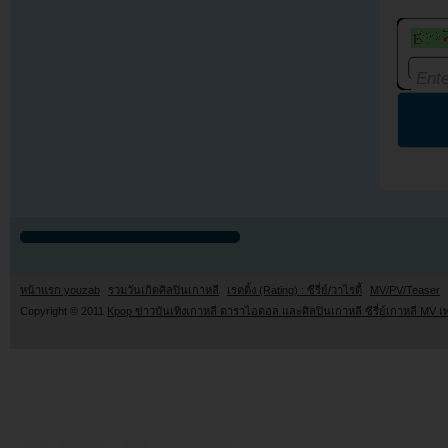
หน้าแรก youzab
รวมวันเกิดศิลปินเกาหลี
เรตติ้ง (Rating) : ซีรี่ย์/วาไรตี้
MV/PV/Teaser
Copyright © 2011
Kpop ข่าวบันเทิงเกาหลี ดาราไอดอล และศิลปินเกาหลี ซีรี่ย์เกาหลี MV เ