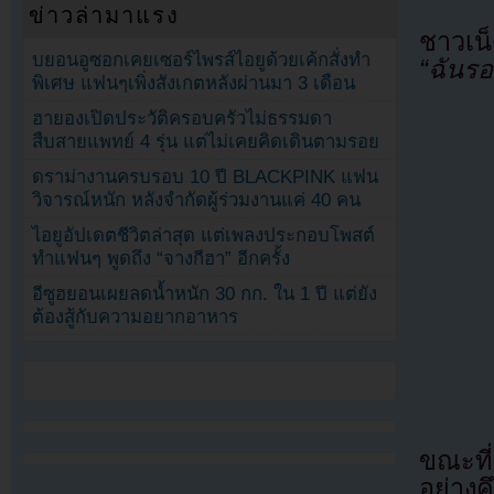
ข่าวล่ามาแรง
ชาวเน็
บยอนอูซอกเคยเซอร์ไพรส์ไอยูด้วยเค้กสั่งทำ
“ฉันรอ
พิเศษ แฟนๆเพิ่งสังเกตหลังผ่านมา 3 เดือน
ฮายองเปิดประวัติครอบครัวไม่ธรรมดา
สืบสายแพทย์ 4 รุ่น แต่ไม่เคยคิดเดินตามรอย
ดราม่างานครบรอบ 10 ปี BLACKPINK แฟน
วิจารณ์หนัก หลังจำกัดผู้ร่วมงานแค่ 40 คน
ไอยูอัปเดตชีวิตล่าสุด แต่เพลงประกอบโพสต์
ทำแฟนๆ พูดถึง “จางกีฮา” อีกครั้ง
อีซูฮยอนเผยลดน้ำหนัก 30 กก. ใน 1 ปี แต่ยัง
ต้องสู้กับความอยากอาหาร
ขณะที
อย่าง