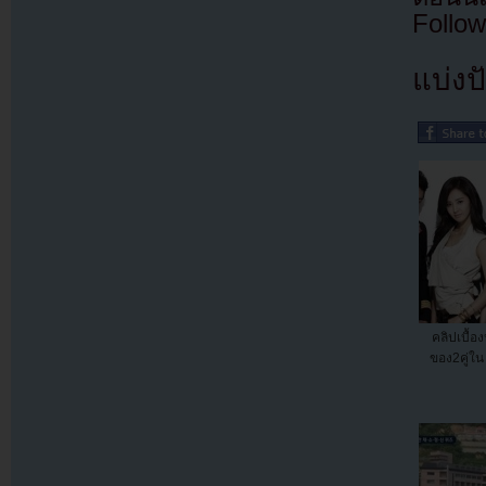
Follow
แบ่งปั
คลิปเบื้อ
ของ2คู่ใน