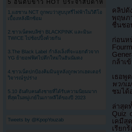
5 อันดับข่าว HOT ประจำสัปดาห์
คลิปด
1.แฮชาน NCT ถูกพบว่าสูบบุหรี่ไฟฟ้าในวิดีโอ
พฤษภา
เบื้องหลังฝึกซ้อม
ชื่นช
2.ชาวเน็ตพบลิซ่า BLACKPINK และมินะ
TWICE ไปช้อปปิ้งด้วยกัน
ก่อนหน
Fourm
3.The Black Label กำลังเล็งที่จะแยกตัวจาก
Genera
YG ย้ายอฟฟิศไปตึกใหม่ในฮันนัมดง
กล้าเ
4.ชาวเน็ตปกป้องคิมมินจูหลังถูกพวกเฮดเตอร์
เธอพู
วิจารณ์รูปร่าง
พวกเม
ชมได้
5.10 อันดับคนดังชายที่ได้รับความนิยมมาก
ที่สุดในหมู่เกย์ในเกาหลีใต้ของปี 2023
ล่าสุ
Quiz o
Tweets by @KpopYouzab
เคมีสุ
เรียกร