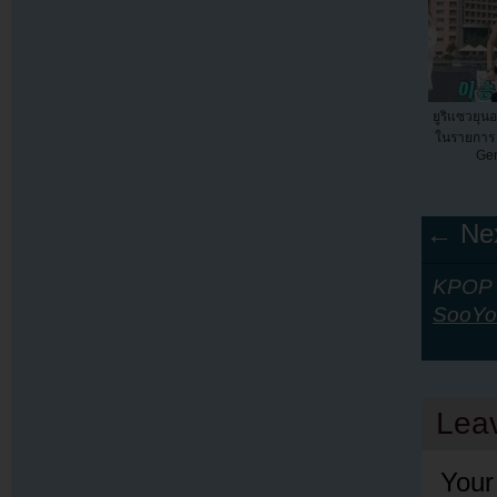
ยูริแซวยุนอ
ในรายการ 
Gen
← Nex
KPOP Y
SooYo
Lea
Your