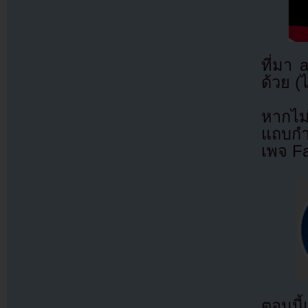
ที่มา
ด้วย (
หากไม
แถบกำล
เพจ F
ตอนนี