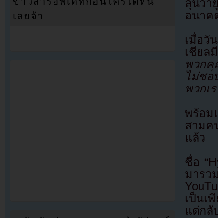
ข่าวสารอัพเดทก่อนใครได้ที่นี่
ลุ้นว่
อนาค
เลยจ้า
เมื่อ
เชียลม
พวกคุ
ไม่ชอ
พวกเร
พร้อมแ
สามคนโ
แล้ว
ชื่อ 
มารวม
YouTu
เป็นเ
แต่กลั