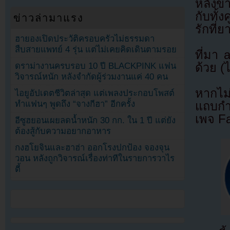
หลังข
กับทั้
ข่าวล่ามาแรง
รักที
ฮายองเปิดประวัติครอบครัวไม่ธรรมดา
สืบสายแพทย์ 4 รุ่น แต่ไม่เคยคิดเดินตามรอย
ที่มา
ด้วย (
ดราม่างานครบรอบ 10 ปี BLACKPINK แฟน
วิจารณ์หนัก หลังจำกัดผู้ร่วมงานแค่ 40 คน
หากไม
ไอยูอัปเดตชีวิตล่าสุด แต่เพลงประกอบโพสต์
ทำแฟนๆ พูดถึง “จางกีฮา” อีกครั้ง
แถบกำล
เพจ F
อีซูฮยอนเผยลดน้ำหนัก 30 กก. ใน 1 ปี แต่ยัง
ต้องสู้กับความอยากอาหาร
กงฮโยจินและฮาฮ่า ออกโรงปกป้อง จองจุน
วอน หลังถูกวิจารณ์เรื่องท่าทีในรายการวาไร
ตี้