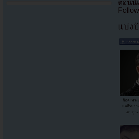
ตอนนี
Follow
แบ่งปั
ช็อค!!พร
แจฮีรับว่
และลูกจ