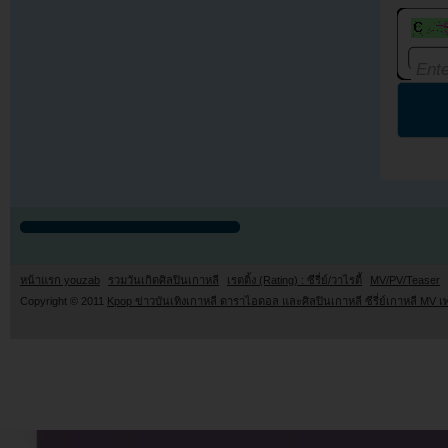
หน้าแรก youzab
รวมวันเกิดศิลปินเกาหลี
เรตติ้ง (Rating) : ซีรี่ย์/วาไรตี้
MV/PV/Teaser
Copyright © 2011
Kpop ข่าวบันเทิงเกาหลี ดาราไอดอล และศิลปินเกาหลี ซีรี่ย์เกาหลี MV เ