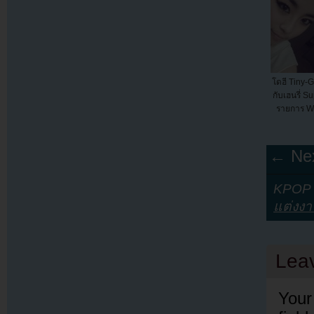
โดฮี Tiny-
กับเฮนรี่ S
รายการ We
← Nex
KPOP Y
แต่งง
Lea
Your