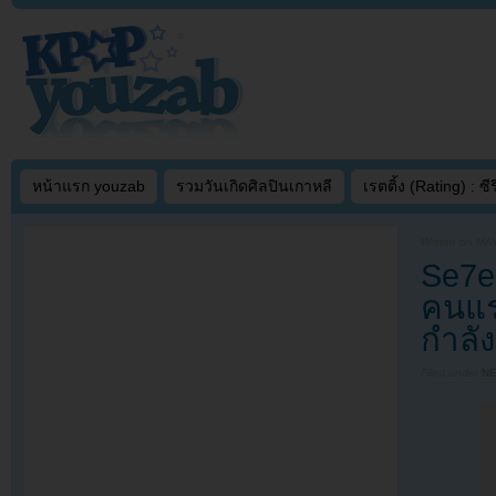
หน้าแรก youzab
รวมวันเกิดศิลปินเกาหลี
เรตติ้ง (Rating) : ซีรี
Written on
MAY
Se7en
คนแรก
กำลั
Filed under
N