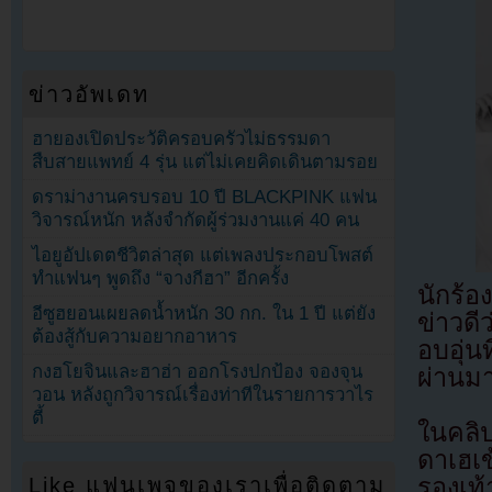
ข่าวอัพเดท
ฮายองเปิดประวัติครอบครัวไม่ธรรมดา
สืบสายแพทย์ 4 รุ่น แต่ไม่เคยคิดเดินตามรอย
ดราม่างานครบรอบ 10 ปี BLACKPINK แฟน
วิจารณ์หนัก หลังจำกัดผู้ร่วมงานแค่ 40 คน
ไอยูอัปเดตชีวิตล่าสุด แต่เพลงประกอบโพสต์
ทำแฟนๆ พูดถึง “จางกีฮา” อีกครั้ง
นักร้
อีซูฮยอนเผยลดน้ำหนัก 30 กก. ใน 1 ปี แต่ยัง
ข่าวดี
ต้องสู้กับความอยากอาหาร
อบอุ่น
กงฮโยจินและฮาฮ่า ออกโรงปกป้อง จองจุน
ผ่านม
วอน หลังถูกวิจารณ์เรื่องท่าทีในรายการวาไร
ตี้
ในคลิป
ดาเฮเ
Like แฟนเพจของเราเพื่อติดตาม
รองเท้