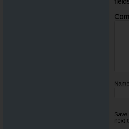
fiel
Com
Nam
Save 
next 