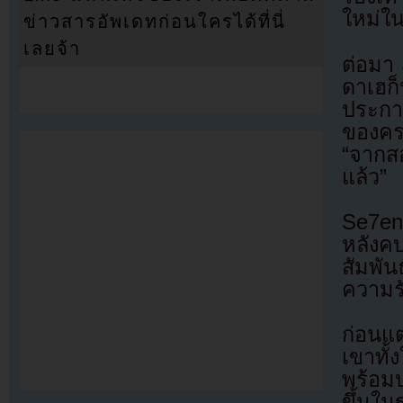
ใหม่ใ
ข่าวสารอัพเดทก่อนใครได้ที่นี่
เลยจ้า
ต่อมา 
ดาเฮ
ประกาศ
ของคร
“จากส
แล้ว”
Se7en
หลังค
สัมพั
ความร
ก่อนแต
เขาทั้
พร้อม
ขึ้นใ