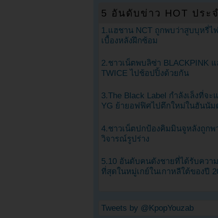
5 อันดับข่าว HOT ประจ
1.แฮชาน NCT ถูกพบว่าสูบบุหรี่ไฟ
เบื้องหลังฝึกซ้อม
2.ชาวเน็ตพบลิซ่า BLACKPINK แ
TWICE ไปช้อปปิ้งด้วยกัน
3.The Black Label กำลังเล็งที่จ
YG ย้ายอฟฟิศไปตึกใหม่ในฮันนัม
4.ชาวเน็ตปกป้องคิมมินจูหลังถูกพ
วิจารณ์รูปร่าง
5.10 อันดับคนดังชายที่ได้รับคว
ที่สุดในหมู่เกย์ในเกาหลีใต้ของปี 
Tweets by @KpopYouzab