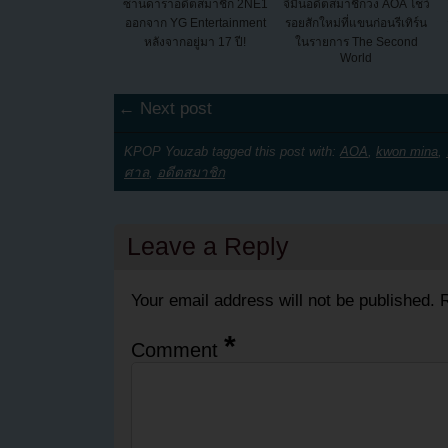
ซานดาราอดีตสมาชิก 2NE1
จีมินอดีตสมาชิกวง AOA โชว์
ออกจาก YG Entertainment
รอยสักใหม่ที่แขนก่อนรีเทิร์น
หลังจากอยู่มา 17 ปี!
ในรายการ The Second
World
← Next post
KPOP Youzab tagged this post with:
AOA
,
kwon mina
,
ศาล
,
อดีตสมาชิก
Leave a Reply
Your email address will not be published.
R
*
Comment