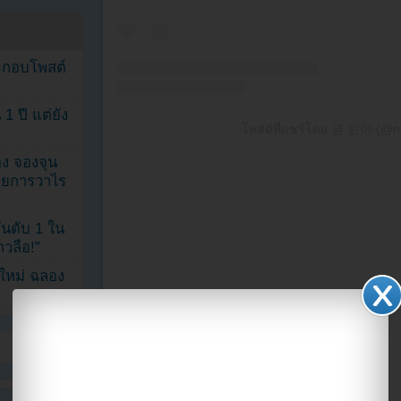
ระกอบโพสต์
1 ปี แต่ยัง
โพสต์ที่แชร์โดย 권 민아 (@
ง จองจุน
รายการวาไร
นดับ 1 ใน
าวลือ!”
นใหม่ ฉลอง