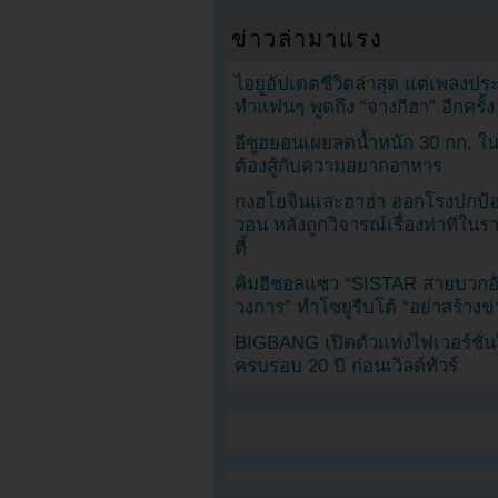
ข่าวล่ามาแรง
ไอยูอัปเดตชีวิตล่าสุด แต่เพลงป
ทำแฟนๆ พูดถึง “จางกีฮา” อีกครั้ง
อีซูฮยอนเผยลดน้ำหนัก 30 กก. ใน 
ต้องสู้กับความอยากอาหาร
กงฮโยจินและฮาฮ่า ออกโรงปกป้อ
วอน หลังถูกวิจารณ์เรื่องท่าทีใน
ตี้
คิมฮีชอลแซว “SISTAR สายบวกอั
วงการ” ทำโซยูรีบโต้ “อย่าสร้างข่
BIGBANG เปิดตัวแท่งไฟเวอร์ชั่
ครบรอบ 20 ปี ก่อนเวิลด์ทัวร์