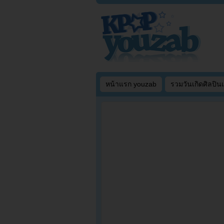
หน้าแรก youzab
รวมวันเกิดศิลปิน