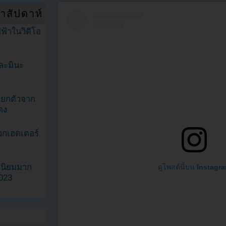
ำสัปดาห์
ฟ้าในวิดีโอ
ละมินะ
ะแยกตัวจาก
ดง
วกเฮดเตอร์
ามนิยมมาก
ดูโพสต์นี้บน Instagr
2023