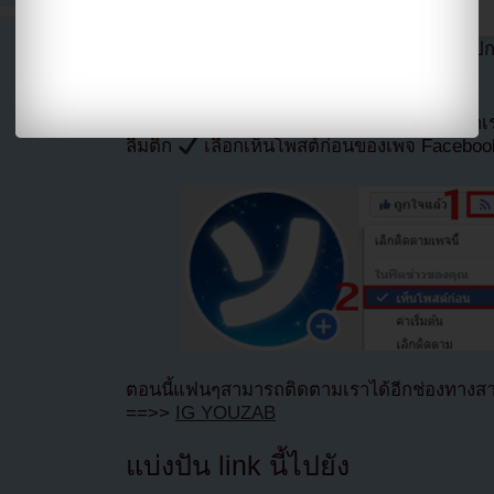
ที่มา allkpop โดย
Youzab
หากนำออกไปกรุ
Hotlink ไฟล์ภาพ)
หากไม่ต้องการพลาดข่าวสารอย่างรวดเร็วจาก
ลืมติ๊ก
เลือกเห็นโพสต์ก่อนของเพจ Facebo
ตอนนี้แฟนๆสามารถติดตามเราได้อีกช่องทางสา
==>>
IG YOUZAB
แบ่งปัน link นี้ไปยัง