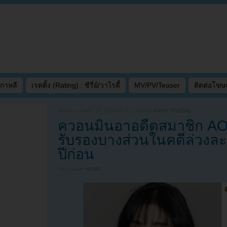
เกาหลี
เรตติ้ง (Rating) : ซีรี่ย์/วาไรตี้
MV/PV/Teaser
ติดต่อโฆ
Written on
MAY 19, 2026 AT 6:22 PM
by
KPOP YOUZAB
ควอนมินอาอดีตสมาชิก AO
รับรองบางส่วนในคดีล่วงละ
ปีก่อน
Filed under
NEWS