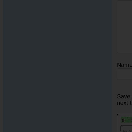
Nam
Save 
next 