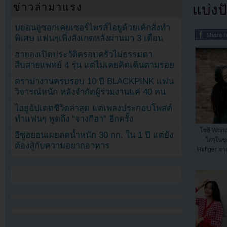
ข่าวล่ามาแรง
แบ่งปั
บยอนอูซอกเคยเซอร์ไพรส์ไอยูด้วยเค้กสั่งทำ
พิเศษ แฟนๆเพิ่งสังเกตหลังผ่านมา 3 เดือน
ฮายองเปิดประวัติครอบครัวไม่ธรรมดา
สืบสายแพทย์ 4 รุ่น แต่ไม่เคยคิดเดินตามรอย
ดราม่างานครบรอบ 10 ปี BLACKPINK แฟน
วิจารณ์หนัก หลังจำกัดผู้ร่วมงานแค่ 40 คน
ไอยูอัปเดตชีวิตล่าสุด แต่เพลงประกอบโพสต์
ทำแฟนๆ พูดถึง “จางกีฮา” อีกครั้ง
โซฮี Wond
อีซูฮยอนเผยลดน้ำหนัก 30 กก. ใน 1 ปี แต่ยัง
ใสๆในช
ต้องสู้กับความอยากอาหาร
Hilfiger จ