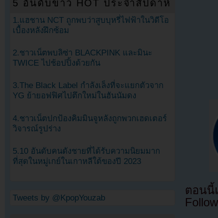
5 อันดับข่าว HOT ประจำสัปดาห์
1.แฮชาน NCT ถูกพบว่าสูบบุหรี่ไฟฟ้าในวิดีโอ
เบื้องหลังฝึกซ้อม
2.ชาวเน็ตพบลิซ่า BLACKPINK และมินะ
TWICE ไปช้อปปิ้งด้วยกัน
3.The Black Label กำลังเล็งที่จะแยกตัวจาก
YG ย้ายอฟฟิศไปตึกใหม่ในฮันนัมดง
4.ชาวเน็ตปกป้องคิมมินจูหลังถูกพวกเฮดเตอร์
วิจารณ์รูปร่าง
5.10 อันดับคนดังชายที่ได้รับความนิยมมาก
ที่สุดในหมู่เกย์ในเกาหลีใต้ของปี 2023
ตอนนี
Tweets by @KpopYouzab
Follow