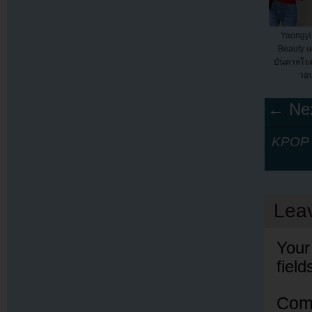
Yaongyi 
Beauty เ
บันดาลใจ
วอ
← Nex
KPOP Y
Lea
Your
fiel
Com