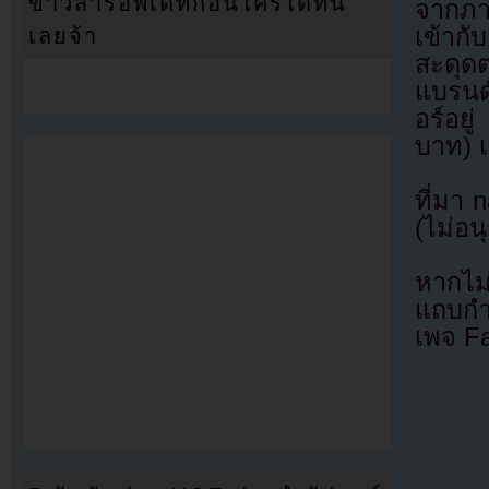
ข่าวสารอัพเดทก่อนใครได้ที่นี่
จากภา
เข้ากั
เลยจ้า
สะดุด
แบรนด
อร์อย
บาท) เ
ที่มา 
(ไม่อน
หากไม
แถบกำล
เพจ F