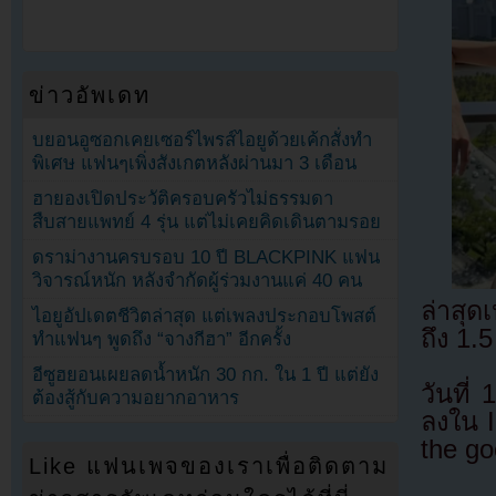
ข่าวอัพเดท
บยอนอูซอกเคยเซอร์ไพรส์ไอยูด้วยเค้กสั่งทำ
พิเศษ แฟนๆเพิ่งสังเกตหลังผ่านมา 3 เดือน
ฮายองเปิดประวัติครอบครัวไม่ธรรมดา
สืบสายแพทย์ 4 รุ่น แต่ไม่เคยคิดเดินตามรอย
ดราม่างานครบรอบ 10 ปี BLACKPINK แฟน
วิจารณ์หนัก หลังจำกัดผู้ร่วมงานแค่ 40 คน
ล่าสุด
ไอยูอัปเดตชีวิตล่าสุด แต่เพลงประกอบโพสต์
ถึง 1.
ทำแฟนๆ พูดถึง “จางกีฮา” อีกครั้ง
อีซูฮยอนเผยลดน้ำหนัก 30 กก. ใน 1 ปี แต่ยัง
วันที
ต้องสู้กับความอยากอาหาร
ลงใน 
the g
Like แฟนเพจของเราเพื่อติดตาม