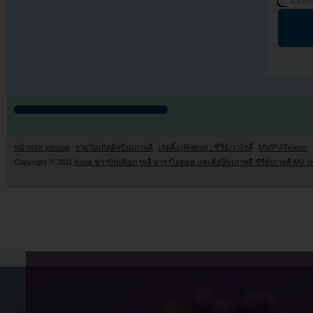
หน้าแรก youzab
รวมวันเกิดศิลปินเกาหลี
เรตติ้ง (Rating) : ซีรี่ย์/วาไรตี้
MV/PV/Teaser
Copyright © 2011
Kpop ข่าวบันเทิงเกาหลี ดาราไอดอล และศิลปินเกาหลี ซีรี่ย์เกาหลี MV เ