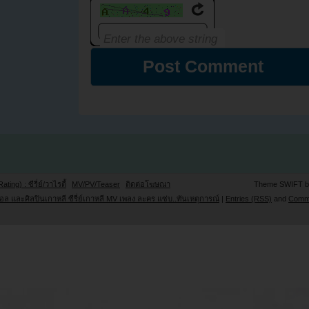
Rating) : ซีรี่ย์/วาไรตี้
MV/PV/Teaser
ติดต่อโฆษณา
Theme SWIFT 
ล และศิลปินเกาหลี ซีรี่ย์เกาหลี MV เพลง ละคร แซ่บ..ทันเหตุการณ์
|
Entries (RSS)
and
Comm