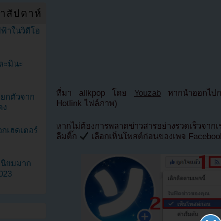
ำสัปดาห์
ฟ้าในวิดีโอ
ละมินะ
ที่มา allkpop โดย
Youzab
หากนำออกไปกรุ
ะแยกตัวจาก
Hotlink ไฟล์ภาพ)
ดง
หากไม่ต้องการพลาดข่าวสารอย่างรวดเร็วจาก
วกเฮดเตอร์
ลืมติ๊ก
เลือกเห็นโพสต์ก่อนของเพจ Facebo
ามนิยมมาก
2023