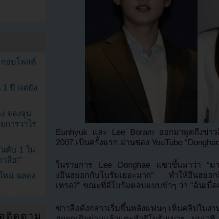
ระกอบโพสต์
1 ปี แต่ยัง
ง จองจุน
รายการวาไร
Eunhyuk และ Lee Boram ออกมาพูดถึงข่าวลือเ
2007 เป็นครั้งแรก ผ่านช่อง YouTube “Dong
นดับ 1 ใน
าวลือ!”
ในรายการ Lee Donghae แซวขึ้นมาว่า “มาเคลีย
งอึนฮยอกกับโบรัมเยอะมาก” ทำให้อึนฮยอกถึ
นใหม่ ฉลอง
เหรอ?” ขณะที่อีโบรัมตอบแบบขำๆ ว่า “ฉันเบื่อเร
ข่าวลือดังกล่าวเริ่มขึ้นหลังแฟนๆ เห็นคลิปในงาน
่อติดตาม
ฮยอกเดินผ่านแล้วแตะหัวอีโบรัมเบาๆ บนเวที 