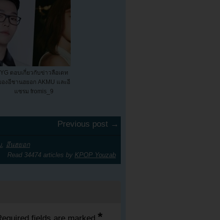
YG ตอบเกี่ยวกับข่าวลือเดท
ของอีชานฮยอก AKMU และอี
แซรม fromis_9
Previous post →
ม
,
อึนฮยอก
Read 34474 articles by
KPOP Youzab
*
equired fields are marked