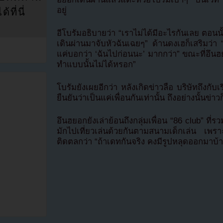
อยู่
ที่นี่
อีโบรัมอธิบายว่า “เราไม่ได้มีอะไรกันเลย ตอนนั
เดินผ่านมาจับหัวฉันเฉยๆ” ด้านดงเฮก็เสริมว่า
แค่บอกว่า ‘ฉันไปก่อนนะ’ มากกว่า” ขณะที่อึนฮย
ทำแบบนั้นไม่ได้หรอก”
โบรัมยังเผยอีกว่า หลังเกิดข่าวลือ บริษัทถึงก
ยืนยันว่าเป็นแค่เพื่อนกันเท่านั้น ถึงอย่างนั้นข่า
อึนฮยอกยังเล่าย้อนถึงกลุ่มเพื่อน “86 club” ที่รว
มักไปเที่ยวเล่นด้วยกันตามสนามเด็กเล่น เพรา
ติดตลกว่า “ถ้าเดทกันจริง คงมีรูปหลุดออกมาบ้า