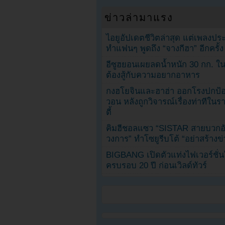
ข่าวล่ามาแรง
ไอยูอัปเดตชีวิตล่าสุด แต่เพลงป
ทำแฟนๆ พูดถึง “จางกีฮา” อีกครั้ง
อีซูฮยอนเผยลดน้ำหนัก 30 กก. ใน 
ต้องสู้กับความอยากอาหาร
กงฮโยจินและฮาฮ่า ออกโรงปกป้อ
วอน หลังถูกวิจารณ์เรื่องท่าทีใน
ตี้
คิมฮีชอลแซว “SISTAR สายบวกอั
วงการ” ทำโซยูรีบโต้ “อย่าสร้างข่
BIGBANG เปิดตัวแท่งไฟเวอร์ชั่
ครบรอบ 20 ปี ก่อนเวิลด์ทัวร์