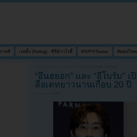
เกาหลี
เรตติ้ง (Rating) : ซีรี่ย์/วาไรตี้
MV/PV/Teaser
ติดต่อโฆ
Written on
MAY 12, 2026 AT 10:06 PM
by
KPOP YOUZAB
“อึนฮยอก” และ “อีโบรัม” เป
ลือเดทยาวนานเกือบ 20 ปี
Filed under
NEWS