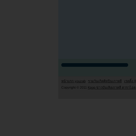
หน้าแรก youzab
รวมวันเกิดศิลปินเกาหลี
เรตติ้ง (
Copyright © 2011
Kpop ข่าวบันเทิงเกาหลี ดาราไอดอ