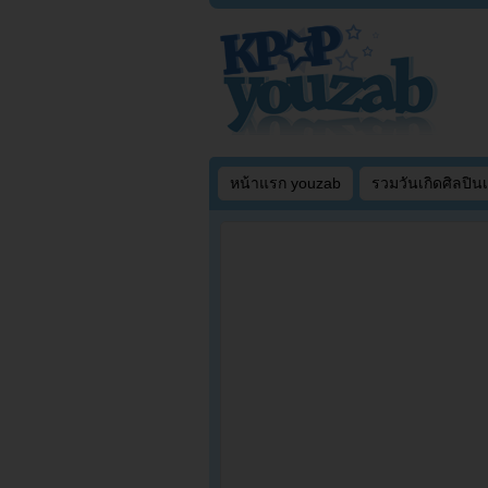
หน้าแรก youzab
รวมวันเกิดศิลปิน