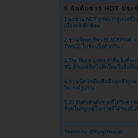
5 อันดับข่าว HOT ประจ
1.แฮชาน NCT ถูกพบว่าสูบบุหรี่ไฟ
เบื้องหลังฝึกซ้อม
2.ชาวเน็ตพบลิซ่า BLACKPINK แ
TWICE ไปช้อปปิ้งด้วยกัน
3.The Black Label กำลังเล็งที่จ
YG ย้ายอฟฟิศไปตึกใหม่ในฮันนัม
4.ชาวเน็ตปกป้องคิมมินจูหลังถูกพ
วิจารณ์รูปร่าง
5.10 อันดับคนดังชายที่ได้รับคว
ที่สุดในหมู่เกย์ในเกาหลีใต้ของปี 
Tweets by @KpopYouzab