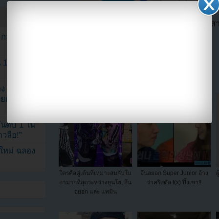
ตอนนี้แฟนๆสามารถติดตามเราได้อีกช่องทางสา
==>>
IG YOUZAB
ระกอบโพสต์
แบ่งปัน link นี้ไปยัง
1 ปี แต่ยัง
ง จองจุน
รายการวาไร
นดับ 1 ใน
าวลือ!”
นใหม่ ฉลอง
ใครคือคู่เต้นที่เหมาะสมกับโบ
อึนฮยอก Super Junior อ้าง
ผ
อามากที่สุดระหว่างยุนโฮ, อึน
ว่าคริสตัล f(x) ปิ๊งเขา!!
ฮยอก และ แทมิน