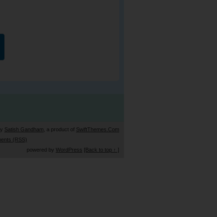
by
Satish Gandham
, a product of
SwiftThemes.Com
ents (RSS)
powered by
WordPress
[Back to top ↑ ]