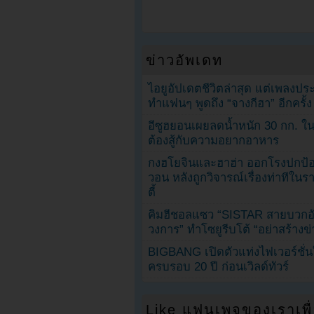
ข่าวอัพเดท
ไอยูอัปเดตชีวิตล่าสุด แต่เพลงป
ทำแฟนๆ พูดถึง “จางกีฮา” อีกครั้ง
อีซูฮยอนเผยลดน้ำหนัก 30 กก. ใน 
ต้องสู้กับความอยากอาหาร
กงฮโยจินและฮาฮ่า ออกโรงปกป้อ
วอน หลังถูกวิจารณ์เรื่องท่าทีใน
ตี้
คิมฮีชอลแซว “SISTAR สายบวกอั
วงการ” ทำโซยูรีบโต้ “อย่าสร้างข่
BIGBANG เปิดตัวแท่งไฟเวอร์ชั่
ครบรอบ 20 ปี ก่อนเวิลด์ทัวร์
Like แฟนเพจของเราเพื