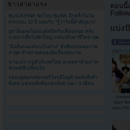
ข่าวล่ามาแรง
ตอนนี
Follow
BLACKPINK ขอโทษ BLINK อีกครั้งในวัน
ครบรอบ 10 ปี ยอมรับ “รู้ว่าวันนี้สำคัญมาก”
แบ่งปั
ยูอาอินเผยโมเมนต์สนิทกับเพื่อนหนุ่ม หลัง
หายจากสื่อไปพักใหญ่ แฟนๆจับตาชีวิตล่าสุด
“มือสั่นจนแฟนๆเป็นห่วง” ฮันซึงยอนเผยภาพ
ล่าสุด ทำหลายคนสงสัยเรื่องสุขภาพ
นานะปรากฏตัวกับลุคใหม่ สะดุดตาด้วยภาพ
ลักษณ์ที่เปลี่ยนไป
บยอนอูซอกเคยเซอร์ไพรส์ไอยูด้วยเค้กสั่งทำ
พิเศษ แฟนๆเพิ่งสังเกตหลังผ่านมา 3 เดือน
Everland
Maze" ทีเ
หนุ่มๆ 2PM 