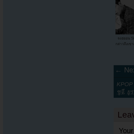
จงฮยอน SH
กล่าวถึงเขา
← Nex
KPOP Y
ซูจี
,
ยูร
Lea
Your