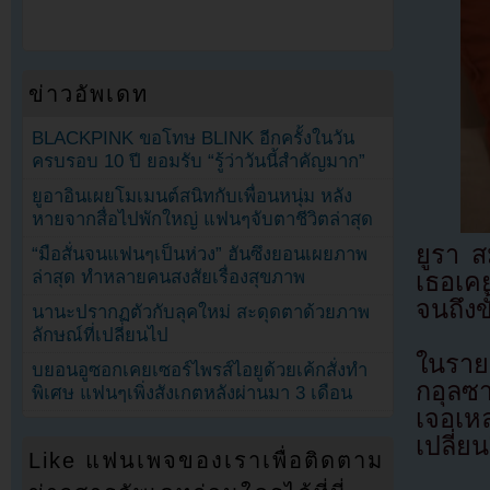
ข่าวอัพเดท
BLACKPINK ขอโทษ BLINK อีกครั้งในวัน
ครบรอบ 10 ปี ยอมรับ “รู้ว่าวันนี้สำคัญมาก”
ยูอาอินเผยโมเมนต์สนิทกับเพื่อนหนุ่ม หลัง
หายจากสื่อไปพักใหญ่ แฟนๆจับตาชีวิตล่าสุด
ยูรา ส
“มือสั่นจนแฟนๆเป็นห่วง” ฮันซึงยอนเผยภาพ
ล่าสุด ทำหลายคนสงสัยเรื่องสุขภาพ
เธอเค
จนถึงข
นานะปรากฏตัวกับลุคใหม่ สะดุดตาด้วยภาพ
ลักษณ์ที่เปลี่ยนไป
ในราย
บยอนอูซอกเคยเซอร์ไพรส์ไอยูด้วยเค้กสั่งทำ
กอุลซ
พิเศษ แฟนๆเพิ่งสังเกตหลังผ่านมา 3 เดือน
เจอเห
เปลี่ยน
Like แฟนเพจของเราเพื่อติดตาม