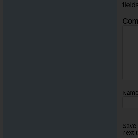
fiel
Com
Nam
Save 
next 