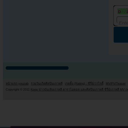
หน้าแรก youzab
รวมวันเกิดศิลปินเกาหลี
เรตติ้ง (Rating) : ซีรี่ย์/วาไรตี้
MV/PV/Teaser
Copyright © 2011
Kpop ข่าวบันเทิงเกาหลี ดาราไอดอล และศิลปินเกาหลี ซีรี่ย์เกาหลี MV เ