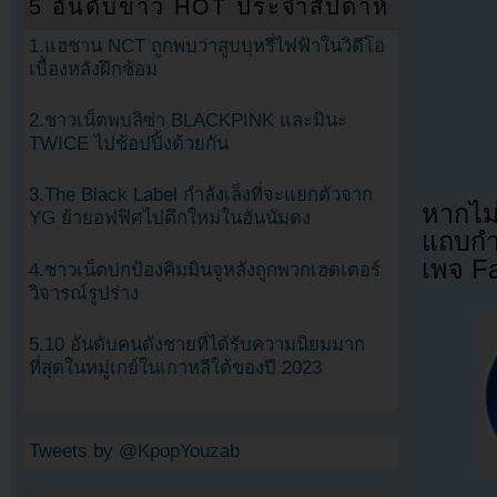
5 อันดับข่าว HOT ประจำสัปดาห์
1.แฮชาน NCT ถูกพบว่าสูบบุหรี่ไฟฟ้าในวิดีโอ
เบื้องหลังฝึกซ้อม
2.ชาวเน็ตพบลิซ่า BLACKPINK และมินะ
TWICE ไปช้อปปิ้งด้วยกัน
3.The Black Label กำลังเล็งที่จะแยกตัวจาก
หากไม
YG ย้ายอฟฟิศไปตึกใหม่ในฮันนัมดง
แถบกำล
เพจ F
4.ชาวเน็ตปกป้องคิมมินจูหลังถูกพวกเฮดเตอร์
วิจารณ์รูปร่าง
5.10 อันดับคนดังชายที่ได้รับความนิยมมาก
ที่สุดในหมู่เกย์ในเกาหลีใต้ของปี 2023
Tweets by @KpopYouzab