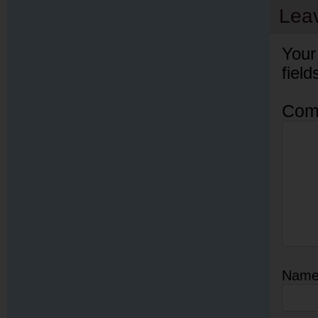
Lea
Your
fiel
Com
Nam