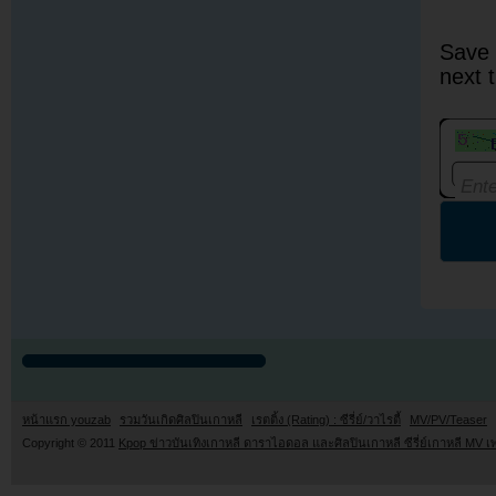
Save 
next 
หน้าแรก youzab
รวมวันเกิดศิลปินเกาหลี
เรตติ้ง (Rating) : ซีรี่ย์/วาไรตี้
MV/PV/Teaser
Copyright © 2011
Kpop ข่าวบันเทิงเกาหลี ดาราไอดอล และศิลปินเกาหลี ซีรี่ย์เกาหลี MV เ