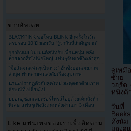
ข่าวอัพเดท
BLACKPINK ขอโทษ BLINK อีกครั้งในวัน
ครบรอบ 10 ปี ยอมรับ “รู้ว่าวันนี้สำคัญมาก”
ยูอาอินเผยโมเมนต์สนิทกับเพื่อนหนุ่ม หลัง
หายจากสื่อไปพักใหญ่ แฟนๆจับตาชีวิตล่าสุด
“มือสั่นจนแฟนๆเป็นห่วง” ฮันซึงยอนเผยภาพ
ดูเหมื
ล่าสุด ทำหลายคนสงสัยเรื่องสุขภาพ
ซ้าย 
นานะปรากฏตัวกับลุคใหม่ สะดุดตาด้วยภาพ
วอร์ด 
ลักษณ์ที่เปลี่ยนไป
หนึ่งด้
บยอนอูซอกเคยเซอร์ไพรส์ไอยูด้วยเค้กสั่งทำ
พิเศษ แฟนๆเพิ่งสังเกตหลังผ่านมา 3 เดือน
วันที
Baeksa
คังนั
Like แฟนเพจของเราเพื่อติดตาม
ยองอู