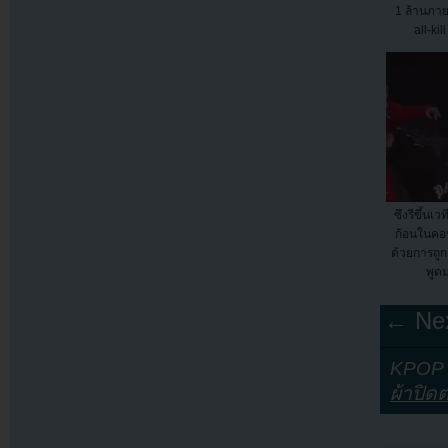
1 ล้านภาย
all-kil
ซึงรีขึ้นเว
ก้อนในคอ
ด้วยการถู
พูด
← Nex
KPOP Y
ผ้าปิด