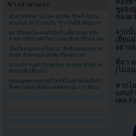
ท้องฟ้
ข่าวล่ามาแรง
ชูยองอ
ของดว
BLACKPINK ขอโทษ BLINK อีกครั้งในวัน
ครบรอบ 10 ปี ยอมรับ “รู้ว่าวันนี้สำคัญมาก”
จากนั้
ยูอาอินเผยโมเมนต์สนิทกับเพื่อนหนุ่ม หลัง
เยี่ย
หายจากสื่อไปพักใหญ่ แฟนๆจับตาชีวิตล่าสุด
อย่างอ
“มือสั่นจนแฟนๆเป็นห่วง” ฮันซึงยอนเผยภาพ
ล่าสุด ทำหลายคนสงสัยเรื่องสุขภาพ
ที่มา 
นานะปรากฏตัวกับลุคใหม่ สะดุดตาด้วยภาพ
(ไม่อน
ลักษณ์ที่เปลี่ยนไป
บยอนอูซอกเคยเซอร์ไพรส์ไอยูด้วยเค้กสั่งทำ
หากไม
พิเศษ แฟนๆเพิ่งสังเกตหลังผ่านมา 3 เดือน
แถบกำล
เพจ F