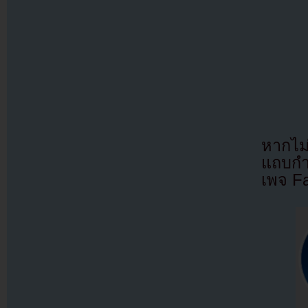
หากไม
แถบกำล
เพจ F