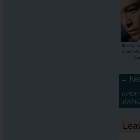
สื่อแชร์ภาพ
ทำอยู่กับ
ในแ
← Nex
KPOP Y
มัลดีฟส
Lea