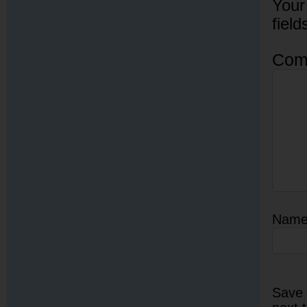
Your
fiel
Com
Nam
Save 