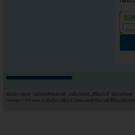
next 
หน้าแรก youzab
รวมวันเกิดศิลปินเกาหลี
เรตติ้ง (Rating) : ซีรี่ย์/วาไรตี้
MV/PV/Teaser
Copyright © 2011
Kpop ข่าวบันเทิงเกาหลี ดาราไอดอล และศิลปินเกาหลี ซีรี่ย์เกาหลี MV เ