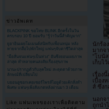
ข่าวอัพเดท
BLACKPINK ขอโทษ BLINK อีกครั้งในวัน
ครบรอบ 10 ปี ยอมรับ “รู้ว่าวันนี้สำคัญมาก”
นักร้
ยูอาอินเผยโมเมนต์สนิทกับเพื่อนหนุ่ม หลัง
หายจากสื่อไปพักใหญ่ แฟนๆจับตาชีวิตล่าสุด
มากจาก
“โบนั
“มือสั่นจนแฟนๆเป็นห่วง” ฮันซึงยอนเผยภาพ
เก็บไว้
ล่าสุด ทำหลายคนสงสัยเรื่องสุขภาพ
นานะปรากฏตัวกับลุคใหม่ สะดุดตาด้วยภาพ
เรื่อง
ลักษณ์ที่เปลี่ยนไป
เบื้อง
บยอนอูซอกเคยเซอร์ไพรส์ไอยูด้วยเค้กสั่งทำ
ส์ ซึ่
พิเศษ แฟนๆเพิ่งสังเกตหลังผ่านมา 3 เดือน
นอกจา
Like แฟนเพจของเราเพื่อติดตาม
ถูกนำ