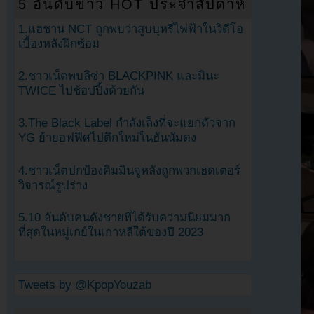
5 อันดับข่าว HOT ประจำสัปดาห์
1.แฮชาน NCT ถูกพบว่าสูบบุหรี่ไฟฟ้าในวิดีโอ
เบื้องหลังฝึกซ้อม
2.ชาวเน็ตพบลิซ่า BLACKPINK และมินะ
TWICE ไปช้อปปิ้งด้วยกัน
3.The Black Label กำลังเล็งที่จะแยกตัวจาก
YG ย้ายอฟฟิศไปตึกใหม่ในฮันนัมดง
4.ชาวเน็ตปกป้องคิมมินจูหลังถูกพวกเฮดเตอร์
วิจารณ์รูปร่าง
5.10 อันดับคนดังชายที่ได้รับความนิยมมาก
ที่สุดในหมู่เกย์ในเกาหลีใต้ของปี 2023
Tweets by @KpopYouzab