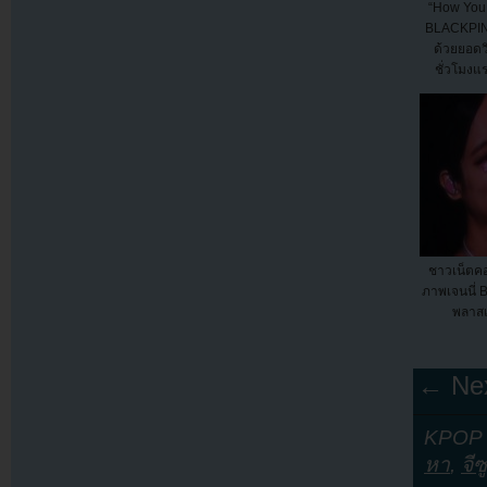
“How You 
BLACKPINK
ด้วยยอดวิ
ชั่วโมง
ชาวเน็ตคอ
ภาพเจนนี่
พลาสเต
← Nex
KPOP Y
หา
,
จีซู