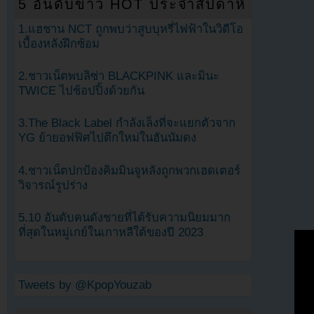
5 อันดับข่าว HOT ประจำสัปดาห์
1.แฮชาน NCT ถูกพบว่าสูบบุหรี่ไฟฟ้าในวิดีโอ
เบื้องหลังฝึกซ้อม
2.ชาวเน็ตพบลิซ่า BLACKPINK และมินะ
TWICE ไปช้อปปิ้งด้วยกัน
3.The Black Label กำลังเล็งที่จะแยกตัวจาก
YG ย้ายอฟฟิศไปตึกใหม่ในฮันนัมดง
4.ชาวเน็ตปกป้องคิมมินจูหลังถูกพวกเฮดเตอร์
วิจารณ์รูปร่าง
5.10 อันดับคนดังชายที่ได้รับความนิยมมาก
ที่สุดในหมู่เกย์ในเกาหลีใต้ของปี 2023
Tweets by @KpopYouzab