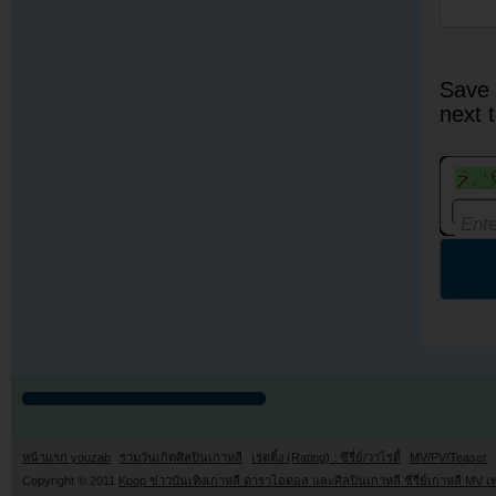
Save 
next 
หน้าแรก youzab
รวมวันเกิดศิลปินเกาหลี
เรตติ้ง (Rating) : ซีรี่ย์/วาไรตี้
MV/PV/Teaser
Copyright © 2011
Kpop ข่าวบันเทิงเกาหลี ดาราไอดอล และศิลปินเกาหลี ซีรี่ย์เกาหลี MV เ