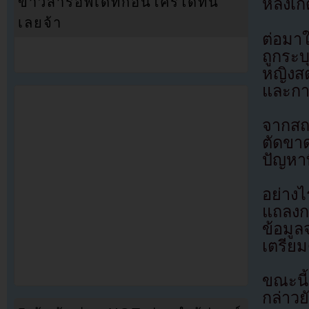
ข่าวสารอัพเดทก่อนใครได้ที่นี่
หลังเก
เลยจ้า
ต่อมา
ถูกระบ
หญิงสต
และกา
จากสถา
ตัดขาด
ปัญหาที
อย่าง
แถลงก
ข้อมู
เตรียม
ขณะนี
กล่าวย