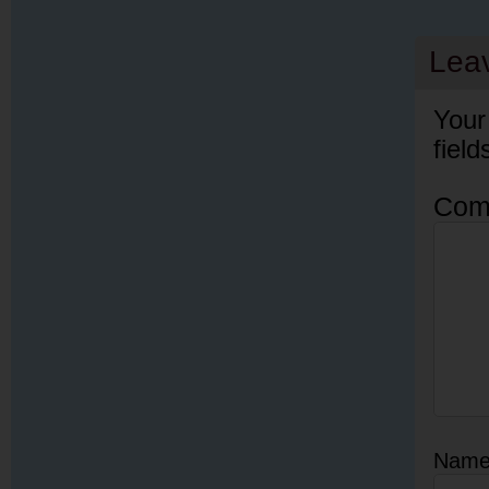
Lea
Your
fiel
Com
Nam