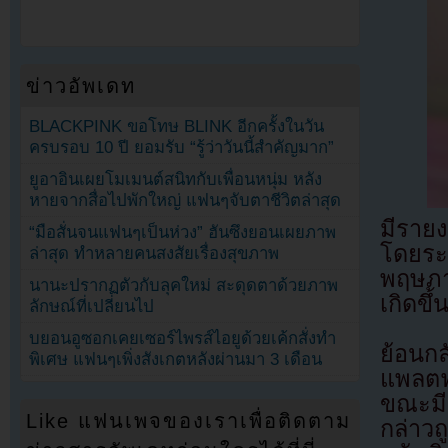
ข่าวอัพเดท
BLACKPINK ขอโทษ BLINK อีกครั้งในวัน
ครบรอบ 10 ปี ยอมรับ “รู้ว่าวันนี้สำคัญมาก”
ยูอาอินเผยโมเมนต์สนิทกับเพื่อนหนุ่ม หลัง
หายจากสื่อไปพักใหญ่ แฟนๆจับตาชีวิตล่าสุด
มีราย
“มือสั่นจนแฟนๆเป็นห่วง” ฮันซึงยอนเผยภาพ
โดยระบ
ล่าสุด ทำหลายคนสงสัยเรื่องสุขภาพ
พฤษภา
นานะปรากฏตัวกับลุคใหม่ สะดุดตาด้วยภาพ
เกิดขึ้
ลักษณ์ที่เปลี่ยนไป
บยอนอูซอกเคยเซอร์ไพรส์ไอยูด้วยเค้กสั่งทำ
ย้อนก
พิเศษ แฟนๆเพิ่งสังเกตหลังผ่านมา 3 เดือน
แพลตฟ
ขณะมีค
Like แฟนเพจของเราเพื่อติดตาม
กล่าวถ