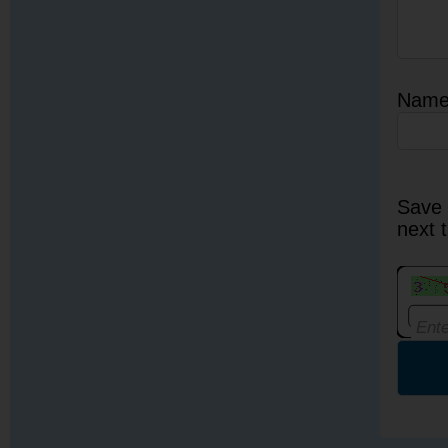
Nam
Save 
next 