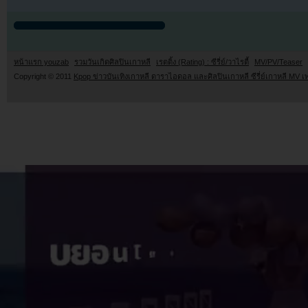
หน้าแรก youzab
รวมวันเกิดศิลปินเกาหลี
เรตติ้ง (Rating) : ซีรี่ย์/วาไรตี้
MV/PV/Teaser
Copyright © 2011
Kpop ข่าวบันเทิงเกาหลี ดาราไอดอล และศิลปินเกาหลี ซีรี่ย์เกาหลี MV เ