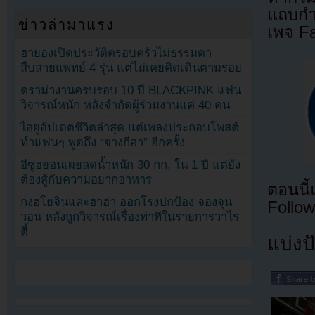
แถบกำล
ข่าวล่ามาแรง
เพจ F
ฮายองเปิดประวัติครอบครัวไม่ธรรมดา
สืบสายแพทย์ 4 รุ่น แต่ไม่เคยคิดเดินตามรอย
ดราม่างานครบรอบ 10 ปี BLACKPINK แฟน
วิจารณ์หนัก หลังจำกัดผู้ร่วมงานแค่ 40 คน
ไอยูอัปเดตชีวิตล่าสุด แต่เพลงประกอบโพสต์
ทำแฟนๆ พูดถึง “จางกีฮา” อีกครั้ง
อีซูฮยอนเผยลดน้ำหนัก 30 กก. ใน 1 ปี แต่ยัง
ต้องสู้กับความอยากอาหาร
ตอนนี
กงฮโยจินและฮาฮ่า ออกโรงปกป้อง จองจุน
Follow
วอน หลังถูกวิจารณ์เรื่องท่าทีในรายการวาไร
ตี้
แบ่งปั