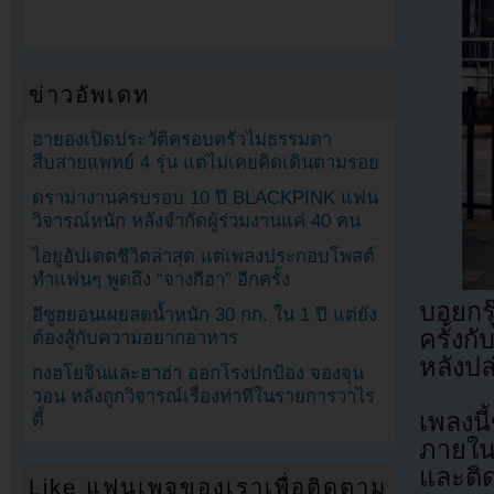
ข่าวอัพเดท
ฮายองเปิดประวัติครอบครัวไม่ธรรมดา
สืบสายแพทย์ 4 รุ่น แต่ไม่เคยคิดเดินตามรอย
ดราม่างานครบรอบ 10 ปี BLACKPINK แฟน
วิจารณ์หนัก หลังจำกัดผู้ร่วมงานแค่ 40 คน
ไอยูอัปเดตชีวิตล่าสุด แต่เพลงประกอบโพสต์
ทำแฟนๆ พูดถึง “จางกีฮา” อีกครั้ง
บอยกร
อีซูฮยอนเผยลดน้ำหนัก 30 กก. ใน 1 ปี แต่ยัง
ครั้ง
ต้องสู้กับความอยากอาหาร
หลังปล
กงฮโยจินและฮาฮ่า ออกโรงปกป้อง จองจุน
วอน หลังถูกวิจารณ์เรื่องท่าทีในรายการวาไร
เพลงน
ตี้
ภายในว
และติ
Like แฟนเพจของเราเพื่อติดตาม