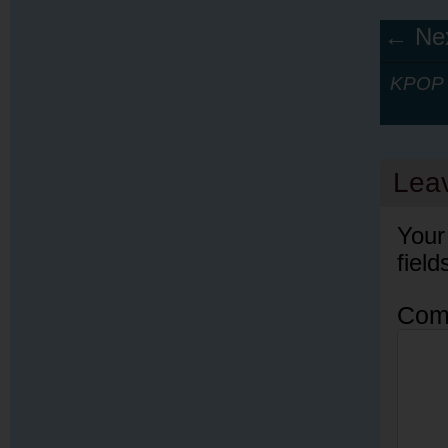
← Nex
KPOP Y
Lea
Your
fiel
Com