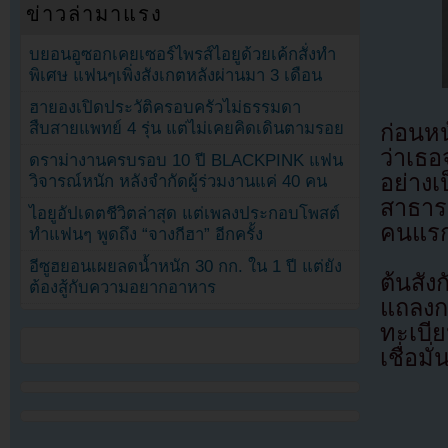
ข่าวล่ามาแรง
บยอนอูซอกเคยเซอร์ไพรส์ไอยูด้วยเค้กสั่งทำ
พิเศษ แฟนๆเพิ่งสังเกตหลังผ่านมา 3 เดือน
ฮายองเปิดประวัติครอบครัวไม่ธรรมดา
สืบสายแพทย์ 4 รุ่น แต่ไม่เคยคิดเดินตามรอย
ก่อนหน
ว่าเธ
ดราม่างานครบรอบ 10 ปี BLACKPINK แฟน
อย่าง
วิจารณ์หนัก หลังจำกัดผู้ร่วมงานแค่ 40 คน
สาธาร
ไอยูอัปเดตชีวิตล่าสุด แต่เพลงประกอบโพสต์
คนแรกข
ทำแฟนๆ พูดถึง “จางกีฮา” อีกครั้ง
อีซูฮยอนเผยลดน้ำหนัก 30 กก. ใน 1 ปี แต่ยัง
ต้นส
ต้องสู้กับความอยากอาหาร
แถลงก
ทะเบี
เชื่อมั่