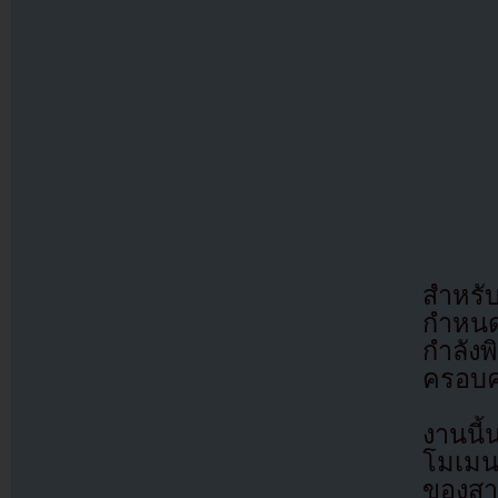
สำหรับ
กำหนด
กำลังพ
ครอบค
งานนี
โมเมนต
ของสา