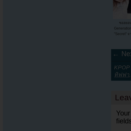
ซอฮยอนแ
Generatio
"Secret" 
← Nex
KPOP Y
ทิฟฟา
Lea
Your
fiel