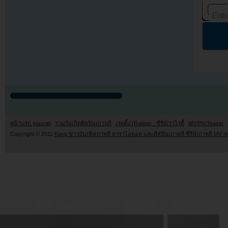
หน้าแรก youzab
รวมวันเกิดศิลปินเกาหลี
เรตติ้ง (Rating) : ซีรี่ย์/วาไรตี้
MV/PV/Teaser
Copyright © 2011
Kpop ข่าวบันเทิงเกาหลี ดาราไอดอล และศิลปินเกาหลี ซีรี่ย์เกาหลี MV เ