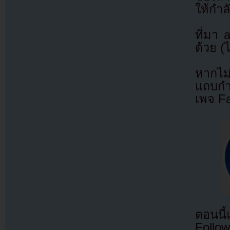
ให้กำล
ที่มา
ด้วย (
หากไม
แถบกำล
เพจ F
ตอนนี
Follow