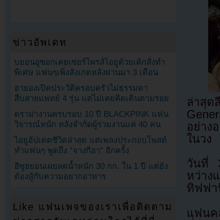
ข่าวอัพเดท
บยอนอูซอกเคยเซอร์ไพรส์ไอยูด้วยเค้กสั่งทำ
พิเศษ แฟนๆเพิ่งสังเกตหลังผ่านมา 3 เดือน
ฮายองเปิดประวัติครอบครัวไม่ธรรมดา
สืบสายแพทย์ 4 รุ่น แต่ไม่เคยคิดเดินตามรอย
ล่าสุ
Gener
ดราม่างานครบรอบ 10 ปี BLACKPINK แฟน
วิจารณ์หนัก หลังจำกัดผู้ร่วมงานแค่ 40 คน
อย่างอ
ในวง
ไอยูอัปเดตชีวิตล่าสุด แต่เพลงประกอบโพสต์
ทำแฟนๆ พูดถึง “จางกีฮา” อีกครั้ง
วันที
อีซูฮยอนเผยลดน้ำหนัก 30 กก. ใน 1 ปี แต่ยัง
หว่าง
ต้องสู้กับความอยากอาหาร
ทิฟฟา
Like แฟนเพจของเราเพื่อติดตาม
แฟนคลั