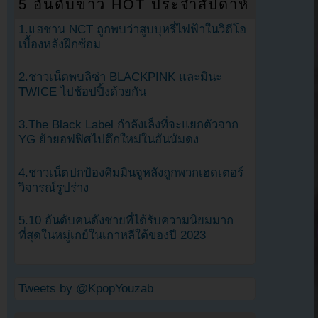
5 อันดับข่าว HOT ประจำสัปดาห์
1.แฮชาน NCT ถูกพบว่าสูบบุหรี่ไฟฟ้าในวิดีโอ
เบื้องหลังฝึกซ้อม
2.ชาวเน็ตพบลิซ่า BLACKPINK และมินะ
TWICE ไปช้อปปิ้งด้วยกัน
3.The Black Label กำลังเล็งที่จะแยกตัวจาก
YG ย้ายอฟฟิศไปตึกใหม่ในฮันนัมดง
4.ชาวเน็ตปกป้องคิมมินจูหลังถูกพวกเฮดเตอร์
วิจารณ์รูปร่าง
5.10 อันดับคนดังชายที่ได้รับความนิยมมาก
ที่สุดในหมู่เกย์ในเกาหลีใต้ของปี 2023
Tweets by @KpopYouzab