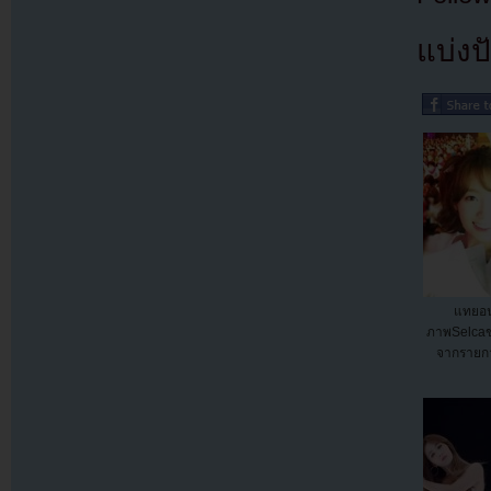
แบ่งปั
แทยอ
ภาพSelca
จากรายก