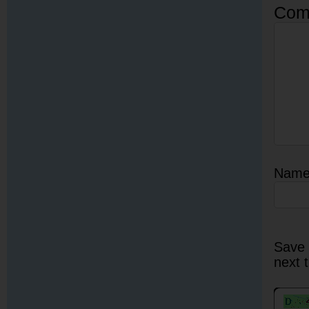
Com
Nam
Save 
next 