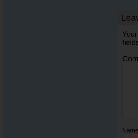
Lea
Your
fiel
Com
Nam