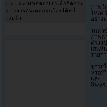
Like แฟนเพจของเราเพื่อติดตาม
ภาพใน
ข่าวสารอัพเดทก่อนใครได้ที่นี่
โหลดข
เลยจ้า
อย่างมา
ในหัวข
ภาพถ่
ต่างแป
เสน่ห์
รายกา
ชาวเน็
หรอ?”
และ “แ
อื่นๆเ