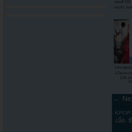
ตอนที่ 100
แข่งกัน "สง
แฟนๆสุดประท
นโฮและแจจ
13th G
Fe
← Nex
KPOP Y
เน็ต
,
ซ