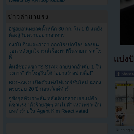
Tweets by @KpopYouzab
ข่าวล่ามาแรง
อีซูฮยอนเผยลดน้ำหนัก 30 กก. ใน 1 ปี แต่ยัง
ต้องสู้กับความอยากอาหาร
กงฮโยจินและฮาฮ่า ออกโรงปกป้อง จองจุน
วอน หลังถูกวิจารณ์เรื่องท่าทีในรายการวาไร
ตี้
แบ่งปั
คิมฮีชอลแซว “SISTAR สายบวกอันดับ 1 ใน
วงการ” ทำโซยูรีบโต้ “อย่าสร้างข่าวลือ!”
BIGBANG เปิดตัวแท่งไฟเวอร์ชั่นใหม่ ฉลอง
ครบรอบ 20 ปี ก่อนเวิลด์ทัวร์
จูซังอุคหัวเราะลั่น หลังเดินตลาดเจอแม่ค้า
แซวแรง “ตัวร้ายสุดๆ คนไม่ดี” เหตุเพราะอิน
บทตัวร้ายใน Agent Kim Reactivated
Running M