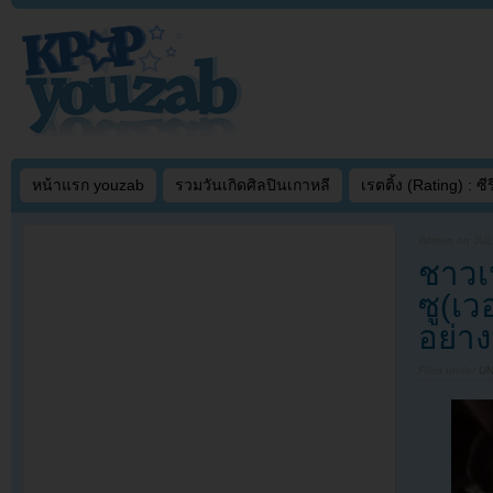
หน้าแรก youzab
รวมวันเกิดศิลปินเกาหลี
เรตติ้ง (Rating) : ซีรี
Written on
JUL
ชาวเ
ซู(เ
อย่า
Filed under
U