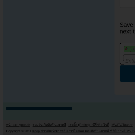
Save 
next 
หน้าแรก youzab
รวมวันเกิดศิลปินเกาหลี
เรตติ้ง (Rating) : ซีรี่ย์/วาไรตี้
MV/PV/Teaser
Copyright © 2011
Kpop ข่าวบันเทิงเกาหลี ดาราไอดอล และศิลปินเกาหลี ซีรี่ย์เกาหลี MV เ