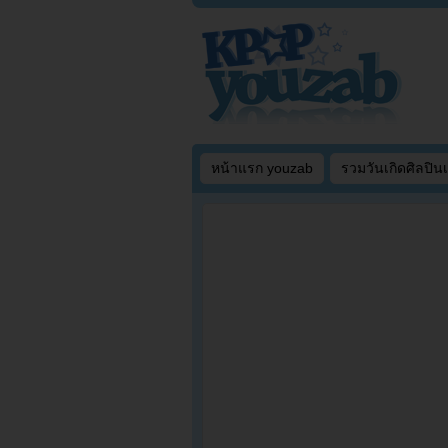
หน้าแรก youzab
รวมวันเกิดศิลปิน