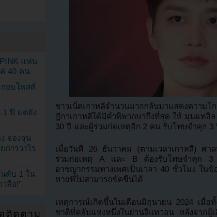
KPINK แฟน
แค่ 40 คน
ระกอบโพสต์
ชาวเน็ตเกาหลีจำนวนมากกลับมาแสดงความโก
1 ปี แต่ยัง
ฎีกาเกาหลีใต้มีคำพิพากษาถึงที่สุด ให้ มุนแทอ
30 ปี และผู้ร่วมก่อเหตุอีก 2 คน รับโทษจำคุก 3
ง จองจุน
รายการวาไร
เมื่อวันที่ 26 ธันวาคม (ตามเวลาเกาหลี) ศาลมี
ร่วมก่อเหตุ A และ B ต้องรับโทษจำคุก 3 ป
อาชญากรรมทางเพศเป็นเวลา 40 ชั่วโมง ในข้อหา
นดับ 1 ใน
หายที่ไม่สามารถขัดขืนได้
าวลือ!”
เหตุการณ์เกิดขึ้นในเดือนมิถุนายน 2024 เมื่อทั
ชาติที่คลับแห่งหนึ่งในย่านอิแทวอน หลังจากผู
่อติดตาม