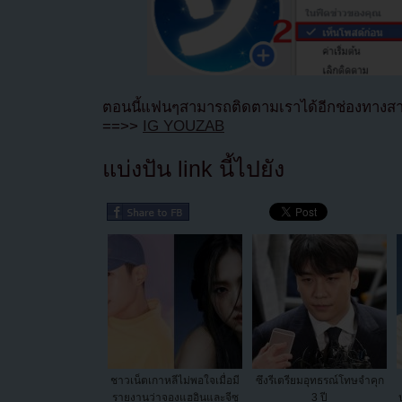
ตอนนี้แฟนๆสามารถติดตามเราได้อีกช่องทางสา
==>>
IG YOUZAB
แบ่งปัน link นี้ไปยัง
ชาวเน็ตเกาหลีไม่พอใจเมื่อมี
ซึงรีเตรียมอุทธรณ์โทษจำคุก
รายงานว่าจองแฮอินและจีซู
3 ปี