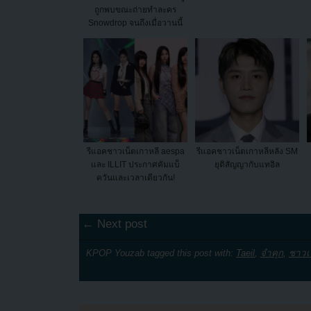
ถูกพบขณะถ่ายทำละคร
Snowdrop จนถึงเมื่อวานนี้
รีแอคชาวเน็ตเกาหลี aespa
รีแอคชาวเน็ตเกาหลีหลัง SM
และ ILLIT ประกาศคัมแบ็
ยุติสัญญากับแทอิล
ควันและเวลาเดียวกัน!
← Next post
KPOP Youzab tagged this post with:
Taeil
,
จำคุก
,
ชาวเ