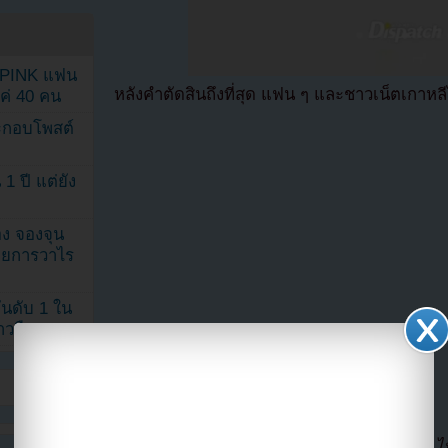
KPINK แฟน
หลังคำตัดสินถึงที่สุด แฟน ๆ และชาวเน็ตเกาหล
แค่ 40 คน
ระกอบโพสต์
1 ปี แต่ยัง
ง จองจุน
รายการวาไร
นดับ 1 ใน
าวลือ!”
“เพราะไอ้นี่ ฉันทนดูคอนเทนต์ NCT เก่า ๆ ไม