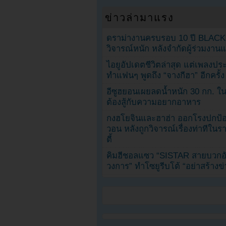
ข่าวล่ามาแรง
ดราม่างานครบรอบ 10 ปี BLAC
วิจารณ์หนัก หลังจำกัดผู้ร่วมงาน
ไอยูอัปเดตชีวิตล่าสุด แต่เพลงป
ทำแฟนๆ พูดถึง “จางกีฮา” อีกครั้ง
อีซูฮยอนเผยลดน้ำหนัก 30 กก. ใน 
ต้องสู้กับความอยากอาหาร
กงฮโยจินและฮาฮ่า ออกโรงปกป้อ
วอน หลังถูกวิจารณ์เรื่องท่าทีใน
ตี้
คิมฮีชอลแซว “SISTAR สายบวกอั
วงการ” ทำโซยูรีบโต้ “อย่าสร้างข่