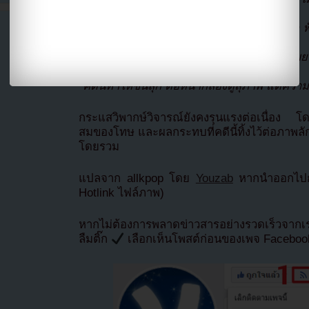
จากทุกเพลง”
“ฉันต้องเลิกตามวงที่ตามมา 9 ปี เพลงที่เคยรัก ฟ
“SM ช่วยลบเสียงมันออกจากอัลบั้มเก่าเถอะ”
“3 ปีครึ่งเนี่ยนะ? กฎหมายประเทศนี้น่าขยะแขย
“ไม่มีทางหรอกที่นี่จะเป็นครั้งแรกของพวกมัน”
“คดีนี้ทำให้ขนลุก ต่อหน้ากล้องดูสุภาพ แต่ความ
กระแสวิพากษ์วิจารณ์ยังคงรุนแรงต่อเนื่อง 
สมของโทษ และผลกระทบที่คดีนี้ทิ้งไว้ต่อภา
โดยรวม
แปลจาก allkpop โดย
Youzab
หากนำออกไปกร
Hotlink ไฟล์ภาพ)
หากไม่ต้องการพลาดข่าวสารอย่างรวดเร็วจาก
ลืมติ๊ก
เลือกเห็นโพสต์ก่อนของเพจ Facebo