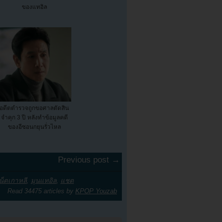
ของแทอิล
อดีตตำรวจถูกขอศาลตัดสิน
จำคุก 3 ปี หลังทำข้อมูลคดี
ของอีซอนกยุนรั่วไหล
Previous post →
น็ตเกาหลี
,
มุนแทอิล
,
แชต
Read 34475 articles by
KPOP Youzab