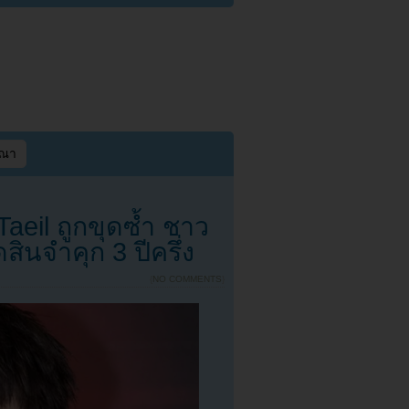
ษณา
Taeil ถูกขุดซ้ำ ชาว
สินจำคุก 3 ปีครึ่ง
{
NO COMMENTS
}