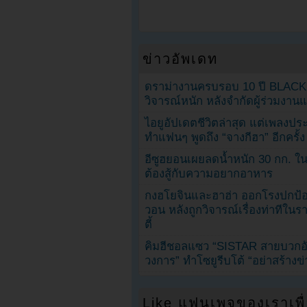
ข่าวอัพเดท
ดราม่างานครบรอบ 10 ปี BLAC
วิจารณ์หนัก หลังจำกัดผู้ร่วมงาน
ไอยูอัปเดตชีวิตล่าสุด แต่เพลงป
ทำแฟนๆ พูดถึง “จางกีฮา” อีกครั้ง
อีซูฮยอนเผยลดน้ำหนัก 30 กก. ใน 
ต้องสู้กับความอยากอาหาร
กงฮโยจินและฮาฮ่า ออกโรงปกป้อ
วอน หลังถูกวิจารณ์เรื่องท่าทีใน
ตี้
คิมฮีชอลแซว “SISTAR สายบวกอั
วงการ” ทำโซยูรีบโต้ “อย่าสร้างข่
Like แฟนเพจของเราเพื