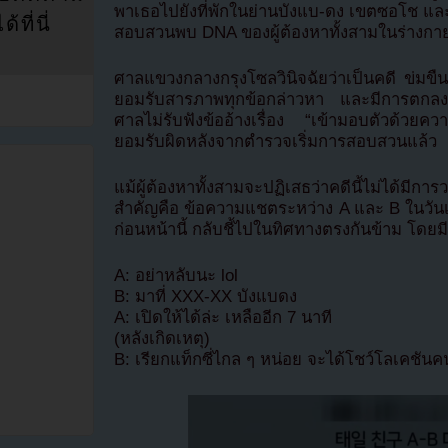
พาเธอไปยังที่พักในย่านบังแบ-ดง เขตซอโช แล
ที่นี่
สอบสวนพบ DNA ของผู้ต้องหาทั้งสามในร่างกายผ
ศาลแขวงกลางกรุงโซลวินิจฉัยว่าเป็นคดี ข่มขืน
ยอมรับสารภาพทุกข้อกล่าวหา และมีการตกลงช
ศาลไม่รับฟังข้ออ้างเรื่อง “เข้ามอบตัวด้วยค
ยอมรับผิดหลังจากตำรวจเริ่มการสอบสวนแล้ว
แม้ผู้ต้องหาทั้งสามจะปฏิเสธว่าคดีนี้ไม่ได้ม
สำคัญคือ ข้อความแชตระหว่าง A และ B ในวันเกิด
ก่อนหน้านี้ กลับชี้ไปในทิศทางตรงกันข้าม โดยมีเ
A: อย่าหลับนะ lol
B: มาที่ XXX-XX บังแบดง
A: เปิดให้ได้ล่ะ เหลืออีก 7 นาที
(หลังเกิดเหตุ)
B: เรียกแท็กซี่ไกล ๆ หน่อย จะได้โชว์โลเคชันคน