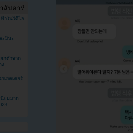
ำสัปดาห์
ฟ้าในวิดีโอ
ละมินะ
ะแยกตัวจาก
ดง
วกเฮดเตอร์
ามนิยมมาก
2023