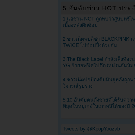
5 อันดับข่าว HOT ประจ
1.แฮชาน NCT ถูกพบว่าสูบบุหรี่ไฟ
เบื้องหลังฝึกซ้อม
2.ชาวเน็ตพบลิซ่า BLACKPINK แ
TWICE ไปช้อปปิ้งด้วยกัน
3.The Black Label กำลังเล็งที่จ
YG ย้ายอฟฟิศไปตึกใหม่ในฮันนัม
4.ชาวเน็ตปกป้องคิมมินจูหลังถูกพ
วิจารณ์รูปร่าง
5.10 อันดับคนดังชายที่ได้รับคว
ที่สุดในหมู่เกย์ในเกาหลีใต้ของปี 
Tweets by @KpopYouzab