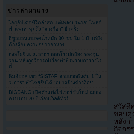
แถลงก
ข่าวล่ามาแรง
ไอยูอัปเดตชีวิตล่าสุด แต่เพลงประกอบโพสต์
ทำแฟนๆ พูดถึง “จางกีฮา” อีกครั้ง
อีซูฮยอนเผยลดน้ำหนัก 30 กก. ใน 1 ปี แต่ยัง
ต้องสู้กับความอยากอาหาร
กงฮโยจินและฮาฮ่า ออกโรงปกป้อง จองจุน
วอน หลังถูกวิจารณ์เรื่องท่าทีในรายการวาไร
ตี้
คิมฮีชอลแซว “SISTAR สายบวกอันดับ 1 ใน
วงการ” ทำโซยูรีบโต้ “อย่าสร้างข่าวลือ!”
BIGBANG เปิดตัวแท่งไฟเวอร์ชั่นใหม่ ฉลอง
ครบรอบ 20 ปี ก่อนเวิลด์ทัวร์
สวัสดี
ขอบคุ
หลังก
กิจกร