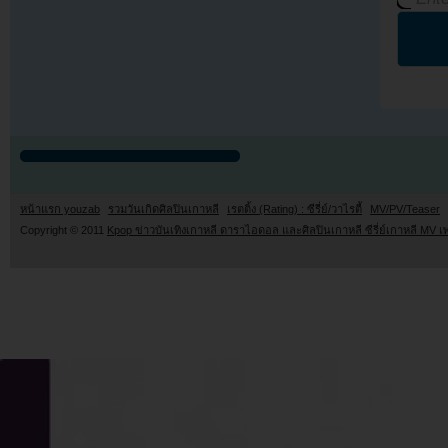
หน้าแรก youzab
รวมวันเกิดศิลปินเกาหลี
เรตติ้ง (Rating) : ซีรี่ย์/วาไรตี้
MV/PV/Teaser
Copyright © 2011
Kpop ข่าวบันเทิงเกาหลี ดาราไอดอล และศิลปินเกาหลี ซีรี่ย์เกาหลี MV เ