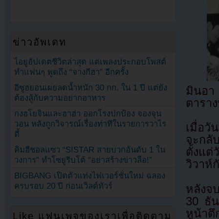
ข่าวอัพเดท
ไอยูอัปเดตชีวิตล่าสุด แต่เพลงประกอบโพสต์
ทำแฟนๆ พูดถึง “จางกีฮา” อีกครั้ง
อีซูฮยอนเผยลดน้ำหนัก 30 กก. ใน 1 ปี แต่ยัง
มินอา
ต้องสู้กับความอยากอาหาร
ตารางท
กงฮโยจินและฮาฮ่า ออกโรงปกป้อง จองจุน
วอน หลังถูกวิจารณ์เรื่องท่าทีในรายการวาไร
เมื่อว
ตี้
จะกลั
คิมฮีชอลแซว “SISTAR สายบวกอันดับ 1 ใน
ตั้งแต
วงการ” ทำโซยูรีบโต้ “อย่าสร้างข่าวลือ!”
วิวาห์
BIGBANG เปิดตัวแท่งไฟเวอร์ชั่นใหม่ ฉลอง
ครบรอบ 20 ปี ก่อนเวิลด์ทัวร์
หลังจบ
30 ธั
หน้าตึ
Like แฟนเพจของเราเพื่อติดตาม