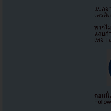
แปลจ
เครดิต
หากไม
แถบกำล
เพจ F
ตอนนี
Follow