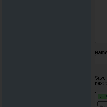
Nam
Save 
next 