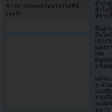
ย้ำว่า
ข่าวสารอัพเดทก่อนใครได้ที่นี่
ตัวไป
เลยจ้า
ที่ราบร
มินอา
อินโดน
เข้าร
แต่งงา
เลย ท
Beaut
ครั้ง
แม้จะ
ๆ ผ่า
แบ่งป
ร่วมม
ระมัด
หนาว