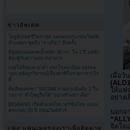
ข่าวอัพเดท
ไอยูอัปเดตชีวิตล่าสุด แต่เพลงประกอบโพสต์
ทำแฟนๆ พูดถึง “จางกีฮา” อีกครั้ง
อีซูฮยอนเผยลดน้ำหนัก 30 กก. ใน 1 ปี แต่ยัง
ต้องสู้กับความอยากอาหาร
กงฮโยจินและฮาฮ่า ออกโรงปกป้อง จองจุน
วอน หลังถูกวิจารณ์เรื่องท่าทีในรายการวาไร
เมื่อว
ตี้
(ALD1
คิมฮีชอลแซว “SISTAR สายบวกอันดับ 1 ใน
ให้แฟน
วงการ” ทำโซยูรีบโต้ “อย่าสร้างข่าวลือ!”
อย่าง
BIGBANG เปิดตัวแท่งไฟเวอร์ชั่นใหม่ ฉลอง
ครบรอบ 20 ปี ก่อนเวิลด์ทัวร์
นอกจาก
“ALL
จิตใจแ
Like แฟนเพจของเราเพื่อติดตาม