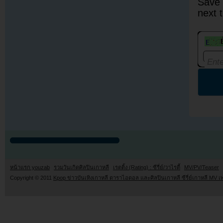
Save 
next 
หน้าแรก youzab
รวมวันเกิดศิลปินเกาหลี
เรตติ้ง (Rating) : ซีรี่ย์/วาไรตี้
MV/PV/Teaser
Copyright © 2011
Kpop ข่าวบันเทิงเกาหลี ดาราไอดอล และศิลปินเกาหลี ซีรี่ย์เกาหลี MV เ