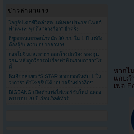
ข่าวล่ามาแรง
ไอยูอัปเดตชีวิตล่าสุด แต่เพลงประกอบโพสต์
ทำแฟนๆ พูดถึง “จางกีฮา” อีกครั้ง
อีซูฮยอนเผยลดน้ำหนัก 30 กก. ใน 1 ปี แต่ยัง
ต้องสู้กับความอยากอาหาร
กงฮโยจินและฮาฮ่า ออกโรงปกป้อง จองจุน
วอน หลังถูกวิจารณ์เรื่องท่าทีในรายการวาไร
ตี้
หากไม
คิมฮีชอลแซว “SISTAR สายบวกอันดับ 1 ใน
แถบกำล
วงการ” ทำโซยูรีบโต้ “อย่าสร้างข่าวลือ!”
เพจ F
BIGBANG เปิดตัวแท่งไฟเวอร์ชั่นใหม่ ฉลอง
ครบรอบ 20 ปี ก่อนเวิลด์ทัวร์