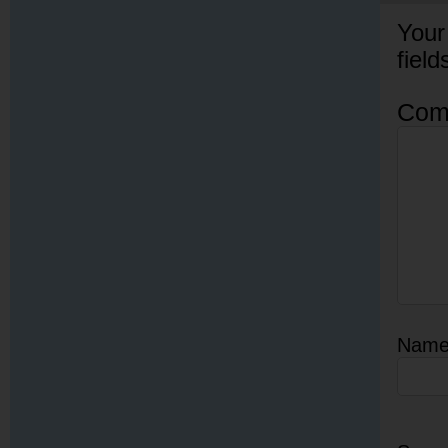
Your
fiel
Com
Nam