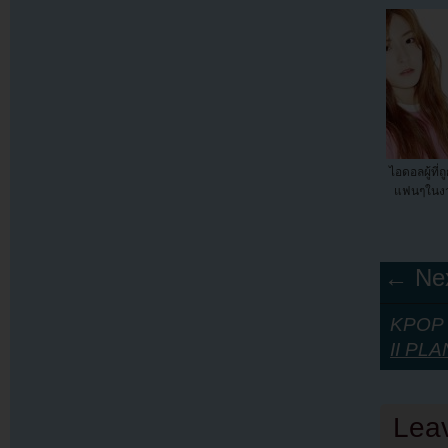
ไอดอลผู้ที่
แฟนๆในงา
← Nex
KPOP Y
II PL
Lea