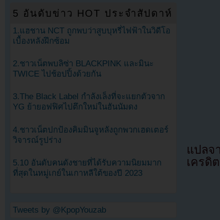
5 อันดับข่าว HOT ประจำสัปดาห์
1.แฮชาน NCT ถูกพบว่าสูบบุหรี่ไฟฟ้าในวิดีโอ
เบื้องหลังฝึกซ้อม
2.ชาวเน็ตพบลิซ่า BLACKPINK และมินะ
TWICE ไปช้อปปิ้งด้วยกัน
3.The Black Label กำลังเล็งที่จะแยกตัวจาก
YG ย้ายอฟฟิศไปตึกใหม่ในฮันนัมดง
4.ชาวเน็ตปกป้องคิมมินจูหลังถูกพวกเฮดเตอร์
วิจารณ์รูปร่าง
แปลจ
เครดิต
5.10 อันดับคนดังชายที่ได้รับความนิยมมาก
ที่สุดในหมู่เกย์ในเกาหลีใต้ของปี 2023
Tweets by @KpopYouzab