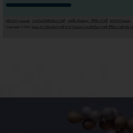
หน้าแรก youzab
รวมวันเกิดศิลปินเกาหลี
เรตติ้ง (Rating) : ซีรี่ย์/วาไรตี้
MV/PV/Teaser
Copyright © 2011
Kpop ข่าวบันเทิงเกาหลี ดาราไอดอล และศิลปินเกาหลี ซีรี่ย์เกาหลี MV เ