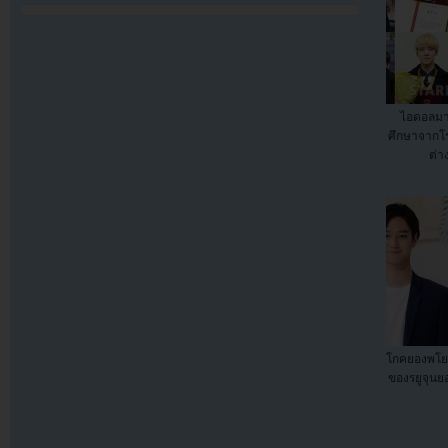
ไอดอลมา
ศึกษาจากโร
ต่า
โกคยองพโยต
ของรยูจุนยอ