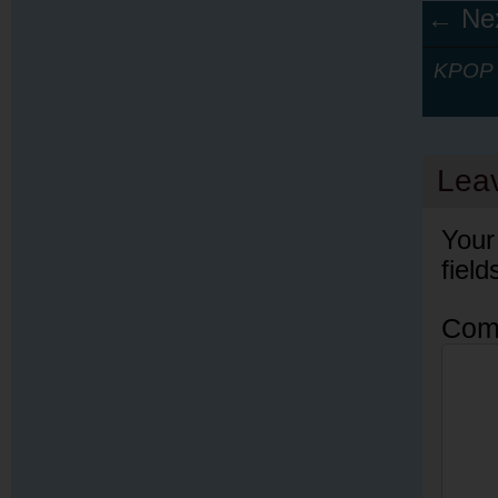
← Nex
KPOP Y
Lea
Your
fiel
Com