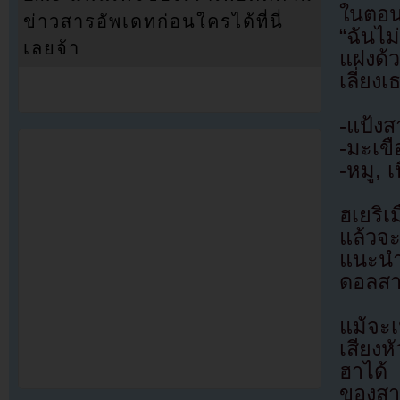
ในตอน
ข่าวสารอัพเดทก่อนใครได้ที่นี่
“ฉันไม
เลยจ้า
แฝงด้
เลี่ยง
-แป้งส
-มะเขื
-หมู, เน
ฮเยริเ
แล้วจ
แนะนำ
ดอลสาว
แม้จะ
เสียง
ฮาได้
ของสาว