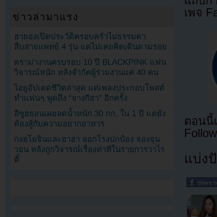
แถบกำล
เพจ F
ข่าวล่ามาแรง
ฮายองเปิดประวัติครอบครัวไม่ธรรมดา
สืบสายแพทย์ 4 รุ่น แต่ไม่เคยคิดเดินตามรอย
ดราม่างานครบรอบ 10 ปี BLACKPINK แฟน
วิจารณ์หนัก หลังจำกัดผู้ร่วมงานแค่ 40 คน
ไอยูอัปเดตชีวิตล่าสุด แต่เพลงประกอบโพสต์
ทำแฟนๆ พูดถึง “จางกีฮา” อีกครั้ง
อีซูฮยอนเผยลดน้ำหนัก 30 กก. ใน 1 ปี แต่ยัง
ตอนนี
ต้องสู้กับความอยากอาหาร
Follow
กงฮโยจินและฮาฮ่า ออกโรงปกป้อง จองจุน
วอน หลังถูกวิจารณ์เรื่องท่าทีในรายการวาไร
แบ่งปั
ตี้