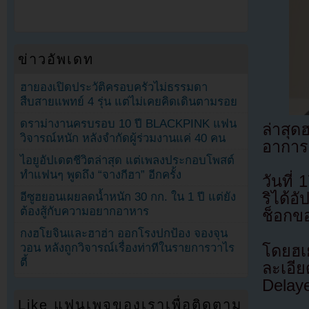
ข่าวอัพเดท
ฮายองเปิดประวัติครอบครัวไม่ธรรมดา
สืบสายแพทย์ 4 รุ่น แต่ไม่เคยคิดเดินตามรอย
ดราม่างานครบรอบ 10 ปี BLACKPINK แฟน
ล่าสุด
วิจารณ์หนัก หลังจำกัดผู้ร่วมงานแค่ 40 คน
อาการ
ไอยูอัปเดตชีวิตล่าสุด แต่เพลงประกอบโพสต์
ทำแฟนๆ พูดถึง “จางกีฮา” อีกครั้ง
วันที
ริได้
อีซูฮยอนเผยลดน้ำหนัก 30 กก. ใน 1 ปี แต่ยัง
ต้องสู้กับความอยากอาหาร
ช็อกขอ
กงฮโยจินและฮาฮ่า ออกโรงปกป้อง จองจุน
วอน หลังถูกวิจารณ์เรื่องท่าทีในรายการวาไร
โดยฮเย
ตี้
ละเอี
Delaye
Like แฟนเพจของเราเพื่อติดตาม