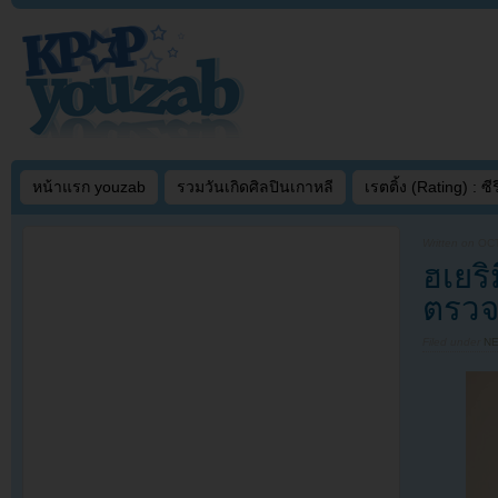
หน้าแรก youzab
รวมวันเกิดศิลปินเกาหลี
เรตติ้ง (Rating) : ซีรี
Written on
OCT
ฮเยริ
ตรวจแพ
Filed under
N