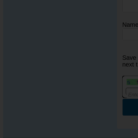
Nam
Save 
next 