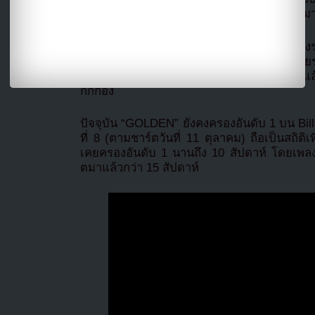
นั่งแท็กซี่ไปหาหมอฟัน แล้วจู่ๆ ทำนองก็ผุดขึ้นม
ในช่วงท้าย Fallon ได้ประกาศข่าวใหญ่กลา
Hunters ได้รับการรับรอง Platinum (ยอดขาย
พร้อมกล่าวว่า “พวกเธอคือศิลปินแพลตตินัมแ
กึกก้อง
ปัจจุบัน “GOLDEN” ยังคงครองอันดับ 1 บน Billb
ที่ 8 (ตามชาร์ตวันที่ 11 ตุลาคม) ถือเป็นสถิติ
เคยครองอันดับ 1 นานถึง 10 สัปดาห์ โดยเพลงนี้
ตมาแล้วกว่า 15 สัปดาห์