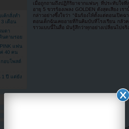
เมื่อถูกถามถึงปฏิกิริยาจากแฟนๆ ที่ประทับใจท
อายุ 5 ขวรร้องเพลง GOLDEN ดังสุดเสียง เราน
กล่าวอย่างซึ้งใจว่า “ฉันร้องไห้ตั้งแต่ตอนเป
เค้กสั่งทำ
ตอนเด็กฉันเคยอายที่กินคิมบับที่โรงเรียน กลัวคนล
 3 เดือน
ราวแบบนี้ในสื่อ มันรู้สึกว่าทุกอย่างเปลี่ยนไปจริ
รรมดา
ดเดินตามรอย
KPINK แฟน
แค่ 40 คน
ระกอบโพสต์
1 ปี แต่ยัง
Ejae ผู้ร่วมแต่งเพลง “GOLDEN” ยังเล่าถึงแรง