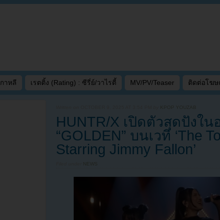
เกาหลี
เรตติ้ง (Rating) : ซีรี่ย์/วาไรตี้
MV/PV/Teaser
ติดต่อโฆ
Written on
OCTOBER 9, 2025 AT 3:54 PM
by
KPOP YOUZAB
HUNTR/X เปิดตัวสุดปังในอ
“GOLDEN” บนเวที ‘The To
Starring Jimmy Fallon’
Filed under
NEWS