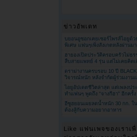
ข่าวอัพเดท
บยอนอูซอกเคยเซอร์ไพรส์ไอยูด้วย
พิเศษ แฟนๆเพิ่งสังเกตหลังผ่านมา
ฮายองเปิดประวัติครอบครัวไม่ธ
สืบสายแพทย์ 4 รุ่น แต่ไม่เคยคิ
ดราม่างานครบรอบ 10 ปี BLAC
วิจารณ์หนัก หลังจำกัดผู้ร่วมงาน
ไอยูอัปเดตชีวิตล่าสุด แต่เพลงป
ทำแฟนๆ พูดถึง “จางกีฮา” อีกครั้ง
อีซูฮยอนเผยลดน้ำหนัก 30 กก. ใน 
ต้องสู้กับความอยากอาหาร
Like แฟนเพจของเราเพื