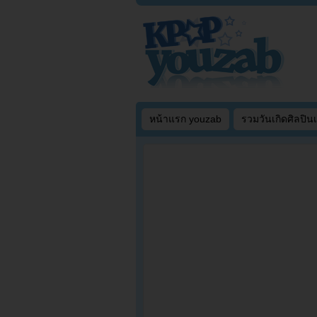
หน้าแรก youzab
รวมวันเกิดศิลปิน