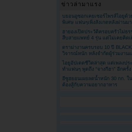
ข่าวล่ามาแรง
บยอนอูซอกเคยเซอร์ไพรส์ไอยูด้วย
พิเศษ แฟนๆเพิ่งสังเกตหลังผ่านมา
ฮายองเปิดประวัติครอบครัวไม่ธ
สืบสายแพทย์ 4 รุ่น แต่ไม่เคยคิ
ดราม่างานครบรอบ 10 ปี BLAC
วิจารณ์หนัก หลังจำกัดผู้ร่วมงาน
ไอยูอัปเดตชีวิตล่าสุด แต่เพลงป
ทำแฟนๆ พูดถึง “จางกีฮา” อีกครั้ง
อีซูฮยอนเผยลดน้ำหนัก 30 กก. ใน 
ต้องสู้กับความอยากอาหาร