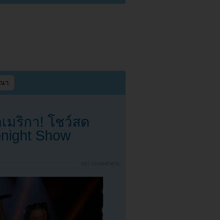
ษณา
เมริกา! โชว์สด
night Show
{
NO COMMENTS
}