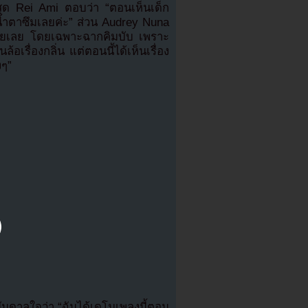
ี่สุด Rei Ami ตอบว่า “ตอนเห็นเด็ก
้ำตาซึมเลยค่ะ” ส่วน Audrey Nuna
ิดฉายเลย โดยเฉพาะฉากคิมบับ เพราะ
้อเรื่องกลิ่น แต่ตอนนี้ได้เห็นเรื่อง
งๆ”
บันดาลใจว่า “ฉันได้เดโมเพลงนี้ตอน