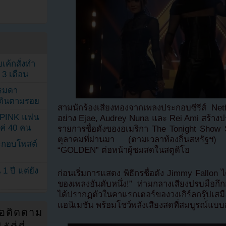
เค้กสั่งทำ
 3 เดือน
รรมดา
ดเดินตามรอย
สามนักร้องเสียงทองจากเพลงประกอบซีรีส์ Ne
KPINK แฟน
อย่าง Ejae, Audrey Nuna และ Rei Ami สร้างป
แค่ 40 คน
รายการชื่อดังของอเมริกา The Tonight Show St
ตุลาคมที่ผ่านมา (ตามเวลาท้องถิ่นสหรัฐฯ) 
ระกอบโพสต์
“GOLDEN” ต่อหน้าผู้ชมสดในสตูดิโอ
1 ปี แต่ยัง
ก่อนเริ่มการแสดง พิธีกรชื่อดัง Jimmy Fallon
ของเพลงอันดับหนึ่ง!” ท่ามกลางเสียงปรบมือกึก
ได้ปรากฏตัวในคาแรกเตอร์ของวงเกิร์ลกรุ๊ป
แอนิเมชัน พร้อมโชว์พลังเสียงสดที่สมบูรณ์แบบอย
่อติดตาม