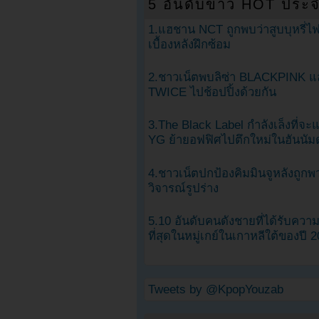
5 อันดับข่าว HOT ประจ
1.แฮชาน NCT ถูกพบว่าสูบบุหรี่ไฟ
เบื้องหลังฝึกซ้อม
2.ชาวเน็ตพบลิซ่า BLACKPINK แ
TWICE ไปช้อปปิ้งด้วยกัน
3.The Black Label กำลังเล็งที่จ
YG ย้ายอฟฟิศไปตึกใหม่ในฮันนัม
4.ชาวเน็ตปกป้องคิมมินจูหลังถูกพ
วิจารณ์รูปร่าง
5.10 อันดับคนดังชายที่ได้รับคว
ที่สุดในหมู่เกย์ในเกาหลีใต้ของปี 
Tweets by @KpopYouzab