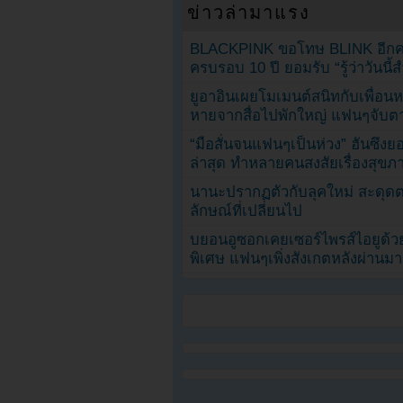
ข่าวล่ามาแรง
BLACKPINK ขอโทษ BLINK อีกครั
ครบรอบ 10 ปี ยอมรับ “รู้ว่าวันนี
ยูอาอินเผยโมเมนต์สนิทกับเพื่อนหน
หายจากสื่อไปพักใหญ่ แฟนๆจับตาช
“มือสั่นจนแฟนๆเป็นห่วง” ฮันซึง
ล่าสุด ทำหลายคนสงสัยเรื่องสุขภ
นานะปรากฏตัวกับลุคใหม่ สะดุด
ลักษณ์ที่เปลี่ยนไป
บยอนอูซอกเคยเซอร์ไพรส์ไอยูด้วย
พิเศษ แฟนๆเพิ่งสังเกตหลังผ่านมา