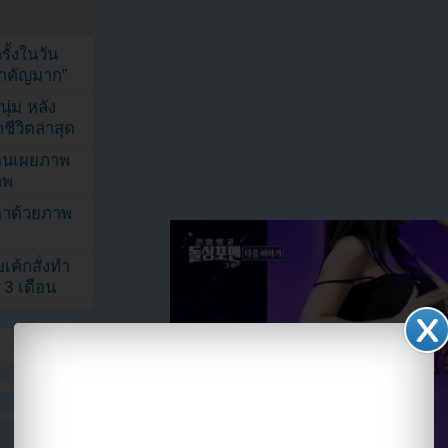
้งในวัน
้สำคัญมาก”
ุ่ม หลัง
ีวิตล่าสุด
ยอนเผยภาพ
าพ
ตาด้วยภาพ
เค้กสั่งทำ
 3 เดือน