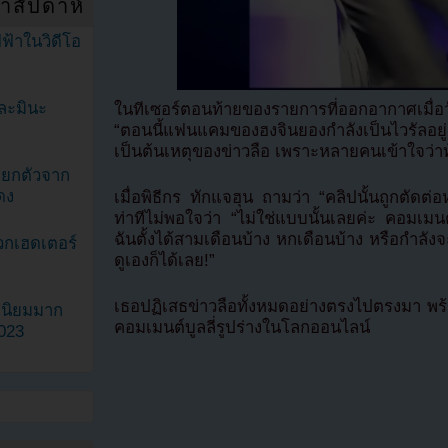
ำสัปดาห์
ฟ้าในวิดีโอ
ละมินะ
ในทีเซอร์ตอนท้ายของรายการที่ออกอากาศเมื่อวันท
“ตอนนี้แฟนแคมของฮงจินยองกำลังเป็นไวรัลอย
เป็นต้นเหตุของข่าวลือ เพราะหลายคนเข้าใจว่า
ะแยกตัวจาก
ดง
เมื่อพิธีกร ทักแจฮุน ถามว่า “คลิปนั้นถูกตัดต
ท่าทีไม่พอใจว่า “ไม่ใช่แบบนั้นเลยค่ะ คอมเมน
ฉันตั้งได้สามเดือนบ้าง หกเดือนบ้าง หรือกำลั
วกเฮดเตอร์
ดูเองก็ได้เลย!”
เธอปฏิเสธข่าวลือทั้งหมดอย่างตรงไปตรงมา พ
ามนิยมมาก
คอมเมนต์บูลลี่รูปร่างในโลกออนไลน์
2023