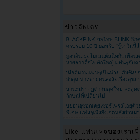
ข่าวอัพเดท
BLACKPINK ขอโทษ BLINK อีกครั
ครบรอบ 10 ปี ยอมรับ “รู้ว่าวันนี
ยูอาอินเผยโมเมนต์สนิทกับเพื่อนหน
หายจากสื่อไปพักใหญ่ แฟนๆจับตาช
“มือสั่นจนแฟนๆเป็นห่วง” ฮันซึง
ล่าสุด ทำหลายคนสงสัยเรื่องสุขภ
นานะปรากฏตัวกับลุคใหม่ สะดุด
ลักษณ์ที่เปลี่ยนไป
บยอนอูซอกเคยเซอร์ไพรส์ไอยูด้วย
พิเศษ แฟนๆเพิ่งสังเกตหลังผ่านมา
Like แฟนเพจของเราเพื