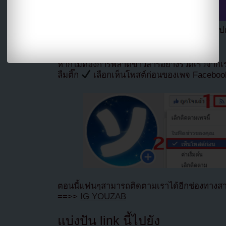
แปลจาก allkpop โดย
Youzab
หากนำออกไปกร
Hotlink ไฟล์ภาพ)
หากไม่ต้องการพลาดข่าวสารอย่างรวดเร็วจาก
ลืมติ๊ก
เลือกเห็นโพสต์ก่อนของเพจ Facebo
ตอนนี้แฟนๆสามารถติดตามเราได้อีกช่องทางสา
==>>
IG YOUZAB
แบ่งปัน link นี้ไปยัง