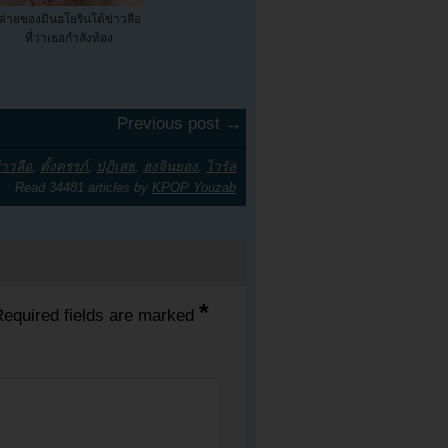
ค่ายของมินฮโยรินโต้ข่าวลือ
ที่ว่าเธอกำลังท้อง
Previous post →
่าวลือ
,
ตั้งครรภ์
,
ปฏิเสธ
,
ฮงจินยอง
,
ไวรัล
Read 34481 articles by
KPOP Youzab
*
equired fields are marked