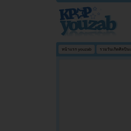
หน้าแรก youzab
รวมวันเกิดศิลปิน