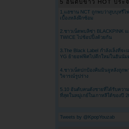
5 อันดับข่าว HOT ประจ
1.แฮชาน NCT ถูกพบว่าสูบบุหรี่ไฟ
เบื้องหลังฝึกซ้อม
2.ชาวเน็ตพบลิซ่า BLACKPINK แ
TWICE ไปช้อปปิ้งด้วยกัน
3.The Black Label กำลังเล็งที่จ
YG ย้ายอฟฟิศไปตึกใหม่ในฮันนัม
4.ชาวเน็ตปกป้องคิมมินจูหลังถูกพ
วิจารณ์รูปร่าง
5.10 อันดับคนดังชายที่ได้รับคว
ที่สุดในหมู่เกย์ในเกาหลีใต้ของปี 
Tweets by @KpopYouzab