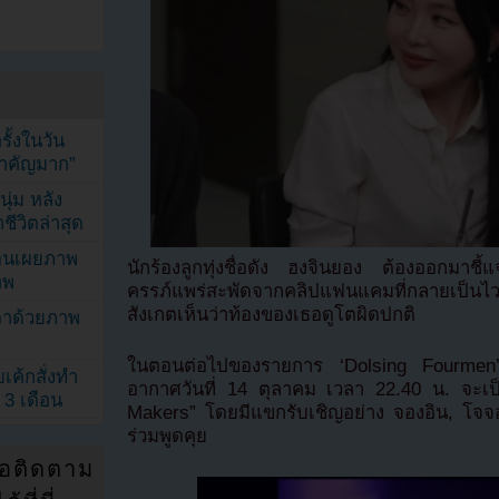
้งในวัน
้สำคัญมาก”
ุ่ม หลัง
ีวิตล่าสุด
ยอนเผยภาพ
นักร้องลูกทุ่งชื่อดัง ฮงจินยอง ต้องออกมาชี้แจง
าพ
ครรภ์แพร่สะพัดจากคลิปแฟนแคมที่กลายเป็น
สังเกตเห็นว่าท้องของเธอดูโตผิดปกติ
ตาด้วยภาพ
ในตอนต่อไปของรายการ ‘Dolsing Fourmen
เค้กสั่งทำ
อากาศวันที่ 14 ตุลาคม เวลา 22.40 น. จะเป
 3 เดือน
Makers” โดยมีแขกรับเชิญอย่าง จองอิน, โจจ
ร่วมพูดคุย
่อติดตาม