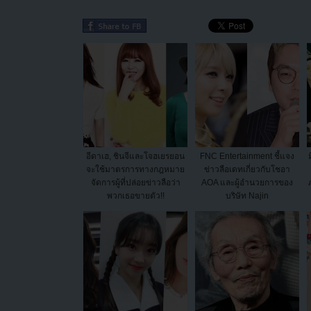
อีดาเฮ, ชินจีและโจฮเยรยอน
FNC Entertainment ชี้แจง
จะใช้มาตรการทางกฎหมาย
ข่าวลือเดทเกี่ยวกับโชอา
จัดการผู้ที่ปล่อยข่าวลือว่า
AOA และผู้อำนวยการของ
พวกเธอขายตัว!!
บริษัท Najin