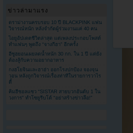
ข่าวล่ามาแรง
ดราม่างานครบรอบ 10 ปี BLACKPINK แฟน
วิจารณ์หนัก หลังจำกัดผู้ร่วมงานแค่ 40 คน
ไอยูอัปเดตชีวิตล่าสุด แต่เพลงประกอบโพสต์
ทำแฟนๆ พูดถึง “จางกีฮา” อีกครั้ง
อีซูฮยอนเผยลดน้ำหนัก 30 กก. ใน 1 ปี แต่ยัง
ต้องสู้กับความอยากอาหาร
กงฮโยจินและฮาฮ่า ออกโรงปกป้อง จองจุน
วอน หลังถูกวิจารณ์เรื่องท่าทีในรายการวาไร
ตี้
คิมฮีชอลแซว “SISTAR สายบวกอันดับ 1 ใน
วงการ” ทำโซยูรีบโต้ “อย่าสร้างข่าวลือ!”