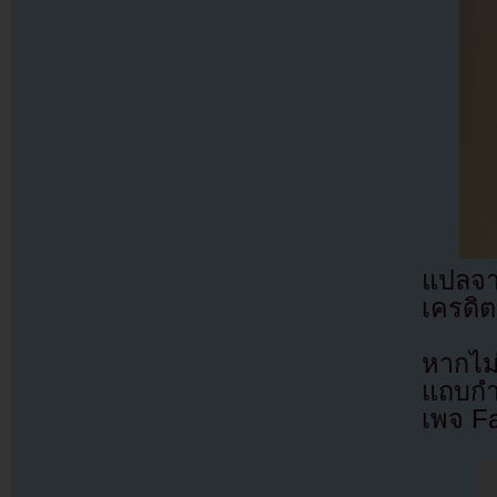
แปลจ
เครดิต
หากไม
แถบกำล
เพจ F