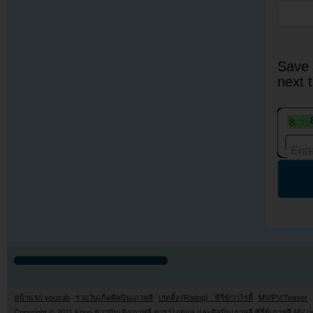
Save 
next 
หน้าแรก youzab
รวมวันเกิดศิลปินเกาหลี
เรตติ้ง (Rating) : ซีรี่ย์/วาไรตี้
MV/PV/Teaser
Copyright © 2011
Kpop ข่าวบันเทิงเกาหลี ดาราไอดอล และศิลปินเกาหลี ซีรี่ย์เกาหลี MV เ