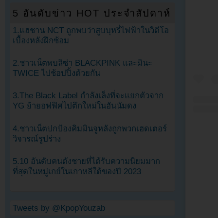
5 อันดับข่าว HOT ประจำสัปดาห์
1.แฮชาน NCT ถูกพบว่าสูบบุหรี่ไฟฟ้าในวิดีโอ
เบื้องหลังฝึกซ้อม
2.ชาวเน็ตพบลิซ่า BLACKPINK และมินะ
TWICE ไปช้อปปิ้งด้วยกัน
3.The Black Label กำลังเล็งที่จะแยกตัวจาก
YG ย้ายอฟฟิศไปตึกใหม่ในฮันนัมดง
4.ชาวเน็ตปกป้องคิมมินจูหลังถูกพวกเฮดเตอร์
วิจารณ์รูปร่าง
5.10 อันดับคนดังชายที่ได้รับความนิยมมาก
ที่สุดในหมู่เกย์ในเกาหลีใต้ของปี 2023
Tweets by @KpopYouzab