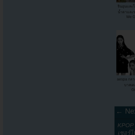
จินอุนและโก
น้ำตาและร
We G
aespa กลา
บาสเดอ
G
← Nex
KPOP Y
เซอร์ไ