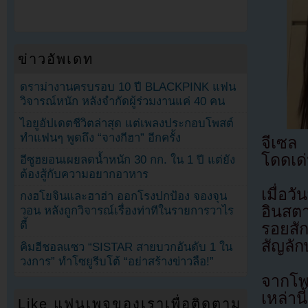
ข่าวอัพเดท
ดราม่างานครบรอบ 10 ปี BLACKPINK แฟน
วิจารณ์หนัก หลังจำกัดผู้ร่วมงานแค่ 40 คน
ไอยูอัปเดตชีวิตล่าสุด แต่เพลงประกอบโพสต์
ทำแฟนๆ พูดถึง “จางกีฮา” อีกครั้ง
จีเซล
โดดเด
อีซูฮยอนเผยลดน้ำหนัก 30 กก. ใน 1 ปี แต่ยัง
ต้องสู้กับความอยากอาหาร
เมื่อ
กงฮโยจินและฮาฮ่า ออกโรงปกป้อง จองจุน
อินสต
วอน หลังถูกวิจารณ์เรื่องท่าทีในรายการวาไร
ตี้
รอยสัก
สัญลั
คิมฮีชอลแซว “SISTAR สายบวกอันดับ 1 ใน
วงการ” ทำโซยูรีบโต้ “อย่าสร้างข่าวลือ!”
จากโพ
เหล่า
Like แฟนเพจของเราเพื่อติดตาม