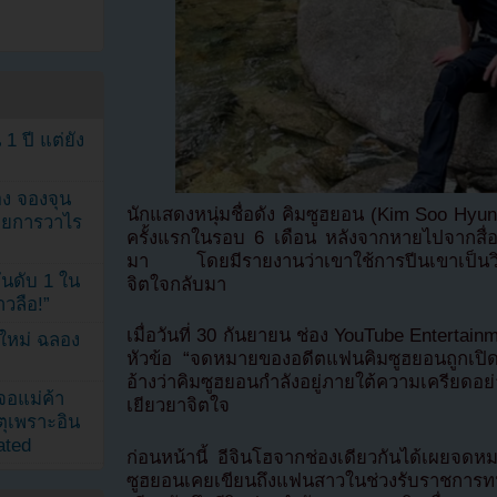
1 ปี แต่ยัง
ง จองจุน
นักแสดงหนุ่มชื่อดัง คิมซูฮยอน (Kim Soo Hyu
รายการวาไร
ครั้งแรกในรอบ 6 เดือน หลังจากหายไปจากสื่อส
มา โดยมีรายงานว่าเขาใช้การปีนเขาเป็นวิ
นดับ 1 ใน
จิตใจกลับมา
าวลือ!”
เมื่อวันที่ 30 กันยายน ช่อง YouTube Entertai
นใหม่ ฉลอง
หัวข้อ “จดหมายของอดีตแฟนคิมซูฮยอนถูกเปิดเ
อ้างว่าคิมซูฮยอนกำลังอยู่ภายใต้ความเครีย
เจอแม่ค้า
เยียวยาจิตใจ
ตุเพราะอิน
ated
ก่อนหน้านี้ อีจินโฮจากช่องเดียวกันได้เผยจดห
ซูฮยอนเคยเขียนถึงแฟนสาวในช่วงรับราชการทห