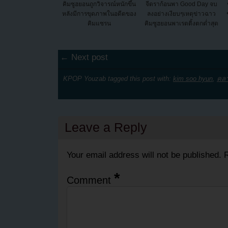
คิมซูฮยอนถูกวิจารณ์หนักขึ้น
จีดราก้อนพา Good Day จบ
หลังมีการขุดภาพในอดีตของ
ลงอย่างเงียบๆเหตุข่าวฉาว
คิมแซรน
คิมซูฮยอนพาเรตติ้งตกต่ำสุด
← Next post
KPOP Youzab tagged this post with:
kim soo hyun
,
คลา
Leave a Reply
Your email address will not be published.
R
*
Comment