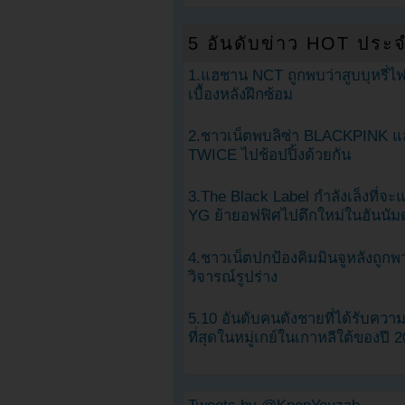
5 อันดับข่าว HOT ประจ
1.แฮชาน NCT ถูกพบว่าสูบบุหรี่ไฟ
เบื้องหลังฝึกซ้อม
2.ชาวเน็ตพบลิซ่า BLACKPINK แ
TWICE ไปช้อปปิ้งด้วยกัน
3.The Black Label กำลังเล็งที่จ
YG ย้ายอฟฟิศไปตึกใหม่ในฮันนัม
4.ชาวเน็ตปกป้องคิมมินจูหลังถูกพ
วิจารณ์รูปร่าง
5.10 อันดับคนดังชายที่ได้รับคว
ที่สุดในหมู่เกย์ในเกาหลีใต้ของปี 