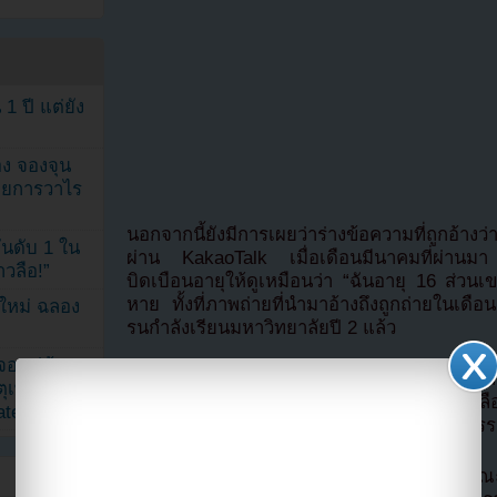
1 ปี แต่ยัง
ง จองจุน
รายการวาไร
นอกจากนี้ยังมีการเผยว่าร่างข้อความที่ถูกอ้า
นดับ 1 ใน
ผ่าน KakaoTalk เมื่อเดือนมีนาคมที่ผ่านมา
าวลือ!”
บิดเบือนอายุให้ดูเหมือนว่า “ฉันอายุ 16 ส่วนเ
หาย ทั้งที่ภาพถ่ายที่นำมาอ้างถึงถูกถ่ายในเดื
นใหม่ ฉลอง
รนกำลังเรียนมหาวิทยาลัยปี 2 แล้ว
เจอแม่ค้า
ทนายโคยังกล่าวว่า “คิมซูฮยอนกำลังเผชิญก
ตุเพราะอิน
และรุนแรง” พร้อมเปรียบเทียบการปล่อยข่าวลื
ated
เรียกร้องให้สังคมมองว่าข่าวลวงเป็นอาชญากรร
ปัจจุบัน คิมซูฮยอนได้ถอยห่างจากงานสาธารณะชั