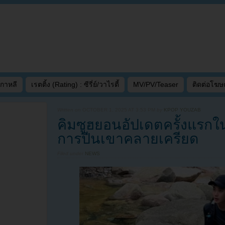
เกาหลี
เรตติ้ง (Rating) : ซีรี่ย์/วาไรตี้
MV/PV/Teaser
ติดต่อโฆ
Written on
OCTOBER 1, 2025 AT 3:53 PM
by
KPOP YOUZAB
คิมซูฮยอนอัปเดตครั้งแรกใ
การปีนเขาคลายเครียด
Filed under
NEWS