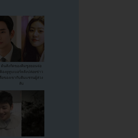
ต้นสังกัดของคิมซูฮยอนจ่อ
ฟ้องยูทูบเบอร์หลังปล่อยข่าว
ลือของเขากับคิมแซรนผู้ล่วง
ลับ