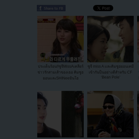
ประเด็นร้อน!!ซูจีMissAเคลียร์
ซูจี miss A และคิมซูฮยอนเคมี
ข่าวรักสามเส้าของเธอ คิมซูฮ
เข้ากันป็นอย่างดีสำหรับ CF
‘Bean Pole’
ยอนและSHINeeมินโฮ