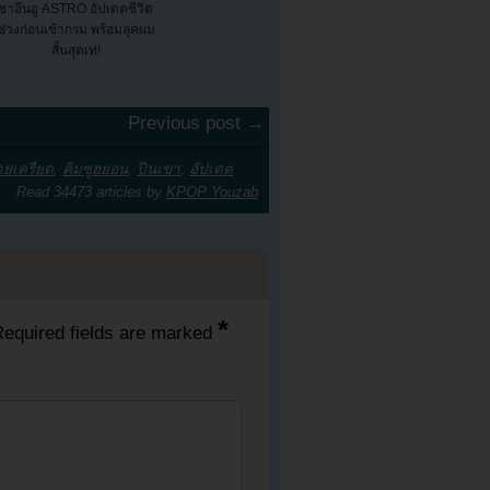
ชาอึนอู ASTRO อัปเดตชีวิต
ช่วงก่อนเข้ากรม พร้อมลุคผม
สั้นสุดเท่!
Previous post →
ยเครียด
,
คิมซูฮยอน
,
ปีนเขา
,
อัปเดต
Read 34473 articles by
KPOP Youzab
*
equired fields are marked