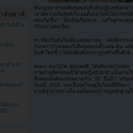
ทีมกฎหมายของคิมซูฮยอนยืนยันปฏิเสธข้อกล่าว
ำสัปดาห์
เขามีความสัมพันธ์กับเธอตั้งแต่วัยยังไม่บรรลุนิติ
เคยเกิดขึ้น” นั้นเป็นเรื่องยาก แต่ในฐานะคน
ฟ้าในวิดีโอ
จริงอย่างต่อเนื่อง
ข่าวลือเริ่มต้นในเดือนพฤษภาคม หลังมีการปล่อย
ละมินะ
รนกล่าวว่าเธอคบกับคิมซูฮยอนตั้งแต่ม.ต้น แต่
ทันที โดยชี้ว่าไฟล์เสียงดังกล่าวถูกสร้างขึ้นด
ะแยกตัวจาก
ต่อมา ทนายโค ผู้ดูแลคดี ได้อธิบายผ่านช่อง
ดง
ภาพถ่ายที่ครอบครัวฝ่ายหญิงนำมาอ้างนั้นถ่าย
ซึ่งตอนนั้นคิมแซรนอายุเกิน 20 ปีแล้ว พร้อมยื
วกเฮดเตอร์
ร้อนปี 2019 และสิ้นสุดในฤดูใบไม้ผลิปีถัดมา หาก
ควรมีรูปจากช่วงนั้น แต่ไม่เคยปรากฏหลักฐานใ
ามนิยมมาก
2023