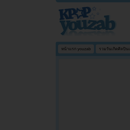
หน้าแรก youzab
รวมวันเกิดศิลปิน