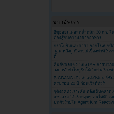
ข่าวอัพเดท
อีซูฮยอนเผยลดน้ำหนัก 30 กก. ใน 
ต้องสู้กับความอยากอาหาร
กงฮโยจินและฮาฮ่า ออกโรงปกป้อ
วอน หลังถูกวิจารณ์เรื่องท่าทีใน
ตี้
คิมฮีชอลแซว “SISTAR สายบวกอั
วงการ” ทำโซยูรีบโต้ “อย่าสร้างข่
BIGBANG เปิดตัวแท่งไฟเวอร์ชั่
ครบรอบ 20 ปี ก่อนเวิลด์ทัวร์
จูซังอุคหัวเราะลั่น หลังเดินตลาด
แซวแรง “ตัวร้ายสุดๆ คนไม่ดี” เห
บทตัวร้ายใน Agent Kim Reactiv