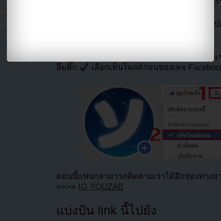
กฎหมายและหาความสงบด้วยการใช้เวลาในธร
แปลจาก allkpop โดย
Youzab
หากนำออกไปกร
Hotlink ไฟล์ภาพ)
หากไม่ต้องการพลาดข่าวสารอย่างรวดเร็วจาก
ลืมติ๊ก
เลือกเห็นโพสต์ก่อนของเพจ Facebo
ตอนนี้แฟนๆสามารถติดตามเราได้อีกช่องทางสา
==>>
IG YOUZAB
แบ่งปัน link นี้ไปยัง