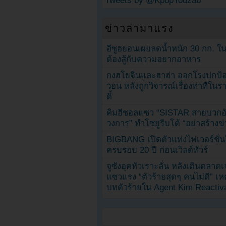
Tweets by @KpopYouzab
ข่าวล่ามาแรง
อีซูฮยอนเผยลดน้ำหนัก 30 กก. ใน 
ต้องสู้กับความอยากอาหาร
กงฮโยจินและฮาฮ่า ออกโรงปกป้อ
วอน หลังถูกวิจารณ์เรื่องท่าทีใน
ตี้
คิมฮีชอลแซว “SISTAR สายบวกอั
วงการ” ทำโซยูรีบโต้ “อย่าสร้างข่
BIGBANG เปิดตัวแท่งไฟเวอร์ชั่
ครบรอบ 20 ปี ก่อนเวิลด์ทัวร์
จูซังอุคหัวเราะลั่น หลังเดินตลาด
แซวแรง “ตัวร้ายสุดๆ คนไม่ดี” เห
บทตัวร้ายใน Agent Kim Reactiv