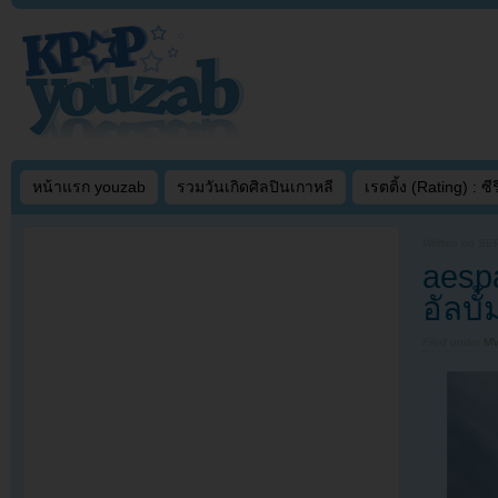
หน้าแรก youzab
รวมวันเกิดศิลปินเกาหลี
เรตติ้ง (Rating) : ซีรี
Written on
SEP
aespa
อัลบั
Filed under
MV