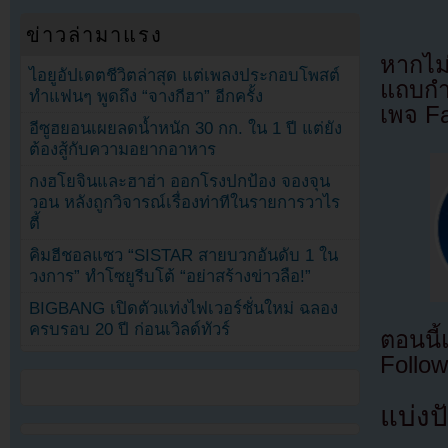
ข่าวล่ามาแรง
หากไม
ไอยูอัปเดตชีวิตล่าสุด แต่เพลงประกอบโพสต์
แถบกำล
ทำแฟนๆ พูดถึง “จางกีฮา” อีกครั้ง
เพจ F
อีซูฮยอนเผยลดน้ำหนัก 30 กก. ใน 1 ปี แต่ยัง
ต้องสู้กับความอยากอาหาร
กงฮโยจินและฮาฮ่า ออกโรงปกป้อง จองจุน
วอน หลังถูกวิจารณ์เรื่องท่าทีในรายการวาไร
ตี้
คิมฮีชอลแซว “SISTAR สายบวกอันดับ 1 ใน
วงการ” ทำโซยูรีบโต้ “อย่าสร้างข่าวลือ!”
BIGBANG เปิดตัวแท่งไฟเวอร์ชั่นใหม่ ฉลอง
ครบรอบ 20 ปี ก่อนเวิลด์ทัวร์
ตอนนี
Follow
แบ่งปั