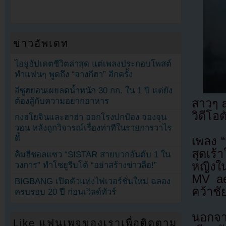
ข่าวอัพเดท
ไอยูอัปเดตชีวิตล่าสุด แต่เพลงประกอบโพสต์
ทำแฟนๆ พูดถึง “จางกีฮา” อีกครั้ง
อีซูฮยอนเผยลดน้ำหนัก 30 กก. ใน 1 ปี แต่ยัง
ต้องสู้กับความอยากอาหาร
สาวๆ a
วิดีโอ
กงฮโยจินและฮาฮ่า ออกโรงปกป้อง จองจุน
วอน หลังถูกวิจารณ์เรื่องท่าทีในรายการวาไร
ตี้
เพลง “
สุดเร
คิมฮีชอลแซว “SISTAR สายบวกอันดับ 1 ใน
หญิงใ
วงการ” ทำโซยูรีบโต้ “อย่าสร้างข่าวลือ!”
MV ae
BIGBANG เปิดตัวแท่งไฟเวอร์ชั่นใหม่ ฉลอง
คว้าช
ครบรอบ 20 ปี ก่อนเวิลด์ทัวร์
นอกจาก
Like แฟนเพจของเราเพื่อติดตาม