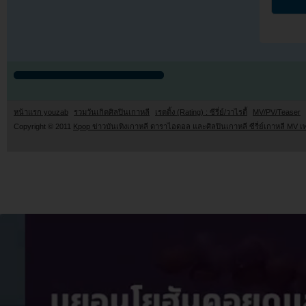
หน้าแรก youzab
รวมวันเกิดศิลปินเกาหลี
เรตติ้ง (Rating) : ซีรี่ย์/วาไรตี้
MV/PV/Teaser
Copyright © 2011
Kpop ข่าวบันเทิงเกาหลี ดาราไอดอล และศิลปินเกาหลี ซีรี่ย์เกาหลี MV เ