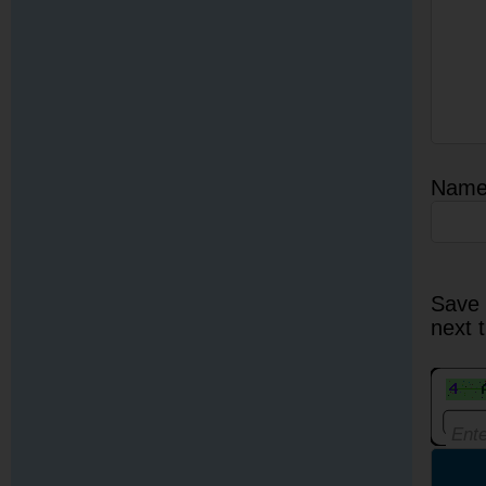
Nam
Save 
next 