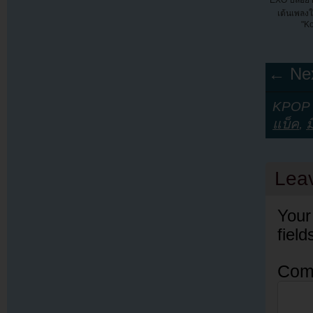
EXO ปล่อย M
เต้นเพลง
"K
← Nex
KPOP Y
แบ็ค
,
ม
Lea
Your
fiel
Com