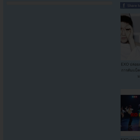
EXO ปล่อยภ
การคัมแบ็
ม