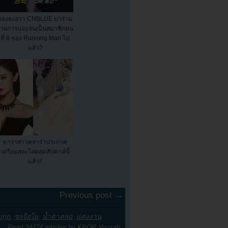
จองยงฮวา CNBLUE มาร่วม
รายการบ่อยจนเป็นสมาชิกคน
ที่ 8 ของ Running Man ไป
แล้ว?
ดาราสาวคลาร่าประกาศ
เตรียมสละโสดสุดสัปดาห์นี้
แล้ว!!
Previous post →
งกุก
,
ซงจีฮโย
,
น้ำตาคลอ
,
แต่งงาน
Read 34474 articles by
KPOP Youzab