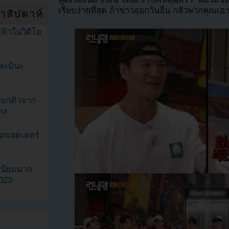
เรียบง่ายที่สุด ถ้าข่าวออกวันอื่น กลัวพวกคุ
ำสัปดาห์
ฟ้าในวิดีโอ
ละมินะ
ะแยกตัวจาก
ดง
วกเฮดเตอร์
ามนิยมมาก
2023