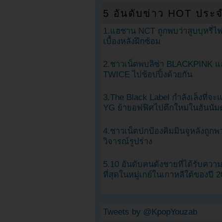
5 อันดับข่าว HOT ประจ
1.แฮชาน NCT ถูกพบว่าสูบบุหรี่ไฟ
เบื้องหลังฝึกซ้อม
2.ชาวเน็ตพบลิซ่า BLACKPINK แ
TWICE ไปช้อปปิ้งด้วยกัน
3.The Black Label กำลังเล็งที่จ
YG ย้ายอฟฟิศไปตึกใหม่ในฮันนัม
4.ชาวเน็ตปกป้องคิมมินจูหลังถูกพ
วิจารณ์รูปร่าง
5.10 อันดับคนดังชายที่ได้รับคว
ที่สุดในหมู่เกย์ในเกาหลีใต้ของปี 
Tweets by @KpopYouzab