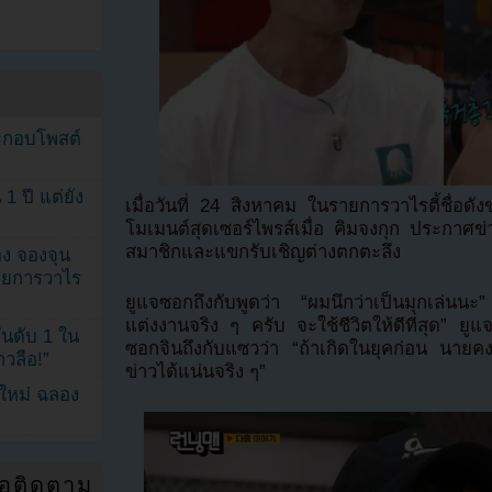
ระกอบโพสต์
1 ปี แต่ยัง
เมื่อวันที่ 24 สิงหาคม ในรายการวาไรตี้ชื่อ
โมเมนต์สุดเซอร์ไพรส์เมื่อ คิมจงกุก ประกาศข
สมาชิกและแขกรับเชิญต่างตกตะลึง
ง จองจุน
รายการวาไร
ยูแจซอกถึงกับพูดว่า “ผมนึกว่าเป็นมุกเล่นนะ
แต่งงานจริง ๆ ครับ จะใช้ชีวิตให้ดีที่สุด” ยูแจซ
นดับ 1 ใน
ซอกจินถึงกับแซวว่า “ถ้าเกิดในยุคก่อน นายคงเ
าวลือ!”
ข่าวได้แน่นจริง ๆ”
นใหม่ ฉลอง
่อติดตาม