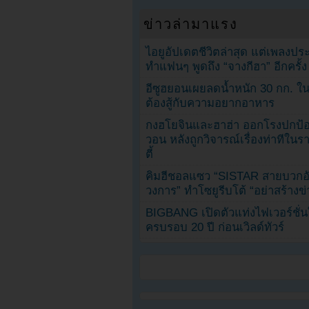
ข่าวล่ามาแรง
ไอยูอัปเดตชีวิตล่าสุด แต่เพลงป
ทำแฟนๆ พูดถึง “จางกีฮา” อีกครั้ง
อีซูฮยอนเผยลดน้ำหนัก 30 กก. ใน 
ต้องสู้กับความอยากอาหาร
กงฮโยจินและฮาฮ่า ออกโรงปกป้อ
วอน หลังถูกวิจารณ์เรื่องท่าทีใน
ตี้
คิมฮีชอลแซว “SISTAR สายบวกอั
วงการ” ทำโซยูรีบโต้ “อย่าสร้างข่
BIGBANG เปิดตัวแท่งไฟเวอร์ชั่
ครบรอบ 20 ปี ก่อนเวิลด์ทัวร์