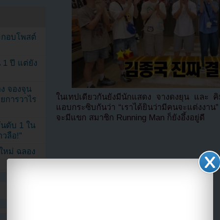
ระกอบโพสต์
1 ปี แต่ยัง
ง จองจุน
ในเทปเดียวกันยังมีนักแสดง จางดงยุน และ คิม
รายการวาไร
แอบกระซิบกันว่า “เราได้ยินว่ามีคนจะแต่งงาน” 
จะมีแขก สมาชิก Running Man ก็ยังอึ้งอยู่ดี
นดับ 1 ใน
าวลือ!”
นใหม่ ฉลอง