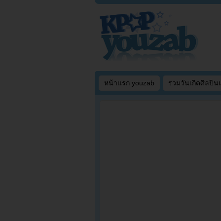
หน้าแรก youzab
รวมวันเกิดศิลปิน