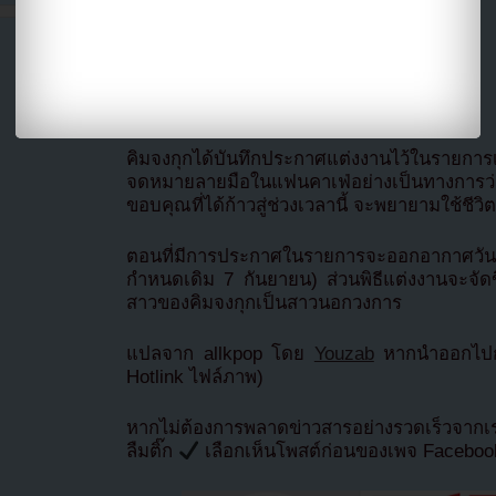
คิมจงกุกได้บันทึกประกาศแต่งงานไว้ในรายการเม
จดหมายลายมือในแฟนคาเฟ่อย่างเป็นทางการว
ขอบคุณที่ได้ก้าวสู่ช่วงเวลานี้ จะพยายามใช้ชีวิตให
ตอนที่มีการประกาศในรายการจะออกอากาศวันที
กำหนดเดิม 7 กันยายน) ส่วนพิธีแต่งงานจะจัดขึ้
สาวของคิมจงกุกเป็นสาวนอกวงการ
แปลจาก allkpop โดย
Youzab
หากนำออกไปกร
Hotlink ไฟล์ภาพ)
หากไม่ต้องการพลาดข่าวสารอย่างรวดเร็วจาก
ลืมติ๊ก
เลือกเห็นโพสต์ก่อนของเพจ Facebo