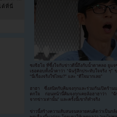
ที่นี่
ซงจีฮโย ที่ซึ้งใจกับข่าวดีนี้ถึงกับน้ำตาคลอ ยูแ
เธอตอบทั้งน้ำตาว่า “ฉันรู้สึกประทับใจจริง ๆ” 
“นี่เรื่องจริงใช่ไหม?” และ “ดีใจมากเลย”
ฮาฮา ซึ่งสนิทกับคิมจงกุกและร่วมกันเปิดร้านบ
ตกใจ ก่อนหน้านี้คิมจงกุกเคยล้อฮาฮาว่า “ฉัน
จากข่าวเท่านั้น” และครั้งนี้เขาก็ทำจริง
ข่าวนี้สร้างความสับสนจนหลายคนคิดว่าเป็นกล้
พูดเรื่องนี้มาก่อน โดยเขาให้เหตุผลว่า “ผมไม่