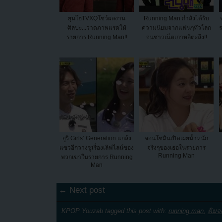
ยุนโฮTVXQโชว์ผลงาน
Running Man กำลังได้รับ
ศิลปะ...วาดภาพแรดให้
ความนิยมจากแฟนๆทั่วโลก
รายการ Running Man!!
จนชาวเน็ตเกาหลีตะลึง!!
ยูริ Girls’ Generation แกล้ง
จอนโซมินเปิดเผยน้ำหนัก
แซวอีกวางซูเรื่องเลิฟไลน์ของ
จริงๆของเธอในรายการ
Running Man
พวกเขาในรายการ Running
Man
← Next post
KPOP Youzab tagged this post with:
running man
,
คิมจ