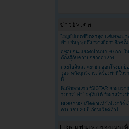
ข่าวอัพเดท
ไอยูอัปเดตชีวิตล่าสุด แต่เพลงป
ทำแฟนๆ พูดถึง “จางกีฮา” อีกครั้ง
อีซูฮยอนเผยลดน้ำหนัก 30 กก. ใน 
ต้องสู้กับความอยากอาหาร
กงฮโยจินและฮาฮ่า ออกโรงปกป้อ
วอน หลังถูกวิจารณ์เรื่องท่าทีใน
ตี้
คิมฮีชอลแซว “SISTAR สายบวกอั
วงการ” ทำโซยูรีบโต้ “อย่าสร้างข่
BIGBANG เปิดตัวแท่งไฟเวอร์ชั่
ครบรอบ 20 ปี ก่อนเวิลด์ทัวร์
Like แฟนเพจของเราเพื