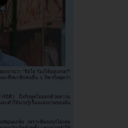
จซอกถามว่า “จีฮโย ร้องไห้อยู่เหรอ?”
ขณะที่สมาชิกคนอื่น ๆ ก็พากันพูดว่า
าร์บีคิว ถึงกับพูดไม่ออกด้วยความ
จะทำให้นายรู้เรื่องแต่งงานของฉัน
องซ่อนแกล้ง เพราะคิมจงกุกไม่เคย
ชอบงานวันเกิดด้วยซ้ำ เลยอยากทำให้