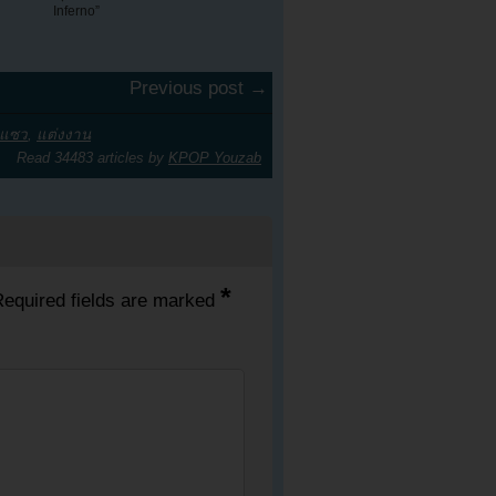
Inferno”
Previous post →
กแซว
,
แต่งงาน
Read 34483 articles by
KPOP Youzab
*
equired fields are marked