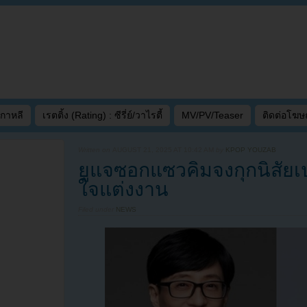
เกาหลี
เรตติ้ง (Rating) : ซีรี่ย์/วาไรตี้
MV/PV/Teaser
ติดต่อโฆ
Written on
AUGUST 21, 2025 AT 10:42 AM
by
KPOP YOUZAB
ยูแจซอกแซวคิมจงกุกนิสัยเป
ใจแต่งงาน
Filed under
NEWS