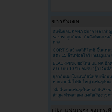
ข่าวอัพเดท
ฮันซึงยอน KARA มีอาการจากป
รองกระดูกต้นคอ ต้นสังกัดแจงหล
ห่วง
CORTIS สร้างสถิติใหม่! ขึ้นแท่นว
แตะ 15 ล้านฟอลโลว์ Instagram เร
BLACKPINK ขอโทษ BLINK อีกครั
ครบรอบ 10 ปี ยอมรับ “รู้ว่าวันนี
ยูอาอินเผยโมเมนต์สนิทกับเพื่อนหน
หายจากสื่อไปพักใหญ่ แฟนๆจับตาช
“มือสั่นจนแฟนๆเป็นห่วง” ฮันซึง
ล่าสุด ทำหลายคนสงสัยเรื่องสุขภ
Like แฟนเพจของเราเพื