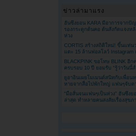
ข่าวล่ามาแรง
ฮันซึงยอน KARA มีอาการจากป
รองกระดูกต้นคอ ต้นสังกัดแจงหล
ห่วง
CORTIS สร้างสถิติใหม่! ขึ้นแท่นว
แตะ 15 ล้านฟอลโลว์ Instagram เร
BLACKPINK ขอโทษ BLINK อีกครั
ครบรอบ 10 ปี ยอมรับ “รู้ว่าวันนี
ยูอาอินเผยโมเมนต์สนิทกับเพื่อนหน
หายจากสื่อไปพักใหญ่ แฟนๆจับตาช
“มือสั่นจนแฟนๆเป็นห่วง” ฮันซึง
ล่าสุด ทำหลายคนสงสัยเรื่องสุขภ