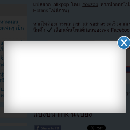
แปลจาก allkpop โดย
Youzab
หากนำออกไปกร
Hotlink ไฟล์ภาพ)
ัญหาหมอน
หากไม่ต้องการพลาดข่าวสารอย่างรวดเร็วจาก
ังแฟนๆ เป็น
ลืมติ๊ก
เลือกเห็นโพสต์ก่อนของเพจ Facebo
ง K-Pop ที่
็วที่สุด
้งในวัน
้สำคัญมาก”
ุ่ม หลัง
ีวิตล่าสุด
ยอนเผยภาพ
ตอนนี้แฟนๆสามารถติดตามเราได้อีกช่องทางสา
าพ
==>>
IG YOUZAB
แบ่งปัน link นี้ไปยัง