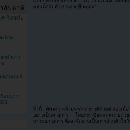
แทบจะเป็นอาเจ็กสาย โฮโฮโฮ แล้วนะ สมัยก่อนเ
ตอนนี้กลับหัวเราะง่ายขึ้นเยอะ”
ำสัปดาห์
ฟ้าในวิดีโอ
ละมินะ
ะแยกตัวจาก
ดง
วกเฮดเตอร์
ามนิยมมาก
2023
ทั้งนี้ คิมจงกุกเพิ่งประกาศข่าวดีด้วยตัวเองเ
อย่างเป็นทางการ โดยเขาเขียนจดหมายด้วยล
สาวนอกวงการ ซึ่งจะจัดงานเป็นการส่วนตัวในวันท