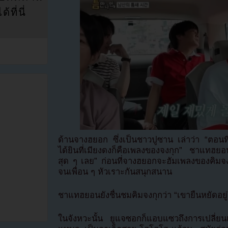
ที่นี่
ด้านจางฮยอก ซึ่งเป็นชาวปูซาน เล่าว่า “ตอนท
ได้ยินที่เมียงดงก็คือเพลงของจงกุก” ชาแทฮยอน
สุด ๆ เลย” ก่อนที่จางฮยอกจะฮัมเพลงของคิมจง
จนเพื่อน ๆ หัวเราะกันสนุกสนาน
ชาแทฮยอนยังชื่นชมคิมจงกุกว่า “เขายืนหยัดอย
ในจังหวะนั้น ยูแจซอกก็แอบแซวถึงการเปลี่ยนแ