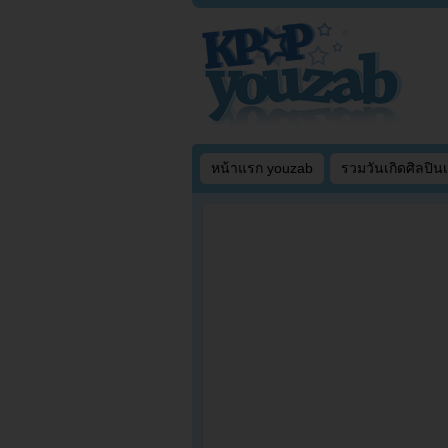
หน้าแรก youzab
รวมวันเกิดศิลปิน