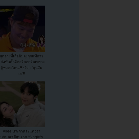
สุดฮา!!พี่เสือคิมจุงกุกแพ้การ
ข่งขันตั๊กจีต่อจีซอกจินเพราะ
ผู้ชมตะโกนเชียร์ว่า "ยุนอึน
เฮ"!!
Ailee ประกาศจะแต่งงา
นกับชเวชีฮุนจาก “Single’s