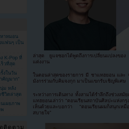
ัญหาหมอน
ังแฟนๆ เป็น
ล่าสุด ยูแจซอกได้พูดถึงการเปลี่ยนแปลงของ
ง K-Pop ที่
แต่งงาน
็วที่สุด
้งในวัน
ในตอนล่าสุดของรายการ มี ชาแทฮยอน และ จางฮยอ
้สำคัญมาก”
มังกรร่วมกับคิมจงกุก มาเป็นแขกรับเชิญพิเศษ
ุ่ม หลัง
ีวิตล่าสุด
ระหว่างการเดินทาง ทั้งสามได้รำลึกถึงช่วงสม
แทฮยอนเล่าว่า “ตอนเรียนสถาบันศิลปะแห่งกรุงโซ
ยอนเผยภาพ
เห็นด้วยและบอกว่า “ตอนเรียนผมก็สนุกเหมือนก
าพ
สบายใจ”
่อติดตาม