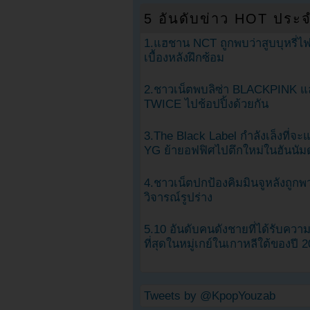
5 อันดับข่าว HOT ประจ
1.แฮชาน NCT ถูกพบว่าสูบบุหรี่ไฟ
เบื้องหลังฝึกซ้อม
2.ชาวเน็ตพบลิซ่า BLACKPINK แ
TWICE ไปช้อปปิ้งด้วยกัน
3.The Black Label กำลังเล็งที่จ
YG ย้ายอฟฟิศไปตึกใหม่ในฮันนัม
4.ชาวเน็ตปกป้องคิมมินจูหลังถูกพ
วิจารณ์รูปร่าง
5.10 อันดับคนดังชายที่ได้รับคว
ที่สุดในหมู่เกย์ในเกาหลีใต้ของปี 
Tweets by @KpopYouzab