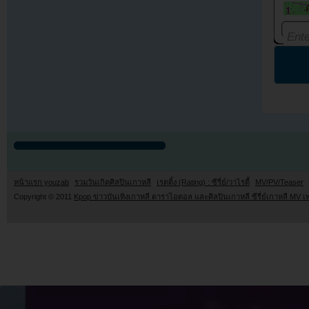
หน้าแรก youzab
รวมวันเกิดศิลปินเกาหลี
เรตติ้ง (Rating) : ซีรี่ย์/วาไรตี้
MV/PV/Teaser
Copyright © 2011
Kpop ข่าวบันเทิงเกาหลี ดาราไอดอล และศิลปินเกาหลี ซีรี่ย์เกาหลี MV เ