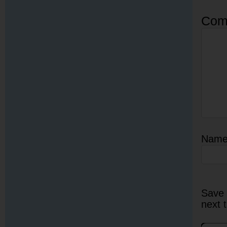
Com
Nam
Save 
next 