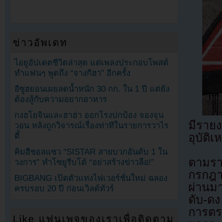
ข่าวอัพเดท
ไอยูอัปเดตชีวิตล่าสุด แต่เพลงประกอบโพสต์
ทำแฟนๆ พูดถึง “จางกีฮา” อีกครั้ง
อีซูฮยอนเผยลดน้ำหนัก 30 กก. ใน 1 ปี แต่ยัง
ต้องสู้กับความอยากอาหาร
กงฮโยจินและฮาฮ่า ออกโรงปกป้อง จองจุน
มีราย
วอน หลังถูกวิจารณ์เรื่องท่าทีในรายการวาไร
ตี้
อุบัติ
คิมฮีชอลแซว “SISTAR สายบวกอันดับ 1 ใน
ตามราย
วงการ” ทำโซยูรีบโต้ “อย่าสร้างข่าวลือ!”
กรกฎาคม
BIGBANG เปิดตัวแท่งไฟเวอร์ชั่นใหม่ ฉลอง
ผ่านม
ครบรอบ 20 ปี ก่อนเวิลด์ทัวร์
ดับ-ดง
การตรว
Like แฟนเพจของเราเพื่อติดตาม