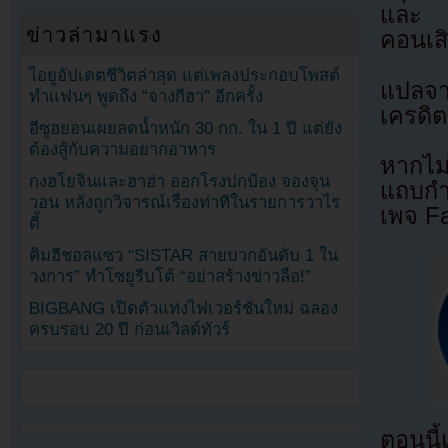
และ อ
ข่าวล่ามาแรง
คอนเสิร
ไอยูอัปเดตชีวิตล่าสุด แต่เพลงประกอบโพสต์
แปลจ
ทำแฟนๆ พูดถึง “จางกีฮา” อีกครั้ง
เครดิต
อีซูฮยอนเผยลดน้ำหนัก 30 กก. ใน 1 ปี แต่ยัง
ต้องสู้กับความอยากอาหาร
หากไม
กงฮโยจินและฮาฮ่า ออกโรงปกป้อง จองจุน
แถบกำล
วอน หลังถูกวิจารณ์เรื่องท่าทีในรายการวาไร
เพจ F
ตี้
คิมฮีชอลแซว “SISTAR สายบวกอันดับ 1 ใน
วงการ” ทำโซยูรีบโต้ “อย่าสร้างข่าวลือ!”
BIGBANG เปิดตัวแท่งไฟเวอร์ชั่นใหม่ ฉลอง
ครบรอบ 20 ปี ก่อนเวิลด์ทัวร์
ตอนนี