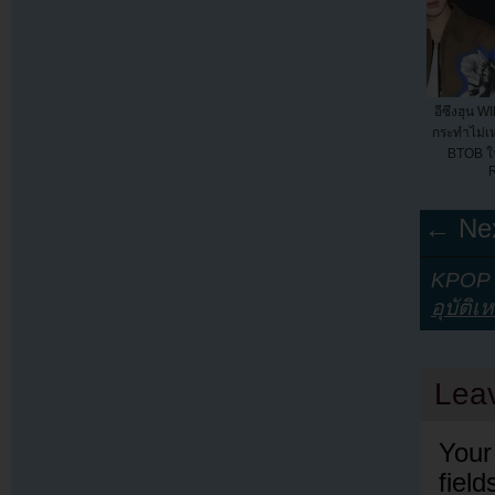
อีซึงฮุน 
กระทำไม่เ
BTOB ใ
R
← Nex
KPOP Y
อุบัติเห
Lea
Your
fiel