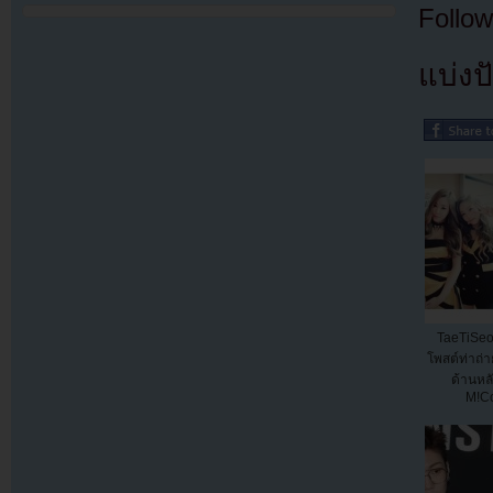
Follow
แบ่งปั
TaeTiSe
โพสต์ท่าถ่า
ด้านหล
M!C