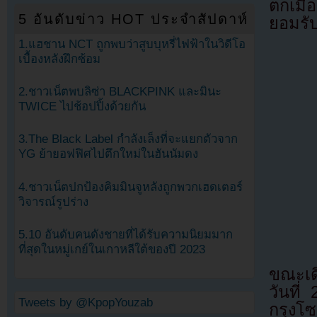
ตกเมื
5 อันดับข่าว HOT ประจำสัปดาห์
ยอมรั
1.แฮชาน NCT ถูกพบว่าสูบบุหรี่ไฟฟ้าในวิดีโอ
เบื้องหลังฝึกซ้อม
2.ชาวเน็ตพบลิซ่า BLACKPINK และมินะ
TWICE ไปช้อปปิ้งด้วยกัน
3.The Black Label กำลังเล็งที่จะแยกตัวจาก
YG ย้ายอฟฟิศไปตึกใหม่ในฮันนัมดง
4.ชาวเน็ตปกป้องคิมมินจูหลังถูกพวกเฮดเตอร์
วิจารณ์รูปร่าง
5.10 อันดับคนดังชายที่ได้รับความนิยมมาก
ที่สุดในหมู่เกย์ในเกาหลีใต้ของปี 2023
ขณะเด
วันที่
Tweets by @KpopYouzab
กรุงโซ