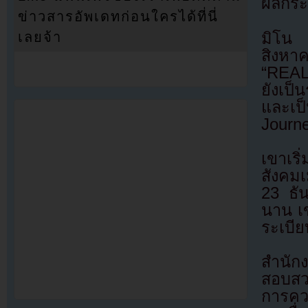
ผลกระท
ข่าวสารอัพเดทก่อนใครได้ที่นี่
มิโน 
เลยจ้า
สิงหา
“REAL
ยังเป
และเป
Journe
เขาเริ
สังคมเ
23 ธั
นาน เข
ระเบีย
สำนัก
สอบสวน
การคว