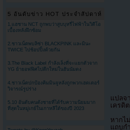
5 อันดับข่าว HOT ประจำสัปดาห์
1.แฮชาน NCT ถูกพบว่าสูบบุหรี่ไฟฟ้าในวิดีโอ
เบื้องหลังฝึกซ้อม
2.ชาวเน็ตพบลิซ่า BLACKPINK และมินะ
TWICE ไปช้อปปิ้งด้วยกัน
3.The Black Label กำลังเล็งที่จะแยกตัวจาก
YG ย้ายอฟฟิศไปตึกใหม่ในฮันนัมดง
4.ชาวเน็ตปกป้องคิมมินจูหลังถูกพวกเฮดเตอร์
วิจารณ์รูปร่าง
แปลจ
5.10 อันดับคนดังชายที่ได้รับความนิยมมาก
เครดิต
ที่สุดในหมู่เกย์ในเกาหลีใต้ของปี 2023
หากไม
แถบกำล