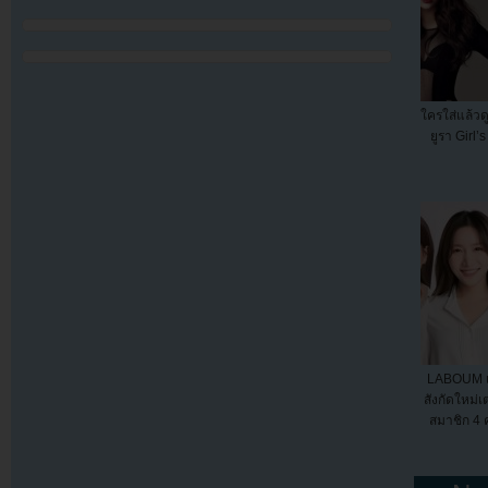
ใครใส่แล้วด
ยูรา Girl’
LABOUM เ
สังกัดใหม่เ
สมาชิก 4 