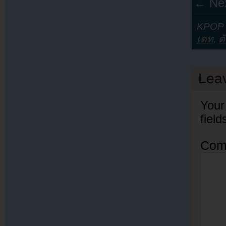
← Nex
KPOP Y
เดท
,
ต
Lea
Your
fiel
Com