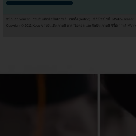
หน้าแรก youzab
รวมวันเกิดศิลปินเกาหลี
เรตติ้ง (Rating) : ซีรี่ย์/วาไรตี้
MV/PV/Teaser
Copyright © 2011
Kpop ข่าวบันเทิงเกาหลี ดาราไอดอล และศิลปินเกาหลี ซีรี่ย์เกาหลี MV เ