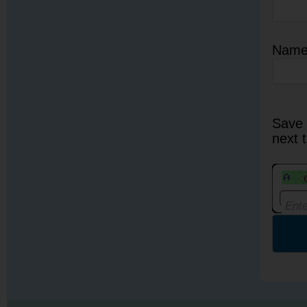
Nam
Save 
next 