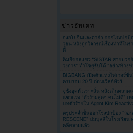
ข่าวอัพเดท
กงฮโยจินและฮาฮ่า ออกโรงปกป้อ
วอน หลังถูกวิจารณ์เรื่องท่าทีใน
ตี้
คิมฮีชอลแซว “SISTAR สายบวกอั
วงการ” ทำโซยูรีบโต้ “อย่าสร้างข่
BIGBANG เปิดตัวแท่งไฟเวอร์ชั่
ครบรอบ 20 ปี ก่อนเวิลด์ทัวร์
จูซังอุคหัวเราะลั่น หลังเดินตลาด
แซวแรง “ตัวร้ายสุดๆ คนไม่ดี” เห
บทตัวร้ายใน Agent Kim Reactiv
ครูประจำชั้นออกโรงปกป้อง “วอน
RESCENE” ปมบูลลี่ในโรงเรียน 
คลี่คลายแล้ว