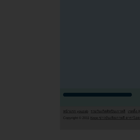
หน้าแรก youzab
รวมวันเกิดศิลปินเกาหลี
เรตติ้ง (
Copyright © 2011
Kpop ข่าวบันเทิงเกาหลี ดาราไอดอ