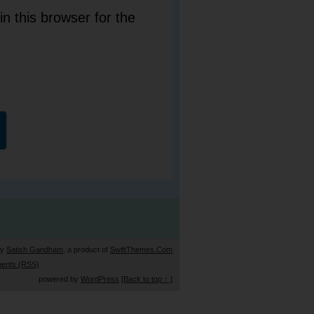
n this browser for the
by
Satish Gandham
, a product of
SwiftThemes.Com
ents (RSS)
powered by
WordPress
[Back to top ↑ ]