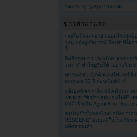
Tweets by @KpopYouzab
ข่าวล่ามาแรง
กงฮโยจินและฮาฮ่า ออกโรงปกป้อ
วอน หลังถูกวิจารณ์เรื่องท่าทีใน
ตี้
คิมฮีชอลแซว “SISTAR สายบวกอั
วงการ” ทำโซยูรีบโต้ “อย่าสร้างข่
BIGBANG เปิดตัวแท่งไฟเวอร์ชั่
ครบรอบ 20 ปี ก่อนเวิลด์ทัวร์
จูซังอุคหัวเราะลั่น หลังเดินตลาด
แซวแรง “ตัวร้ายสุดๆ คนไม่ดี” เห
บทตัวร้ายใน Agent Kim Reactiv
ครูประจำชั้นออกโรงปกป้อง “วอน
RESCENE” ปมบูลลี่ในโรงเรียน 
คลี่คลายแล้ว