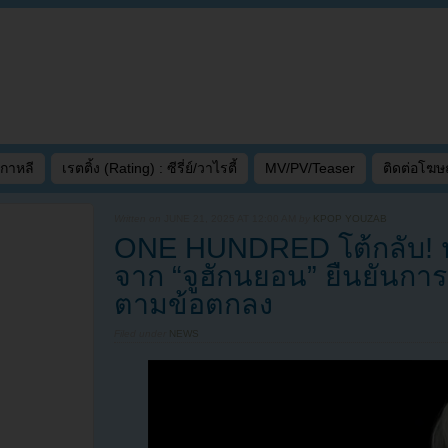
เกาหลี
เรตติ้ง (Rating) : ซีรี่ย์/วาไรตี้
MV/PV/Teaser
ติดต่อโฆ
Written on
JUNE 21, 2025 AT 12:00 AM
by
KPOP YOUZAB
ONE HUNDRED โต้กลับ! ป
จาก “จูฮักนยอน” ยืนยันกา
ตามข้อตกลง
Filed under
NEWS