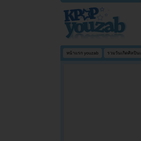
หน้าแรก youzab
รวมวันเกิดศิลปิน