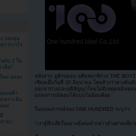
ง จองจุน
รายการวาไร
นดับ 1 ใน
าวลือ!”
หลังจาก จูฮักนยอน อดีตสมาชิกวง THE BOYZ
นใหม่ ฉลอง
เชียลเมื่อวันที่ 20 มิถุนายน โดยอ้างว่าทางต
ออกจากวงและยุติสัญญาโดยไม่มีเหตุผลอั
เจอแม่ค้า
แถลงการณ์ตอบโต้แบบไม่อ้อมค้อม
ตุเพราะอิน
ated
ในแถลงการณ์ของ ONE HUNDRED ระบุว่า:
อี
ดราม่า
“เรารู้สึกเสียใจอย่างยิ่งต่อคำกล่าวอ้างฝ่ายเดี