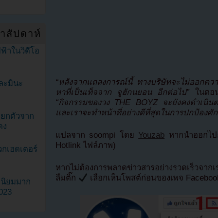
ำสัปดาห์
ฟ้าในวิดีโอ
“หลังจากแถลงการณ์นี้ ทางบริษัทจะไม่ออกความเ
ละมินะ
หาที่เป็นเท็จจาก จูฮักนยอน อีกต่อไป”
ในตอน
“กิจกรรมของวง THE BOYZ จะยังคงดำเนินต่
และเราจะทำหน้าที่อย่างดีที่สุดในการปกป้องศักดิ
ะแยกตัวจาก
ดง
แปลจาก soompi โดย
Youzab
หากนำออกไปกร
Hotlink ไฟล์ภาพ)
วกเฮดเตอร์
หากไม่ต้องการพลาดข่าวสารอย่างรวดเร็วจาก
ลืมติ๊ก
เลือกเห็นโพสต์ก่อนของเพจ Facebo
ามนิยมมาก
2023