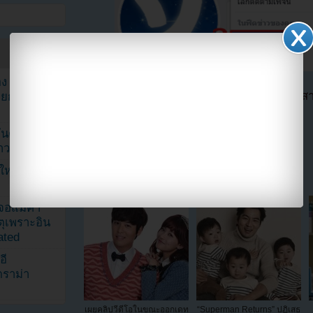
ง จองจุน
ตอนนี้แฟนๆสามารถติดตามเราได้อีกช่องทางสา
รายการวาไร
==>>
IG YOUZAB
นดับ 1 ใน
แบ่งปัน link นี้ไปยัง
าวลือ!”
นใหม่ ฉลอง
เจอแม่ค้า
ตุเพราะอิน
ated
อี
ดราม่า
เผยคลิปวีดีโอในขณะออกเดท
“Superman Returns” ปฏิเสธ