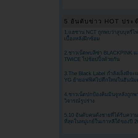
5 อันดับข่าว HOT ประจ
1.แฮชาน NCT ถูกพบว่าสูบบุหรี่ไฟ
เบื้องหลังฝึกซ้อม
2.ชาวเน็ตพบลิซ่า BLACKPINK แ
TWICE ไปช้อปปิ้งด้วยกัน
3.The Black Label กำลังเล็งที่จ
YG ย้ายอฟฟิศไปตึกใหม่ในฮันนัม
4.ชาวเน็ตปกป้องคิมมินจูหลังถูกพ
วิจารณ์รูปร่าง
5.10 อันดับคนดังชายที่ได้รับคว
ที่สุดในหมู่เกย์ในเกาหลีใต้ของปี 