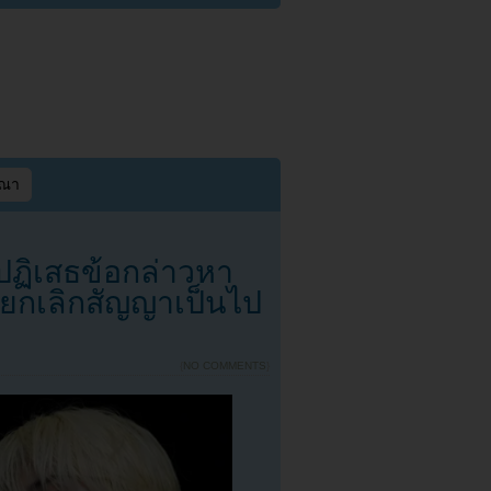
ษณา
ฏิเสธข้อกล่าวหา
รยกเลิกสัญญาเป็นไป
{
NO COMMENTS
}