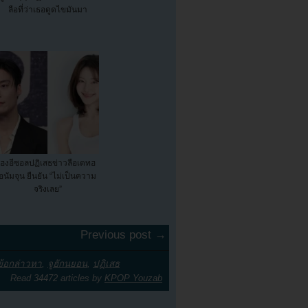
ลือที่ว่าเธอดูดไขมันมา
ฮงอีซอลปฏิเสธข่าวลือเดทฮ
อนัมจุน ยืนยัน “ไม่เป็นความ
จริงเลย”
Previous post →
ข้อกล่าวหา
,
จูฮักนยอน
,
ปฏิเสธ
Read 34472 articles by
KPOP Youzab