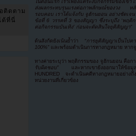
ในตอนแรก เราเพียงแค่ระงับกิจกรรมของเขา เนื่
ส่งผลกระทบรุนแรงต่อภาพลักษณ์ของวง หลั
่อติดตาม
รอบคอบ เราได้แจ้งกับ จูฮักนยอน อย่างชัดเจนว
ที่นี่
ข้อที่ 6 วรรคที่ 3 ของสัญญา ซึ่งระบุถึง ‘พฤต
ต่อกิจกรรมบันเทิง’ ก่อนจะตัดสินใจยุติสัญญา”
ต้นสังกัดยังเน้นย้ำว่า
“การยุติสัญญาเป็นไปตา
100%”
และพร้อมดำเนินการทางกฎหมาย หากจูฮ
ทางค่ายระบุว่า พฤติกรรมของ จูฮักนยอน คือก
รับผิดชอบ”
และหากเขายังออกมาให้ข้อมูล
HUNDRED จะดำเนินคดีทางกฎหมายอย่างถึงที่
หน่วยงานที่เกี่ยวข้อง