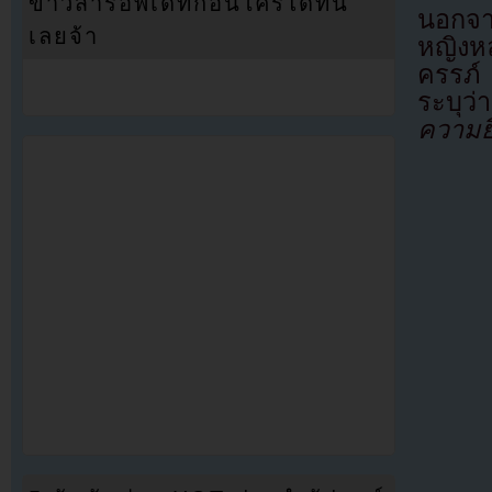
ข่าวสารอัพเดทก่อนใครได้ที่นี่
นอกจาก
เลยจ้า
หญิงห
ครรภ์
ระบุว
ความย