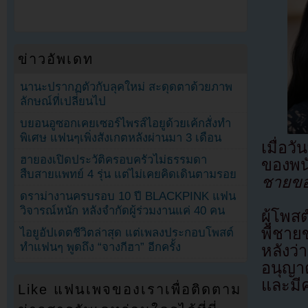
ข่าวอัพเดท
นานะปรากฏตัวกับลุคใหม่ สะดุดตาด้วยภาพ
ลักษณ์ที่เปลี่ยนไป
บยอนอูซอกเคยเซอร์ไพรส์ไอยูด้วยเค้กสั่งทำ
พิเศษ แฟนๆเพิ่งสังเกตหลังผ่านมา 3 เดือน
เมื่อ
ฮายองเปิดประวัติครอบครัวไม่ธรรมดา
ของพน
สืบสายแพทย์ 4 รุ่น แต่ไม่เคยคิดเดินตามรอย
ชายขอ
ดราม่างานครบรอบ 10 ปี BLACKPINK แฟน
วิจารณ์หนัก หลังจำกัดผู้ร่วมงานแค่ 40 คน
ผู้โพส
พี่ชา
ไอยูอัปเดตชีวิตล่าสุด แต่เพลงประกอบโพสต์
ทำแฟนๆ พูดถึง “จางกีฮา” อีกครั้ง
หลังว่
อนุญาต
และมี
Like แฟนเพจของเราเพื่อติดตาม