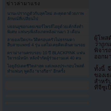
ข่าวล่ามาแรง
นานะปรากฏตัวกับลุคใหม่ สะดุดตาด้วยภาพ
ลักษณ์ที่เปลี่ยนไป
บยอนอูซอกเคยเซอร์ไพรส์ไอยูด้วยเค้กสั่งทำ
พิเศษ แฟนๆเพิ่งสังเกตหลังผ่านมา 3 เดือน
ผู้โพส
ฮายองเปิดประวัติครอบครัวไม่ธรรมดา
ว่าถู
สืบสายแพทย์ 4 รุ่น แต่ไม่เคยคิดเดินตามรอย
พิจาร
ดราม่างานครบรอบ 10 ปี BLACKPINK แฟน
ออกมาใ
วิจารณ์หนัก หลังจำกัดผู้ร่วมงานแค่ 40 คน
ไอยูอัปเดตชีวิตล่าสุด แต่เพลงประกอบโพสต์
ทั้งนี
ทำแฟนๆ พูดถึง “จางกีฮา” อีกครั้ง
ของเธอ
สำหรับ
ที่จีซู