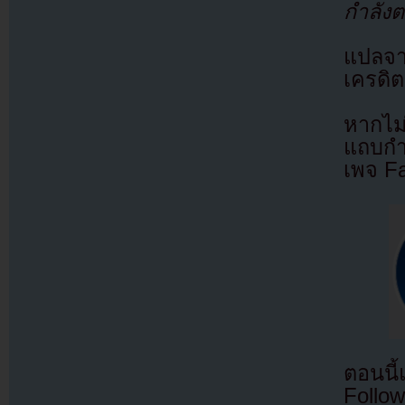
กำลังต
แปลจ
เครดิต
หากไม
แถบกำล
เพจ F
ตอนนี
Follow