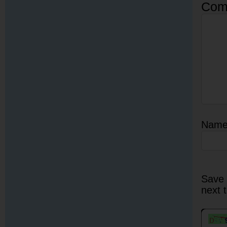
Com
Nam
Save 
next 