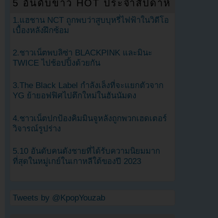
5 อันดับข่าว HOT ประจำสัปดาห์
1.แฮชาน NCT ถูกพบว่าสูบบุหรี่ไฟฟ้าในวิดีโอ
เบื้องหลังฝึกซ้อม
2.ชาวเน็ตพบลิซ่า BLACKPINK และมินะ
TWICE ไปช้อปปิ้งด้วยกัน
3.The Black Label กำลังเล็งที่จะแยกตัวจาก
YG ย้ายอฟฟิศไปตึกใหม่ในฮันนัมดง
4.ชาวเน็ตปกป้องคิมมินจูหลังถูกพวกเฮดเตอร์
วิจารณ์รูปร่าง
5.10 อันดับคนดังชายที่ได้รับความนิยมมาก
ที่สุดในหมู่เกย์ในเกาหลีใต้ของปี 2023
Tweets by @KpopYouzab