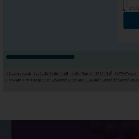
หน้าแรก youzab
รวมวันเกิดศิลปินเกาหลี
เรตติ้ง (Rating) : ซีรี่ย์/วาไรตี้
MV/PV/Teaser
Copyright © 2011
Kpop ข่าวบันเทิงเกาหลี ดาราไอดอล และศิลปินเกาหลี ซีรี่ย์เกาหลี MV เ