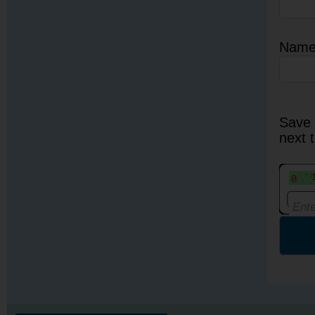
Nam
Save 
next 