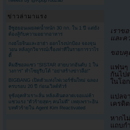
Tweets by @KpopYouzab
ข่าวล่ามาแรง
อีซูฮยอนเผยลดน้ำหนัก 30 กก. ใน 1 ปี แต่ยัง
เราขอ
ต้องสู้กับความอยากอาหาร
และคว
กงฮโยจินและฮาฮ่า ออกโรงปกป้อง จองจุน
วอน หลังถูกวิจารณ์เรื่องท่าทีในรายการวาไร
ขอบคุ
ตี้
คิมฮีชอลแซว “SISTAR สายบวกอันดับ 1 ใน
แฟนๆ 
วงการ” ทำโซยูรีบโต้ “อย่าสร้างข่าวลือ!”
กันไป
BIGBANG เปิดตัวแท่งไฟเวอร์ชั่นใหม่ ฉลอง
ในโอก
ครบรอบ 20 ปี ก่อนเวิลด์ทัวร์
แปลจ
จูซังอุคหัวเราะลั่น หลังเดินตลาดเจอแม่ค้า
แซวแรง “ตัวร้ายสุดๆ คนไม่ดี” เหตุเพราะอิน
เครดิต
บทตัวร้ายใน Agent Kim Reactivated
หากไม
แถบกำล