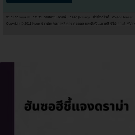
หน้าแรก youzab
รวมวันเกิดศิลปินเกาหลี
เรตติ้ง (Rating) : ซีรี่ย์/วาไรตี้
MV/PV/Teaser
Copyright © 2011
Kpop ข่าวบันเทิงเกาหลี ดาราไอดอล และศิลปินเกาหลี ซีรี่ย์เกาหลี MV เ