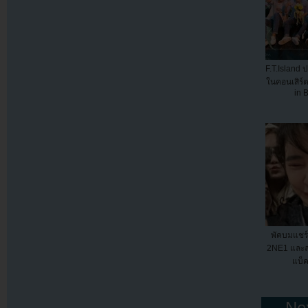
F.T.Island
ในคอนเสิร์ต
in 
พัคบมแชร
2NE1 และล
แบ็ค
← Nex