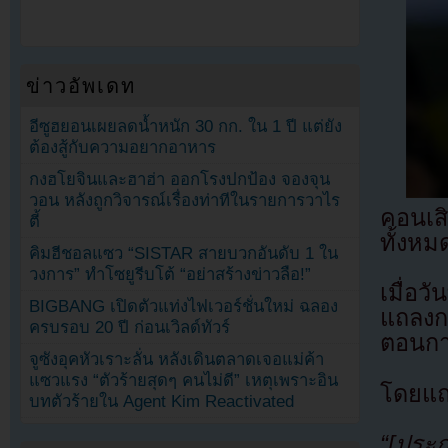
ข่าวอัพเดท
อีซูฮยอนเผยลดน้ำหนัก 30 กก. ใน 1 ปี แต่ยัง
ต้องสู้กับความอยากอาหาร
กงฮโยจินและฮาฮ่า ออกโรงปกป้อง จองจุน
วอน หลังถูกวิจารณ์เรื่องท่าทีในรายการวาไร
คอนเส
ตี้
ทั้งหม
คิมฮีชอลแซว “SISTAR สายบวกอันดับ 1 ใน
วงการ” ทำโซยูรีบโต้ “อย่าสร้างข่าวลือ!”
เมื่อว
BIGBANG เปิดตัวแท่งไฟเวอร์ชั่นใหม่ ฉลอง
แถลงกา
ครบรอบ 20 ปี ก่อนเวิลด์ทัวร์
ตอนกา
จูซังอุคหัวเราะลั่น หลังเดินตลาดเจอแม่ค้า
แซวแรง “ตัวร้ายสุดๆ คนไม่ดี” เหตุเพราะอิน
โดยแถล
บทตัวร้ายใน Agent Kim Reactivated
“[ประ