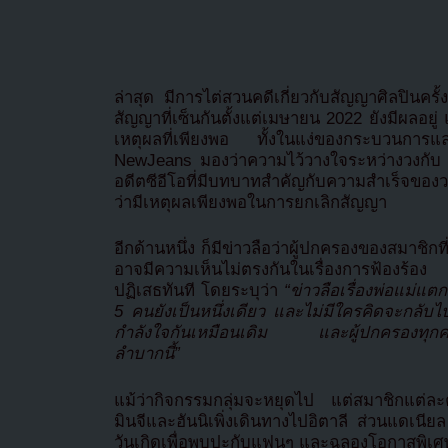
ล่าสุด มีการไต่สวนคดีเกี่ยวกับสัญญาศิลปินคร
สัญญาที่เซ็นกันตั้งแต่เมษายน 2022 ยังมีผลอยู
เหตุผลที่เพียงพอ ทั้งในแง่ของกระบวนการ
NewJeans มองว่าความไว้วางใจระหว่างวงกับ AD
อดีตซีอีโอที่มีบทบาทสำคัญกับความสำเร็จขอ
ว่ามีเหตุผลเพียงพอในการยกเลิกสัญญา
อีกด้านหนึ่ง ก็มีข่าวลือว่าผู้ปกครองของสมาชิกที
อาจมีความเห็นไม่ตรงกันในเรื่องการฟ้องร
ปฏิเสธทันที โดยระบุว่า
“ข่าวลือเรื่องพ่อแม่แต
5 คนยังเป็นหนึ่งเดียว และไม่มีใครคิดจะกลับไป
กำลังใจกันเหมือนเดิม และผู้ปกครองทุกคนก
ลำบากนี้”
แม้ว่ากิจกรรมกลุ่มจะหยุดไป แต่สมาชิกแต่ละ
มินจีและฮันนิเพิ่งเดินทางไปอิตาลี ส่วนแดเนีย
วันเกิดเพื่อพบปะกับแฟนๆ และฉลองโอกาสพิเ