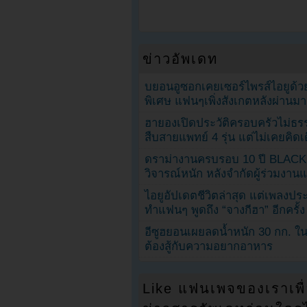
ข่าวอัพเดท
บยอนอูซอกเคยเซอร์ไพรส์ไอยูด้วย
พิเศษ แฟนๆเพิ่งสังเกตหลังผ่านมา
ฮายองเปิดประวัติครอบครัวไม่ธ
สืบสายแพทย์ 4 รุ่น แต่ไม่เคยคิ
ดราม่างานครบรอบ 10 ปี BLAC
วิจารณ์หนัก หลังจำกัดผู้ร่วมงาน
ไอยูอัปเดตชีวิตล่าสุด แต่เพลงป
ทำแฟนๆ พูดถึง “จางกีฮา” อีกครั้ง
อีซูฮยอนเผยลดน้ำหนัก 30 กก. ใน 
ต้องสู้กับความอยากอาหาร
Like แฟนเพจของเราเพื