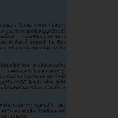
ั้งแรกแล้ว โดยฝั่ง ADOR ยืนยันว่า
่ และมองว่าการยกเลิกสัญญานั้นไม่มี
และเนื้อหา ขณะที่ทีมกฎหมายของ
OR พังลงตั้งแต่ตอนที่ มิน ฮีจิน
งวง ถูกปลดออกจากตำแหน่ง จึงเห็น
่ยังเป็นผู้เยาว์อย่างฮเยอินและแฮริน
้อง แต่ครอบครัวก็ออกแถลงการณ์
กแยกไม่เป็นความจริงเลย สมาชิกทั้ง
อยู่กับ HYBE อีกแล้ว เด็กๆ ยังให้
็สามัคคีกันมากในช่วงเวลาที่ยาก
คนก็ยังคงมีตารางงานส่วนตัว เช่น
ล แฮริน และฮเยอิน ก็ไปเยี่ยมคาเฟ่
ศษของแต่ละคน