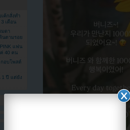
เค้กสั่งทำ
 3 เดือน
รรมดา
ดเดินตามรอย
KPINK แฟน
แค่ 40 คน
ระกอบโพสต์
1 ปี แต่ยัง