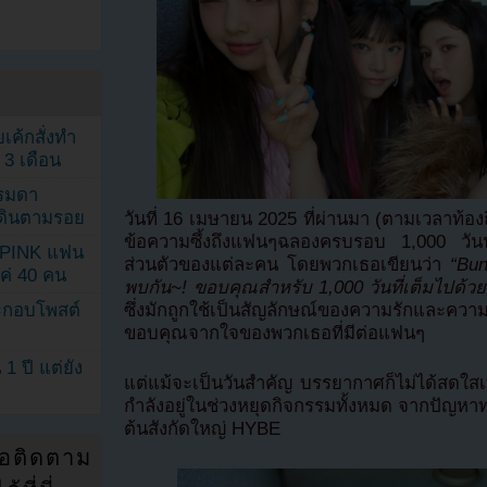
เค้กสั่งทำ
 3 เดือน
รรมดา
ดเดินตามรอย
วันที่ 16 เมษายน 2025 ที่ผ่านมา (ตามเวลาท้อ
ข้อความซึ้งถึงแฟนๆฉลองครบรอบ 1,000 วันนับต
KPINK แฟน
ส่วนตัวของแต่ละคน โดยพวกเธอเขียนว่า
“Bun
แค่ 40 คน
พบกัน~! ขอบคุณสำหรับ 1,000 วันที่เต็มไปด้
ระกอบโพสต์
ซึ่งมักถูกใช้เป็นสัญลักษณ์ของความรักและความ
ขอบคุณจากใจของพวกเธอที่มีต่อแฟนๆ
1 ปี แต่ยัง
แต่แม้จะเป็นวันสำคัญ บรรยากาศก็ไม่ได้สดใสเ
กำลังอยู่ในช่วงหยุดกิจกรรมทั้งหมด จากปัญ
ต้นสังกัดใหญ่ HYBE
่อติดตาม