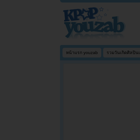
หน้าแรก youzab
รวมวันเกิดศิลปิน