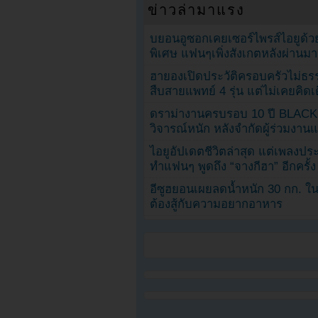
ข่าวล่ามาแรง
บยอนอูซอกเคยเซอร์ไพรส์ไอยูด้วย
พิเศษ แฟนๆเพิ่งสังเกตหลังผ่านมา
ฮายองเปิดประวัติครอบครัวไม่ธ
สืบสายแพทย์ 4 รุ่น แต่ไม่เคยคิ
ดราม่างานครบรอบ 10 ปี BLAC
วิจารณ์หนัก หลังจำกัดผู้ร่วมงาน
ไอยูอัปเดตชีวิตล่าสุด แต่เพลงป
ทำแฟนๆ พูดถึง “จางกีฮา” อีกครั้ง
อีซูฮยอนเผยลดน้ำหนัก 30 กก. ใน 
ต้องสู้กับความอยากอาหาร