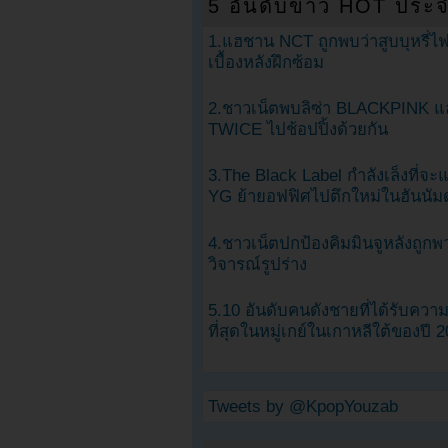
5 อันดับข่าว HOT ประจ
1.แฮชาน NCT ถูกพบว่าสูบบุหรี่ไฟ
เบื้องหลังฝึกซ้อม
2.ชาวเน็ตพบลิซ่า BLACKPINK แ
TWICE ไปช้อปปิ้งด้วยกัน
3.The Black Label กำลังเล็งที่จ
YG ย้ายอฟฟิศไปตึกใหม่ในฮันนัม
4.ชาวเน็ตปกป้องคิมมินจูหลังถูกพ
วิจารณ์รูปร่าง
5.10 อันดับคนดังชายที่ได้รับคว
ที่สุดในหมู่เกย์ในเกาหลีใต้ของปี 
Tweets by @KpopYouzab