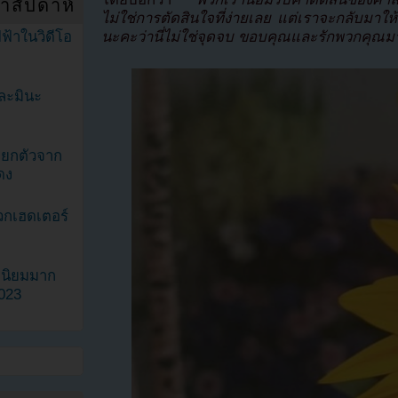
ำสัปดาห์
ไม่ใช่การตัดสินใจที่ง่ายเลย แต่เราจะกลับมาให้เ
นะคะว่านี่ไม่ใช่จุดจบ ขอบคุณและรักพวกคุณมา
ฟ้าในวิดีโอ
ละมินะ
ะแยกตัวจาก
ดง
วกเฮดเตอร์
ามนิยมมาก
2023