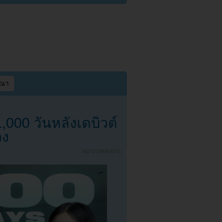
ษณา
00 วันหลังเดบิวต์
วง
{
NO COMMENTS
}