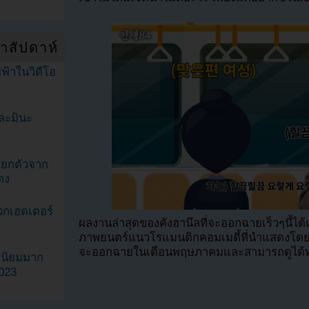
ำสัปดาห์
ฟ้าในวิดีโอ
ละมินะ
ะแยกตัวจาก
ดง
วกเฮดเตอร์
ผลงานล่าสุดของคังฮานึลที่จะออกฉายเร็วๆนี้ได
ภาพยนตร์แนวโรแมนติกคอมเมดี้ที่นำแสดงโดยโก
จะออกฉายในเดือนพฤษภาคมและสามารถดูได้ทา
ามนิยมมาก
2023