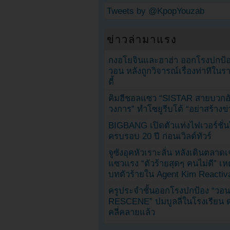
Tweets by @KpopYouzab
ข่าวล่ามาแรง
กงฮโยจินและฮาฮ่า ออกโรงปกป้อ
วอน หลังถูกวิจารณ์เรื่องท่าทีใน
ตี้
คิมฮีชอลแซว “SISTAR สายบวกอั
วงการ” ทำโซยูรีบโต้ “อย่าสร้างข่
BIGBANG เปิดตัวแท่งไฟเวอร์ชั่
ครบรอบ 20 ปี ก่อนเวิลด์ทัวร์
จูซังอุคหัวเราะลั่น หลังเดินตลาด
แซวแรง “ตัวร้ายสุดๆ คนไม่ดี” เห
บทตัวร้ายใน Agent Kim Reactiv
ครูประจำชั้นออกโรงปกป้อง “วอน
RESCENE” ปมบูลลี่ในโรงเรียน 
คลี่คลายแล้ว