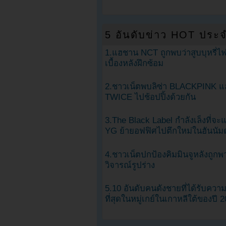
5 อันดับข่าว HOT ประจ
1.แฮชาน NCT ถูกพบว่าสูบบุหรี่ไฟ
เบื้องหลังฝึกซ้อม
2.ชาวเน็ตพบลิซ่า BLACKPINK แ
TWICE ไปช้อปปิ้งด้วยกัน
3.The Black Label กำลังเล็งที่จ
YG ย้ายอฟฟิศไปตึกใหม่ในฮันนัม
4.ชาวเน็ตปกป้องคิมมินจูหลังถูกพ
วิจารณ์รูปร่าง
5.10 อันดับคนดังชายที่ได้รับคว
ที่สุดในหมู่เกย์ในเกาหลีใต้ของปี 