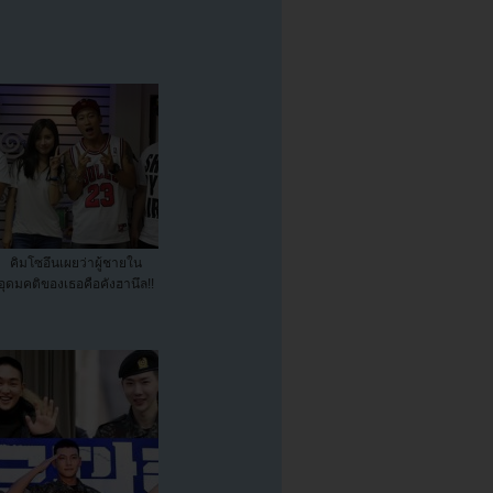
คิมโซอึนเผยว่าผู้ชายใน
อุดมคติของเธอคือคังฮานึล!!