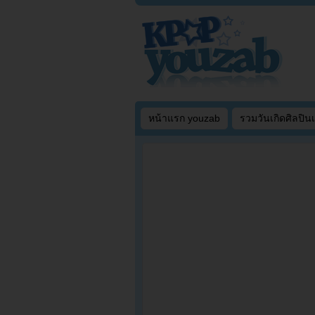
หน้าแรก youzab
รวมวันเกิดศิลปิน