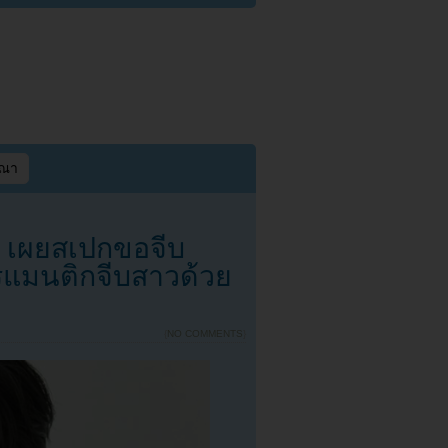
ษณา
! เผยสเปกขอจีบ
รแมนติกจีบสาวด้วย
{
NO COMMENTS
}