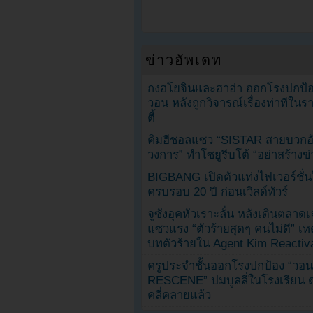
ข่าวอัพเดท
กงฮโยจินและฮาฮ่า ออกโรงปกป้อ
วอน หลังถูกวิจารณ์เรื่องท่าทีใน
ตี้
คิมฮีชอลแซว “SISTAR สายบวกอั
วงการ” ทำโซยูรีบโต้ “อย่าสร้างข่
BIGBANG เปิดตัวแท่งไฟเวอร์ชั่
ครบรอบ 20 ปี ก่อนเวิลด์ทัวร์
จูซังอุคหัวเราะลั่น หลังเดินตลาด
แซวแรง “ตัวร้ายสุดๆ คนไม่ดี” เห
บทตัวร้ายใน Agent Kim Reactiv
ครูประจำชั้นออกโรงปกป้อง “วอน
RESCENE” ปมบูลลี่ในโรงเรียน 
คลี่คลายแล้ว