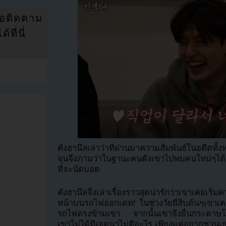
่อติดตาม
ที่นี่
คังฮานึลเล่าว่าที่ผ่านมาความสัมพันธ์ในอดีตท
จุนจึงภามว่าในฐานะคนดังเขาไปพบคนใหม่ๆได้อย่
ที่จะนัดบอด
คังฮานึลจึงเล่าเรื่องราวสุดน่ารักว่าเขาเคยเร
หน้าบนรถไฟออกเดท! ในช่วงวัยยี่สิบต้นๆเขาเคย
รถไฟตรงข้ามเขา จากนั้นเขาจึงยื่นกระดาษโ
เขาไม่ได้มีเจตนาไม่ดีอะไร เพียงแค่อยากชวนเ