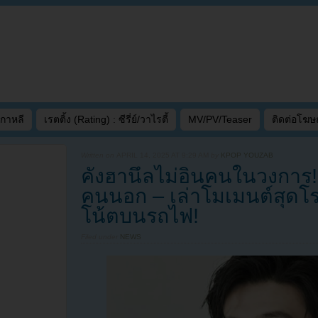
เกาหลี
เรตติ้ง (Rating) : ซีรี่ย์/วาไรตี้
MV/PV/Teaser
ติดต่อโฆ
Written on
APRIL 14, 2025 AT 9:29 AM
by
KPOP YOUZAB
คังฮานึลไม่อินคนในวงการ
คนนอก – เล่าโมเมนต์สุดโ
โน้ตบนรถไฟ!
Filed under
NEWS