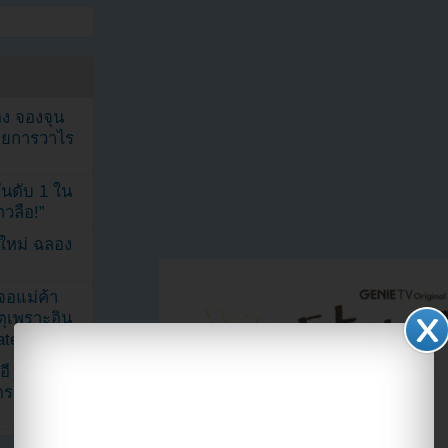
ง จองจุน
รายการวาไร
นดับ 1 ใน
าวลือ!”
นใหม่ ฉลอง
เจอแม่ค้า
ตุเพราะอิน
ated
อี
ดราม่า