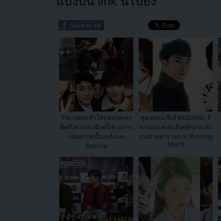
แบ่งปัน link นี้ไปยัง
The Heirs ทำให้แฟนๆละคร
คูฮเยซอน,ซึงรี BIGBANG, อี
คิดถึงพวกเขาอีกครั้งด้วยการ
ซางยุนและคนอื่นๆอีกมากเข้า
ปล่อยภาพเบื้องหลังและ
ร่วมถ่ายทำรายการ ‘Running
Man’!!
ข้อความ