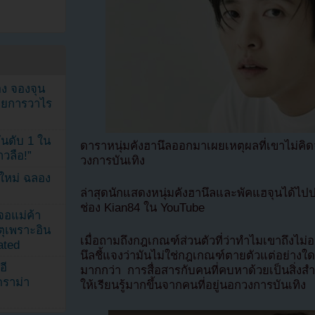
ง จองจุน
รายการวาไร
นดับ 1 ใน
ดาราหนุ่มคังฮานึลออกมาเผยเหตุผลที่เขาไม่
าวลือ!”
วงการบันเทิง
นใหม่ ฉลอง
ล่าสุดนักแสดงหนุ่มคังฮานึลและพัคแฮจุนได้ไ
ช่อง Kian84 ใน YouTube
เจอแม่ค้า
ตุเพราะอิน
เมื่อถามถึงกฎเกณฑ์ส่วนตัวที่ว่าทำไมเขาถึงไ
ated
นึลชี้แจงว่ามันไม่ใช่กฎเกณฑ์ตายตัวแต่อย่
อี
มากกว่า การสื่อสารกับคนที่คบหาด้วยเป็นสิ่งสำ
ดราม่า
ให้เรียนรู้มากขึ้นจากคนที่อยู่นอกวงการบันเทิง