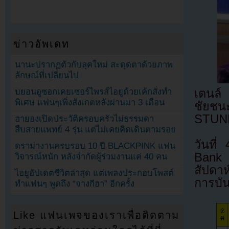
ข่าวอัพเดท
นานะปรากฏตัวกับลุคใหม่ สะดุดตาด้วยภาพ
ลักษณ์ที่เปลี่ยนไป
บยอนอูซอกเคยเซอร์ไพรส์ไอยูด้วยเค้กสั่งทำ
เตนล์ 
พิเศษ แฟนๆเพิ่งสังเกตหลังผ่านมา 3 เดือน
ชัยชน
STUN
ฮายองเปิดประวัติครอบครัวไม่ธรรมดา
สืบสายแพทย์ 4 รุ่น แต่ไม่เคยคิดเดินตามรอย
วันที
ดราม่างานครบรอบ 10 ปี BLACKPINK แฟน
Bank 
วิจารณ์หนัก หลังจำกัดผู้ร่วมงานแค่ 40 คน
สัปดาห
ไอยูอัปเดตชีวิตล่าสุด แต่เพลงประกอบโพสต์
การบัน
ทำแฟนๆ พูดถึง “จางกีฮา” อีกครั้ง
Like แฟนเพจของเราเพื่อติดตาม