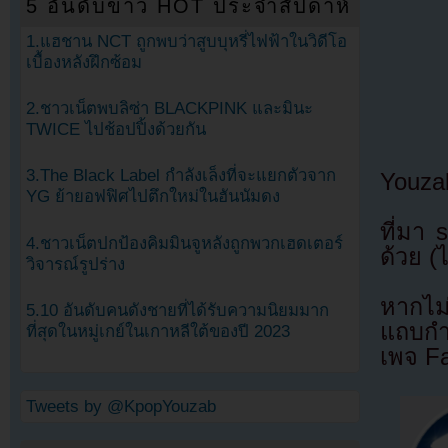
5 อันดับข่าว HOT ประจำสัปดาห์
1.แฮชาน NCT ถูกพบว่าสูบบุหรี่ไฟฟ้าในวิดีโอ
เบื้องหลังฝึกซ้อม
2.ชาวเน็ตพบลิซ่า BLACKPINK และมินะ
TWICE ไปช้อปปิ้งด้วยกัน
3.The Black Label กำลังเล็งที่จะแยกตัวจาก
Youza
YG ย้ายอฟฟิศไปตึกใหม่ในฮันนัมดง
ที่มา
4.ชาวเน็ตปกป้องคิมมินจูหลังถูกพวกเฮดเตอร์
ด้วย (
วิจารณ์รูปร่าง
หากไม
5.10 อันดับคนดังชายที่ได้รับความนิยมมาก
แถบกำล
ที่สุดในหมู่เกย์ในเกาหลีใต้ของปี 2023
เพจ F
Tweets by @KpopYouzab