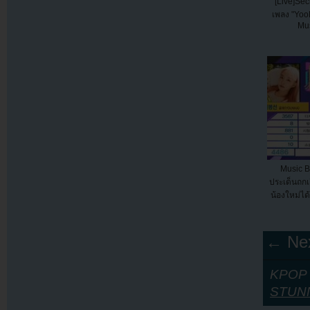
[Live]Sec
เพลง "Yo
Mu
Music B
ประเด็นถกเถ
น้องใหม่ได้
← Nex
KPOP Y
STUN