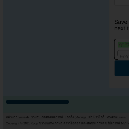
Save 
next 
หน้าแรก youzab
รวมวันเกิดศิลปินเกาหลี
เรตติ้ง (Rating) : ซีรี่ย์/วาไรตี้
MV/PV/Teaser
Copyright © 2011
Kpop ข่าวบันเทิงเกาหลี ดาราไอดอล และศิลปินเกาหลี ซีรี่ย์เกาหลี MV เ