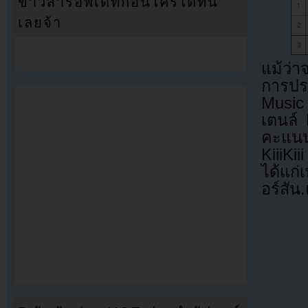
ข่าวสารอัพเดทก่อนใครได้ที่นี่
เลยจ้า
แม้ว่า
การปร
Music 
เตนล์
คะแนน
KiiiK
ได้แก
อร์สัน