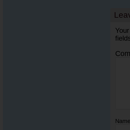
Lea
Your
fiel
Com
Nam