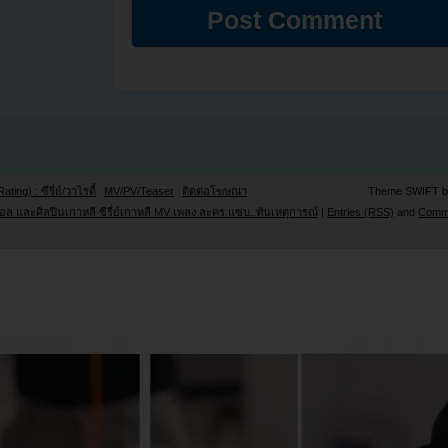
Rating) : ซีรี่ย์/วาไรตี้
MV/PV/Teaser
ติดต่อโฆษณา
Theme SWIFT 
ล และศิลปินเกาหลี ซีรี่ย์เกาหลี MV เพลง ละคร แซ่บ..ทันเหตุการณ์
|
Entries (RSS)
and
Comm