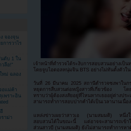
ง จองจุน
รายการวาไร
นดับ 1 ใน
เจ้าหน้าที่ตำรวจได้ระงับการสอบสวนอย่างเป็นทา
าวลือ!”
โดยจูบไอดอลหนุ่มจิน BTS อย่างไม่ทันตั้งตัวใ
นใหม่ ฉลอง
วันที่ 26 มีนาคม 2025 สถานีตำรวจซงพาในกร
หยุดการสืบสวนต่อหญิงสาวที่เกี่ยวข้อง โ
เจอแม่ค้า
ทราบว่าผู้ต้องสงสัยอยู่ที่ไหนหากเธออยู่ต่าง
ตุเพราะอิน
สามารถทำการสอบปากคำได้เป็นเวลานานเนื่องจ
ated
อี
แหล่งข่าวเผยว่าสาวเอ (นามสมมติ) หนึ่งในผ
ดราม่า
สอบสวนได้ในขณะนี้ แต่อาจจะสามารถเข้าให้ป
ส่วนสาวบี (นามสมมติ) ยังไม่สามารถทำการหาต