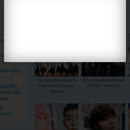
แบ่งปัน link นี้ไปยัง
ง จองจุน
รายการวาไร
นดับ 1 ใน
าวลือ!”
นใหม่ ฉลอง
After School จัดแฟนมีตใน
BTS จะปล่อยอัลบั้มเต็มชุดที่
เจอแม่ค้า
ไทยท่ามกลางแฟนๆกว่า
2 ที่มีชื่อว่า "WINGS"!!
3000 คน
ตุเพราะอิน
ated
อี
ดราม่า