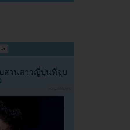
ษณา
วนสาวญี่ปุ่นที่จูบ
ว
{
NO COMMENTS
}