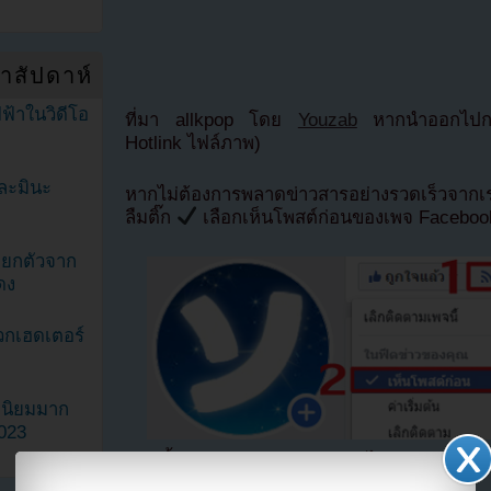
ำสัปดาห์
ฟ้าในวิดีโอ
ที่มา allkpop โดย
Youzab
หากนำออกไปกรุ
Hotlink ไฟล์ภาพ)
ละมินะ
หากไม่ต้องการพลาดข่าวสารอย่างรวดเร็วจาก
ลืมติ๊ก
เลือกเห็นโพสต์ก่อนของเพจ Facebo
ะแยกตัวจาก
ดง
วกเฮดเตอร์
ามนิยมมาก
2023
ตอนนี้แฟนๆสามารถติดตามเราได้อีกช่องทางสา
==>>
IG YOUZAB