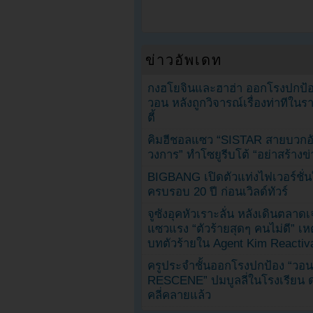
ข่าวอัพเดท
กงฮโยจินและฮาฮ่า ออกโรงปกป้อ
วอน หลังถูกวิจารณ์เรื่องท่าทีใน
ตี้
คิมฮีชอลแซว “SISTAR สายบวกอั
วงการ” ทำโซยูรีบโต้ “อย่าสร้างข่
BIGBANG เปิดตัวแท่งไฟเวอร์ชั่
ครบรอบ 20 ปี ก่อนเวิลด์ทัวร์
จูซังอุคหัวเราะลั่น หลังเดินตลาด
แซวแรง “ตัวร้ายสุดๆ คนไม่ดี” เห
บทตัวร้ายใน Agent Kim Reactiv
ครูประจำชั้นออกโรงปกป้อง “วอน
RESCENE” ปมบูลลี่ในโรงเรียน 
คลี่คลายแล้ว