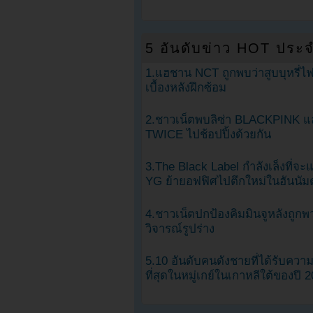
5 อันดับข่าว HOT ประจ
1.แฮชาน NCT ถูกพบว่าสูบบุหรี่ไฟ
เบื้องหลังฝึกซ้อม
2.ชาวเน็ตพบลิซ่า BLACKPINK แ
TWICE ไปช้อปปิ้งด้วยกัน
3.The Black Label กำลังเล็งที่จ
YG ย้ายอฟฟิศไปตึกใหม่ในฮันนัม
4.ชาวเน็ตปกป้องคิมมินจูหลังถูกพ
วิจารณ์รูปร่าง
5.10 อันดับคนดังชายที่ได้รับคว
ที่สุดในหมู่เกย์ในเกาหลีใต้ของปี 