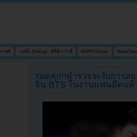
เกาหลี
เรตติ้ง (Rating) : ซีรี่ย์/วาไรตี้
MV/PV/Teaser
ติดต่อโฆ
Written on
MARCH 31, 2025 AT 1:55 PM
by
KPOP YOUZAB
รอดคุก!!ตำรวจระงับการสอบส
จิน BTS ในงานแฟนมีตแล้
Filed under
NEWS