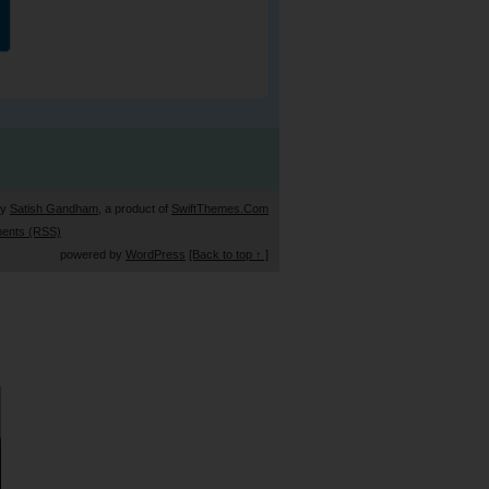
by
Satish Gandham
, a product of
SwiftThemes.Com
ents (RSS)
powered by
WordPress
[Back to top ↑ ]