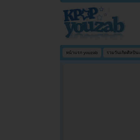
หน้าแรก youzab
รวมวันเกิดศิลปิน