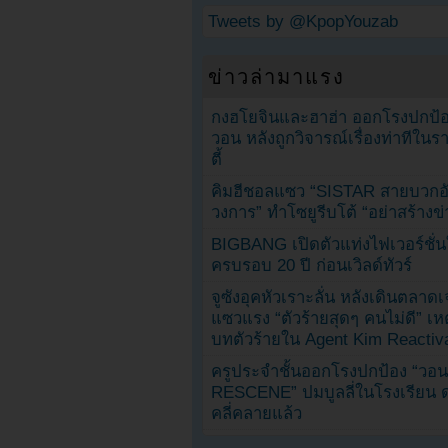
Tweets by @KpopYouzab
ข่าวล่ามาแรง
กงฮโยจินและฮาฮ่า ออกโรงปกป้อ
วอน หลังถูกวิจารณ์เรื่องท่าทีใน
ตี้
คิมฮีชอลแซว “SISTAR สายบวกอั
วงการ” ทำโซยูรีบโต้ “อย่าสร้างข่
BIGBANG เปิดตัวแท่งไฟเวอร์ชั่
ครบรอบ 20 ปี ก่อนเวิลด์ทัวร์
จูซังอุคหัวเราะลั่น หลังเดินตลาด
แซวแรง “ตัวร้ายสุดๆ คนไม่ดี” เห
บทตัวร้ายใน Agent Kim Reactiv
ครูประจำชั้นออกโรงปกป้อง “วอน
RESCENE” ปมบูลลี่ในโรงเรียน 
คลี่คลายแล้ว