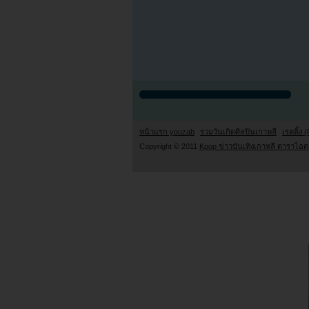
หน้าแรก youzab
รวมวันเกิดศิลปินเกาหลี
เรตติ้ง (
Copyright © 2011
Kpop ข่าวบันเทิงเกาหลี ดาราไอดอ