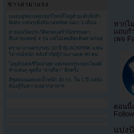
ข่าวล่ามาแรง
บยอนอูซอกเคยเซอร์ไพรส์ไอยูด้วยเค้กสั่งทำ
พิเศษ แฟนๆเพิ่งสังเกตหลังผ่านมา 3 เดือน
หากไม
แถบกำล
ฮายองเปิดประวัติครอบครัวไม่ธรรมดา
เพจ F
สืบสายแพทย์ 4 รุ่น แต่ไม่เคยคิดเดินตามรอย
ดราม่างานครบรอบ 10 ปี BLACKPINK แฟน
วิจารณ์หนัก หลังจำกัดผู้ร่วมงานแค่ 40 คน
ไอยูอัปเดตชีวิตล่าสุด แต่เพลงประกอบโพสต์
ทำแฟนๆ พูดถึง “จางกีฮา” อีกครั้ง
อีซูฮยอนเผยลดน้ำหนัก 30 กก. ใน 1 ปี แต่ยัง
ต้องสู้กับความอยากอาหาร
ตอนนี
Follow
แบ่งปั