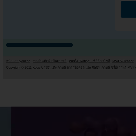
หน้าแรก youzab
รวมวันเกิดศิลปินเกาหลี
เรตติ้ง (Rating) : ซีรี่ย์/วาไรตี้
MV/PV/Teaser
Copyright © 2011
Kpop ข่าวบันเทิงเกาหลี ดาราไอดอล และศิลปินเกาหลี ซีรี่ย์เกาหลี MV เ