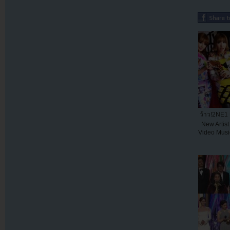
ว้าว!2NE1 
New Artis
Video Musi