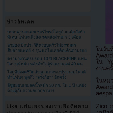
ข่าวอัพเดท
บยอนอูซอกเคยเซอร์ไพรส์ไอยูด้วยเค้กสั่งทำ
พิเศษ แฟนๆเพิ่งสังเกตหลังผ่านมา 3 เดือน
ฮายองเปิดประวัติครอบครัวไม่ธรรมดา
ในวัน
สืบสายแพทย์ 4 รุ่น แต่ไม่เคยคิดเดินตามรอย
Awards
ดราม่างานครบรอบ 10 ปี BLACKPINK แฟน
ใน Yeo
วิจารณ์หนัก หลังจำกัดผู้ร่วมงานแค่ 40 คน
งานครั
ไอยูอัปเดตชีวิตล่าสุด แต่เพลงประกอบโพสต์
ทำแฟนๆ พูดถึง “จางกีฮา” อีกครั้ง
ในหมว
อีซูฮยอนเผยลดน้ำหนัก 30 กก. ใน 1 ปี แต่ยัง
Award
ต้องสู้กับความอยากอาหาร
aespa
Zico 
Like แฟนเพจของเราเพื่อติดตาม
เดบิวต