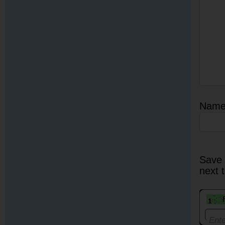
Nam
Save 
next 