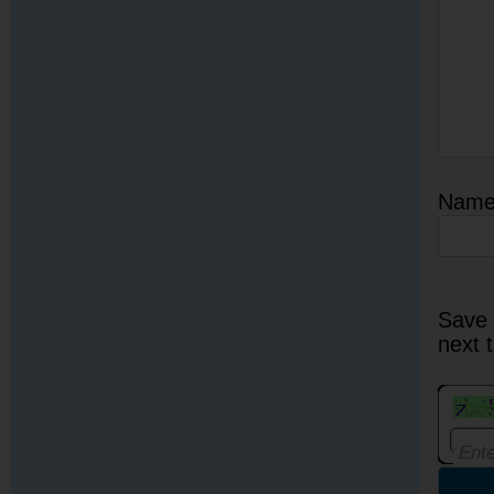
Nam
Save 
next 