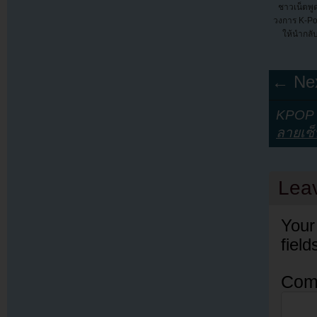
ชาวเน็ตพู
วงการ K-Po
ให้นำกลับ
← Nex
KPOP Y
ลายเซ็
Lea
Your
fiel
Com