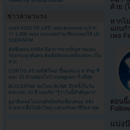
Tweets by @KpopYouzab
ด้วย (
ข่าวล่ามาแรง
หากไม
แถบกำล
เบลล์ KISS OF LIFE เผยแต่งเพลงมาแล้วก
ว่า 1,000 เพลง แถมเคยร่วมเขียนเพลงให้ LE
เพจ F
SSERAFIM
ฮันซึงยอน KARA มีอาการจากปัญหาหมอน
รองกระดูกต้นคอ ต้นสังกัดแจงหลังแฟนๆ เป็น
ห่วง
CORTIS สร้างสถิติใหม่! ขึ้นแท่นวง K-Pop ที่
แตะ 15 ล้านฟอลโลว์ Instagram เร็วที่สุด
BLACKPINK ขอโทษ BLINK อีกครั้งในวัน
ครบรอบ 10 ปี ยอมรับ “รู้ว่าวันนี้สำคัญมาก”
ตอนนี
ยูอาอินเผยโมเมนต์สนิทกับเพื่อนหนุ่ม หลัง
Follow
หายจากสื่อไปพักใหญ่ แฟนๆจับตาชีวิตล่าสุด
แบ่งปั