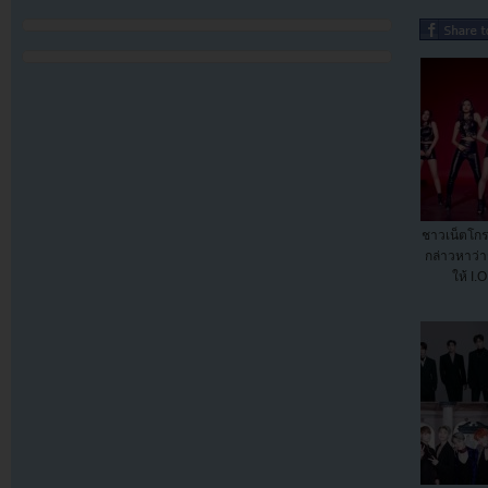
ชาวเน็ตโกร
กล่าวหาว่า
ให้ I.O