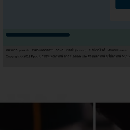
หน้าแรก youzab
รวมวันเกิดศิลปินเกาหลี
เรตติ้ง (Rating) : ซีรี่ย์/วาไรตี้
MV/PV/Teaser
Copyright © 2011
Kpop ข่าวบันเทิงเกาหลี ดาราไอดอล และศิลปินเกาหลี ซีรี่ย์เกาหลี MV เ