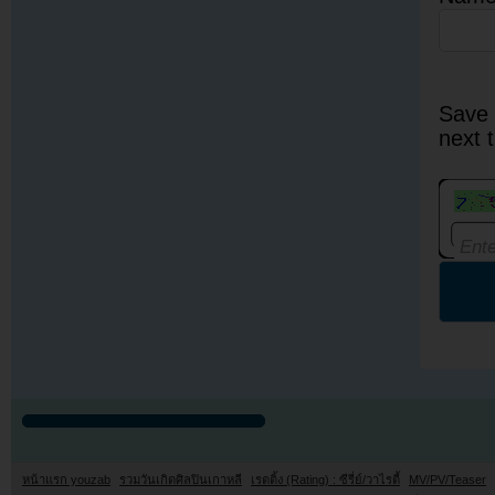
Save 
next 
หน้าแรก youzab
รวมวันเกิดศิลปินเกาหลี
เรตติ้ง (Rating) : ซีรี่ย์/วาไรตี้
MV/PV/Teaser