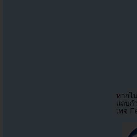
หากไม
แถบกำล
เพจ F