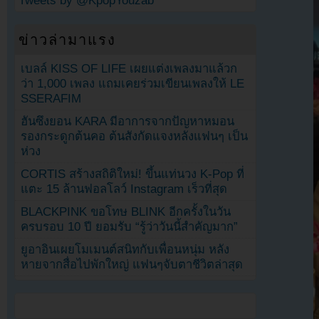
Tweets by @KpopYouzab
ข่าวล่ามาแรง
เบลล์ KISS OF LIFE เผยแต่งเพลงมาแล้วก
ว่า 1,000 เพลง แถมเคยร่วมเขียนเพลงให้ LE
SSERAFIM
ฮันซึงยอน KARA มีอาการจากปัญหาหมอน
รองกระดูกต้นคอ ต้นสังกัดแจงหลังแฟนๆ เป็น
ห่วง
CORTIS สร้างสถิติใหม่! ขึ้นแท่นวง K-Pop ที่
แตะ 15 ล้านฟอลโลว์ Instagram เร็วที่สุด
BLACKPINK ขอโทษ BLINK อีกครั้งในวัน
ครบรอบ 10 ปี ยอมรับ “รู้ว่าวันนี้สำคัญมาก”
ยูอาอินเผยโมเมนต์สนิทกับเพื่อนหนุ่ม หลัง
หายจากสื่อไปพักใหญ่ แฟนๆจับตาชีวิตล่าสุด