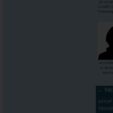
[ข่าวด่วน]
ว่าเจสสิก้า
กำลังเดทอยู
ตำรวจโต้ข
สาวอีกหลา
สอบสวน
← Nex
KPOP Y
Hyung