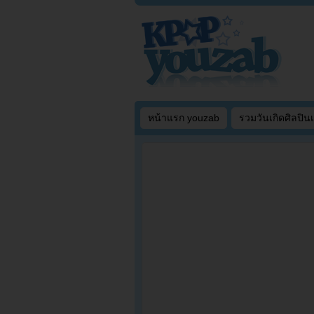
หน้าแรก youzab
รวมวันเกิดศิลปิน