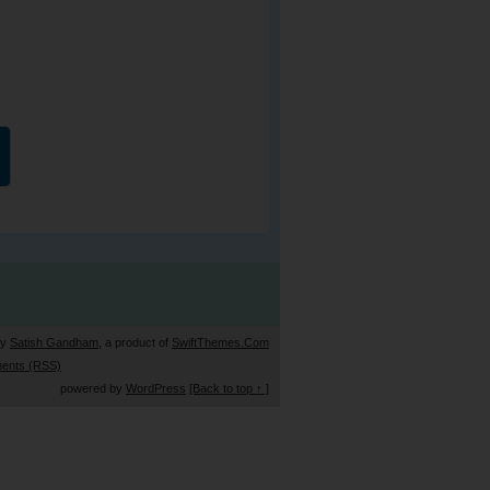
by
Satish Gandham
, a product of
SwiftThemes.Com
ents (RSS)
powered by
WordPress
[Back to top ↑ ]