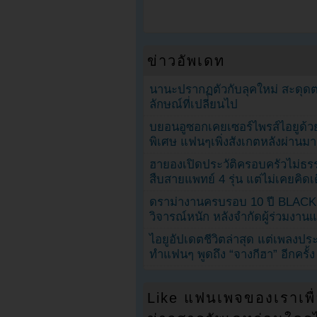
ข่าวอัพเดท
นานะปรากฏตัวกับลุคใหม่ สะดุด
ลักษณ์ที่เปลี่ยนไป
บยอนอูซอกเคยเซอร์ไพรส์ไอยูด้วย
พิเศษ แฟนๆเพิ่งสังเกตหลังผ่านมา
ฮายองเปิดประวัติครอบครัวไม่ธ
สืบสายแพทย์ 4 รุ่น แต่ไม่เคยคิ
ดราม่างานครบรอบ 10 ปี BLAC
วิจารณ์หนัก หลังจำกัดผู้ร่วมงาน
ไอยูอัปเดตชีวิตล่าสุด แต่เพลงป
ทำแฟนๆ พูดถึง “จางกีฮา” อีกครั้ง
Like แฟนเพจของเราเพื