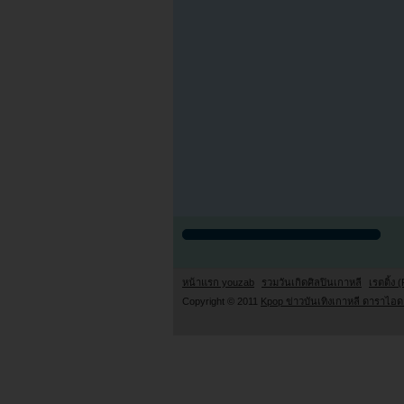
หน้าแรก youzab
รวมวันเกิดศิลปินเกาหลี
เรตติ้ง (
Copyright © 2011
Kpop ข่าวบันเทิงเกาหลี ดาราไอดอ