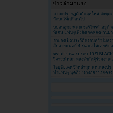
ข่าวล่ามาแรง
นานะปรากฏตัวกับลุคใหม่ สะดุด
ลักษณ์ที่เปลี่ยนไป
บยอนอูซอกเคยเซอร์ไพรส์ไอยูด้วย
พิเศษ แฟนๆเพิ่งสังเกตหลังผ่านมา
ฮายองเปิดประวัติครอบครัวไม่ธ
สืบสายแพทย์ 4 รุ่น แต่ไม่เคยคิ
ดราม่างานครบรอบ 10 ปี BLAC
วิจารณ์หนัก หลังจำกัดผู้ร่วมงาน
ไอยูอัปเดตชีวิตล่าสุด แต่เพลงป
ทำแฟนๆ พูดถึง “จางกีฮา” อีกครั้ง