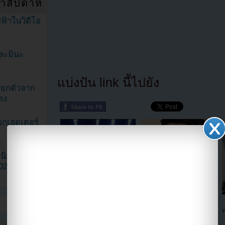
ำสัปดาห์
ฟ้าในวิดีโอ
ละมินะ
แบ่งปัน link นี้ไปยัง
ะแยกตัวจาก
ดง
วกเฮดเตอร์
ามนิยมมาก
2023
คิมอูบินเตรียมถอนตัวออก
ฮยองซิก ZE:A ถ่ายทำตอน
จากตำแหน่งพิธีกรรายการ M!
สุดท้ายของเขาในรายการ
ห
Countdown
Real Man เสร็จเรียบร้อย