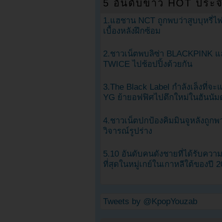
5 อันดับข่าว HOT ประจ
1.แฮชาน NCT ถูกพบว่าสูบบุหรี่ไฟ
เบื้องหลังฝึกซ้อม
2.ชาวเน็ตพบลิซ่า BLACKPINK แ
TWICE ไปช้อปปิ้งด้วยกัน
3.The Black Label กำลังเล็งที่จ
YG ย้ายอฟฟิศไปตึกใหม่ในฮันนัม
4.ชาวเน็ตปกป้องคิมมินจูหลังถูกพ
วิจารณ์รูปร่าง
5.10 อันดับคนดังชายที่ได้รับคว
ที่สุดในหมู่เกย์ในเกาหลีใต้ของปี 
Tweets by @KpopYouzab