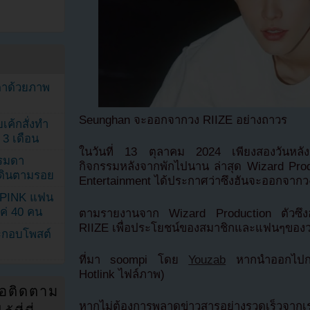
ตาด้วยภาพ
Seunghan จะออกจากวง RIIZE อย่างถาวร
เค้กสั่งทำ
 3 เดือน
ในวันที่ 13 ตุลาคม 2024 เพียงสองวันหลังจ
รรมดา
กิจกรรมหลังจากพักไปนาน ล่าสุด Wizard Produ
ดเดินตามรอย
Entertainment ได้ประกาศว่าซึงฮันจะออกจากว
KPINK แฟน
แค่ 40 คน
ตามรายงานจาก Wizard Production ตัวซึงฮ
RIIZE เพื่อประโยชน์ของสมาชิกและแฟนๆของ
ระกอบโพสต์
ที่มา soompi โดย
Youzab
หากนำออกไปกรุ
Hotlink ไฟล์ภาพ)
่อติดตาม
หากไม่ต้องการพลาดข่าวสารอย่างรวดเร็วจาก