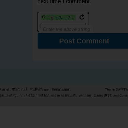
next time I comment.
Rating) : ซีรี่ย์/วาไรตี้
MV/PV/Teaser
ติดต่อโฆษณา
Theme SWIFT 
ล และศิลปินเกาหลี ซีรี่ย์เกาหลี MV เพลง ละคร แซ่บ..ทันเหตุการณ์
|
Entries (RSS)
and
Comm