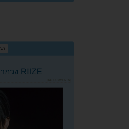
ษณา
จากวง RIIZE
{
NO COMMENTS
}