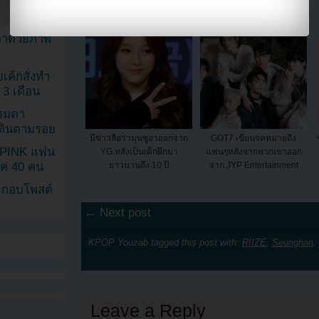
แล้ว!!
ตาด้วยภาพ
เค้กสั่งทำ
 3 เดือน
รรมดา
ดเดินตามรอย
มีข่าวลือว่ามุนซูอาออกจาก
GOT7 เขียนจดหมายถึง
KPINK แฟน
YG หลังเป็นเด็กฝึกมา
แฟนๆหลังจากพวกเขาออก
ยาวนานถึง 10 ปี
จาก JYP Entertainment
แค่ 40 คน
ระกอบโพสต์
← Next post
KPOP Youzab tagged this post with:
RIIZE
,
Seunghan
,
Leave a Reply